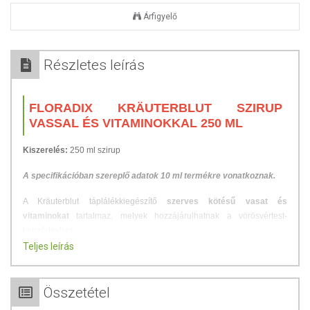
Árfigyelő
Részletes leírás
FLORADIX KRÄUTERBLUT SZIRUP
VASSAL ÉS VITAMINOKKAL 250 ML
Kiszerelés:
250 ml szirup
A specifikációban szereplő adatok 10 ml termékre vonatkoznak.
A Kräuterblut táplálékkiegészítő
szerves kötésű vasat és
vitaminokat
tartalmaz, melyek hozzájárulhatnak a vörösvértest-
képződéshez.
Teljes leírás
Nem tartalmaz alkoholt, tartósítószert, színező- vagy mesterséges
aromaanyagokat.
Összetétel
A
Floradix Kräuterblut szirup
vas-glükonátból származó szerves