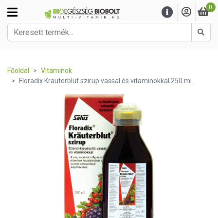
0
Kere
Főoldal
Vitaminok
Floradix Kräuterblut szirup vassal és vitaminokkal 250 ml