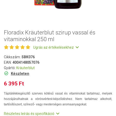
Floradix Kräuterblut szirup vassal és
vitaminokkal 250 ml
Ugrás az értékelésekhez
Cikkszám:
SBK076
EAN:
4004148057076
Gyártó:
Kräuterblut
Készleten
6 395 Ft
Táplálékkiegészítő szerves kötésű vasat és vitaminokat tartalmaz, melyek
hozzájárulhatnak a vörösvértest-képződéshez. Nem tartalmaz alkoholt,
tartósítószert, színező- vagy mesterséges aromaanyagokat.
Részletes leírás és specifikáció