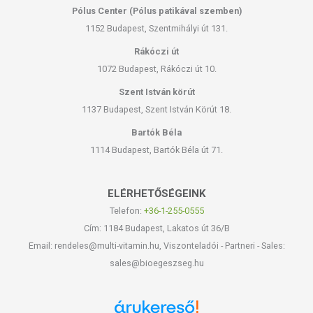
Pólus Center (Pólus patikával szemben)
1152 Budapest, Szentmihályi út 131.
Rákóczi út
1072 Budapest, Rákóczi út 10.
Szent István körút
1137 Budapest, Szent István Körút 18.
Bartók Béla
1114 Budapest, Bartók Béla út 71.
ELÉRHETŐSÉGEINK
Telefon:
+36-1-255-0555
Cím: 1184 Budapest, Lakatos út 36/B
Email: rendeles@multi-vitamin.hu, Viszonteladói - Partneri - Sales:
sales@bioegeszseg.hu