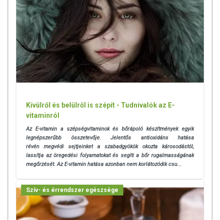
Kívülről és belülről is szépít - Tudnivalók az E-
vitaminról
Az E-vitamin a szépségvitaminok és bőrápoló készítmények egyik
legnépszerűbb összetevője. Jelentős antioxidáns hatása
révén
megvédi sejtjeinket a szabadgyökök okozta károsodástól,
lassítja az öregedési folyamatokat és segíti a bőr rugalmasságának
megőrzését. Az E-vitamin hatása azonban nem korlátozódik csu...
Szív- és érrendszer egészsége