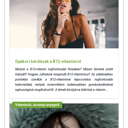
használatát beszélje meg kezelőorvosával. Az ajánlott napi
fogyasztási mennyiséget ne lépje túl! Ne szedje a készítményt, ha az
összetevők bármelyikére érzékeny vagy allergiás! Kisgyermektől
elzárva tartandó!
Gyakori kérdések a B12-vitaminról
Melyek a B12-vitamin legfontosabb feladatai? Milyen tünetek jelzik
hiányát? Hogyan juthatunk elegendő B12-vitaminhoz? Az alábbiakban
pontokba szedtük a B12-vitaminnal kapcsolatos legfontosabb
tudnivalókat, melyek
ismeretében tudatosabban gondoskodhatunk
egészségünk megőrzéséről. A témát körüljárva kitérünk a vitamin...
Vitaminok, ásványi anyagok