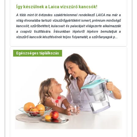
Így készülnek a Laica vízszűrő kancsók!
A több mint öt évtizedes szakértelemmel rendelkező LAICA ma már a
világ élvonalába tartozó vízszűrőgyártóként ismert, prémium minőségű
kancsóit, szűrőbetéteit, kulacsait és palackjait világszerte alkalmazzák
a csapvíz tisztítására. Írásunkban lépésről lépésre bemutatjuk a
vízszűrő kancsók készítésének teljes folyamatát, a szűrőanyagok p...
Egészséges táplálkozás