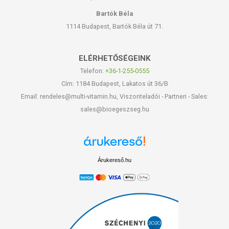
Bartók Béla
1114 Budapest, Bartók Béla út 71.
ELÉRHETŐSÉGEINK
Telefon:
+36-1-255-0555
Cím: 1184 Budapest, Lakatos út 36/B
Email: rendeles@multi-vitamin.hu, Viszonteladói - Partneri - Sales:
sales@bioegeszseg.hu
Árukereső.hu