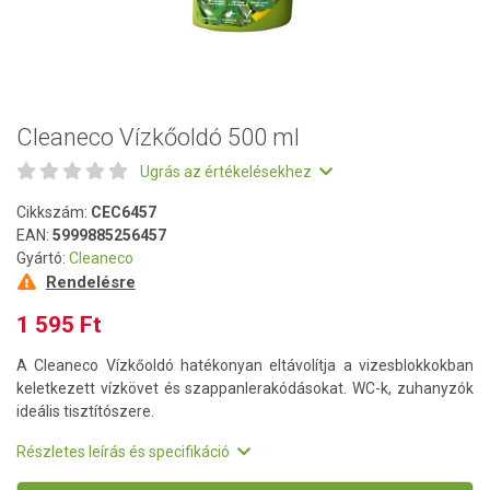
Cleaneco Vízkőoldó 500 ml
Ugrás az értékelésekhez
Cikkszám:
CEC6457
EAN:
5999885256457
Gyártó:
Cleaneco
Rendelésre
1 595 Ft
A Cleaneco Vízkőoldó hatékonyan eltávolítja a vizesblokkokban
keletkezett vízkövet és szappanlerakódásokat. WC-k, zuhanyzók
ideális tisztítószere.
Részletes leírás és specifikáció