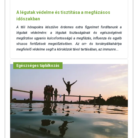
A légutak védelme és tisztítása a megfázásos
időszakban
A téli hónapokra készülve érdemes extra figyelmet fordítanunk a
légutak védelmére: a légutak
tisztaságának és egészségének
megőrzése ugyanis kulcsfontosságú a megfázás, influenza és egyéb
vírusos fertőzések megelőzésében. Az orr- és toroknyálkahártya
megfelelő védelme segít a kórokózok távol tartásában, az immunre...
Egészséges táplálkozás