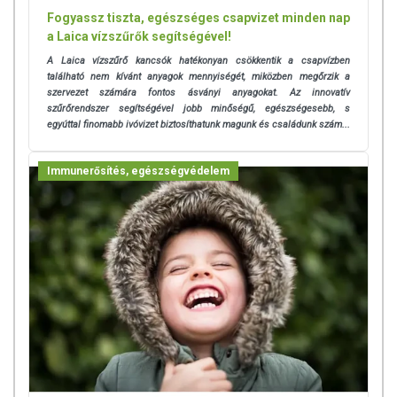
Fogyassz tiszta, egészséges csapvizet minden nap
a Laica vízszűrők segítségével!
A Laica vízszűrő kancsók hatékonyan csökkentik a csapvízben
található nem kívánt anyagok mennyiségét, miközben megőrzik a
szervezet számára fontos ásványi anyagokat. Az innovatív
szűrőrendszer segítségével jobb minőségű, egészségesebb, s
egyúttal finomabb ivóvizet biztosíthatunk magunk és családunk szám...
Immunerősítés, egészségvédelem