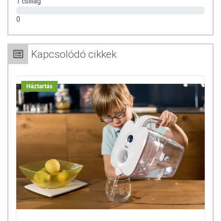
1 csillag
állítva tárolandó.
0
Kapcsolódó cikkek
Háztartás