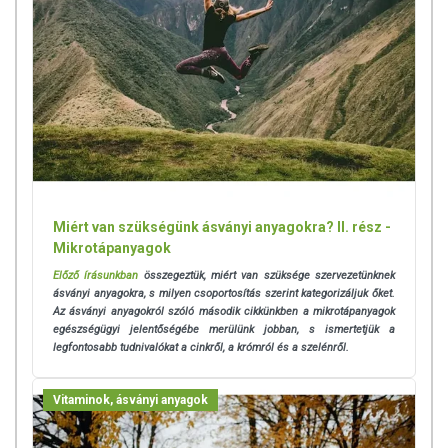
Miért van szükségünk ásványi anyagokra? II. rész -
Mikrotápanyagok
Előző írásunkban
összegeztük, miért van szüksége szervezetünknek
ásványi anyagokra, s milyen csoportosítás szerint kategorizáljuk őket.
Az ásványi anyagokról szóló második cikkünkben a mikrotápanyagok
egészségügyi jelentőségébe merülünk jobban, s ismertetjük a
legfontosabb tudnivalókat a cinkről, a krómról és a szelénről.
Vitaminok, ásványi anyagok