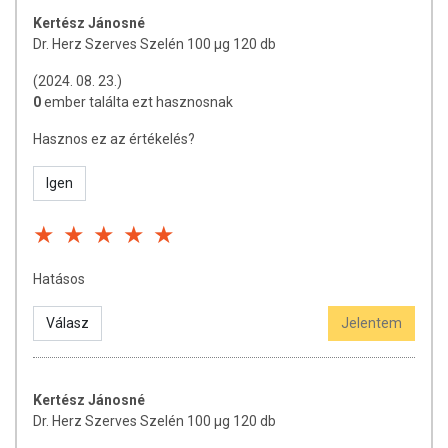
tulajdonítani.
Kertész Jánosné
Dr. Herz Szerves Szelén 100 µg 120 db
A termék nem helyettesíti a kiegyensúlyozott, vegyes étrendet és az
egészséges életmódot! A termék nem gyógyít betegségeket! A termék
(2024. 08. 23.)
nem az orvosi kezelés helyettesítésére alkalmas! Betegség esetén
0
ember találta ezt hasznosnak
használatát beszélje meg kezelőorvosával. Az ajánlott napi
fogyasztási mennyiséget ne lépje túl! Ne szedje a készítményt, ha az
Hasznos ez az értékelés?
összetevők bármelyikére érzékeny vagy allergiás! Kisgyermektől
elzárva tartandó!
Igen
Hatásos
Válasz
Jelentem
Kertész Jánosné
Dr. Herz Szerves Szelén 100 µg 120 db