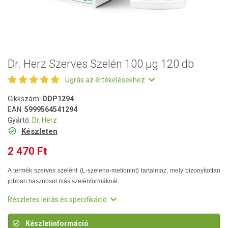
Dr. Herz Szerves Szelén 100 µg 120 db
Ugrás az értékelésekhez
Cikkszám:
ODP1294
EAN:
5999564541294
Gyártó:
Dr. Herz
Készleten
2 470 Ft
A termék szerves szelént (L-szeleno-metionint) tartalmaz, mely bizonyítottan
jobban hasznosul más szelénformáknál.
Részletes leírás és specifikáció
Készletinformáció