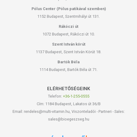
Pólus Center (Pólus patikával szemben)
1152 Budapest, Szentmihályi út 131.
Rákóczi út
1072 Budapest, Rákóczi út 10.
Szent István körút
1137 Budapest, Szent István Körút 18.
Bartók Béla
1114 Budapest, Bartók Béla út 71.
ELÉRHETŐSÉGEINK
Telefon:
+36-1-255-0555
Cím: 1184 Budapest, Lakatos út 36/B
Email: rendeles@multi-vitamin.hu, Viszonteladói - Partneri - Sales:
sales@bioegeszseg.hu