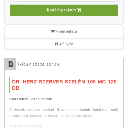
Kosárba rakom
Kívánságlista
Árfigyelő
Részletes leírás
DR. HERZ SZERVES SZELÉN 100 ΜG 120
DB
Kiszerelés:
120 db tabletta
A termék szerves szelént (L-szeleno-metionint) tartalmaz, mely
bizonyítottan jobban hasznosul más szelénformáknál.
A szelén hozzájárul