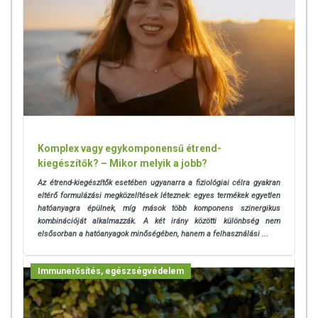
Komplex vagy egykomponensű étrend-
kiegészítők? – Mikor melyik a jobb?
Az étrend-kiegészítők esetében ugyanarra a fiziológiai célra gyakran
eltérő formulázási megközelítések léteznek: egyes termékek egyetlen
hatóanyagra épülnek, míg mások több komponens szinergikus
kombinációját alkalmazzák. A két irány közötti különbség nem
elsősorban a hatóanyagok minőségében, hanem a felhasználási ...
Immunerősítés, egészségvédelem