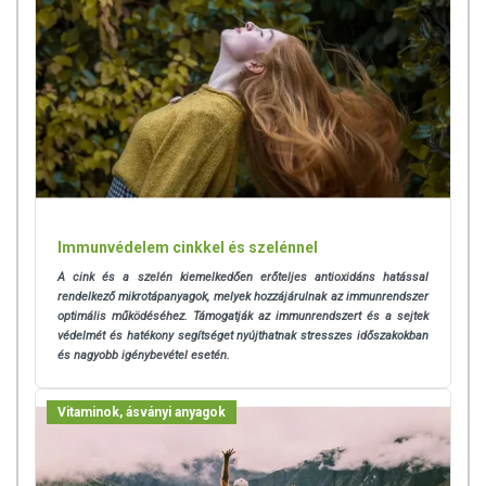
Immunvédelem cinkkel és szelénnel
A cink és a szelén kiemelkedően erőteljes antioxidáns hatással
rendelkező mikrotápanyagok, melyek hozzájárulnak az immunrendszer
optimális működéséhez. Támogatják az immunrendszert és a sejtek
védelmét és hatékony segítséget nyújthatnak stresszes időszakokban
és nagyobb igénybevétel esetén.
Vitaminok, ásványi anyagok