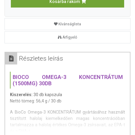
Kosárba rakom
Kívánságlista
Árfigyelő
Részletes leírás
BIOCO OMEGA-3 KONCENTRÁTUM
(1500MG) 30DB
Kiszerelés:
30 db kapszula
Nettó tömeg: 56,4 g / 30 db
A BioCo Omega-3 KONCENTRÁTUM gyártásához használt
tisztított halolaj kiemelkedően magas koncentrációban
tartalmazza a halolaj értékes Omega-3 zsírsavait, az EPA-t
és a DHA-t.