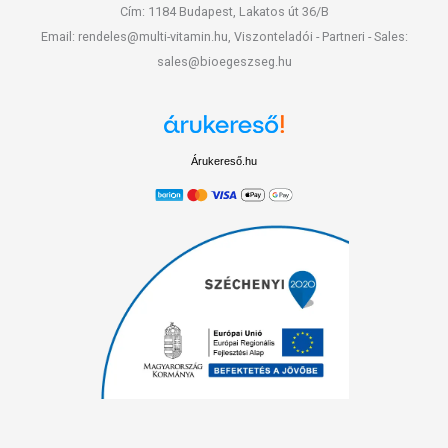
Cím: 1184 Budapest, Lakatos út 36/B
Email: rendeles@multi-vitamin.hu, Viszonteladói - Partneri - Sales:
sales@bioegeszseg.hu
Árukereső.hu