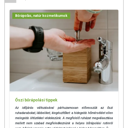
Bőrápolás, natúr kozmetikumok
Őszi bőrápolási tippek
Az időjárás változásával párhuzamosan elővesszük az őszi
ruhadarabokat, lábbeliket, kiegészítőket:
a hidegebb hőmérséklet ellen
melegebb öltözékkel védekezünk. A megfelelő ruházat megválasztása
mellett nem szabad megfeledkeznünk a helyes bőrápolási rutinról