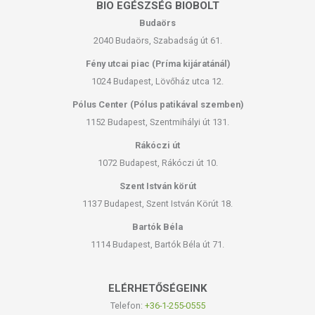
BIO EGÉSZSÉG BIOBOLT
Budaörs
2040 Budaörs, Szabadság út 61.
Fény utcai piac (Príma kijáratánál)
1024 Budapest, Lövőház utca 12.
Pólus Center (Pólus patikával szemben)
1152 Budapest, Szentmihályi út 131.
Rákóczi út
1072 Budapest, Rákóczi út 10.
Szent István körút
1137 Budapest, Szent István Körút 18.
Bartók Béla
1114 Budapest, Bartók Béla út 71.
ELÉRHETŐSÉGEINK
Telefon:
+36-1-255-0555