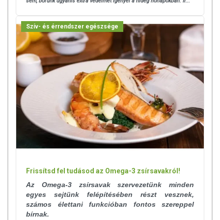
sem,
bőrünk ugyanis extra védelmet igényel a hideg hónapokban. Ír...
Szív- és érrendszer egészsége
Frissítsd fel tudásod az Omega-3 zsírsavakról!
Az Omega-3 zsírsavak szervezetünk minden
egyes sejtünk felépítésében részt vesznek,
számos élettani funkcióban fontos szereppel
bírnak.