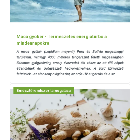
Maca gyökér - Természetes energiaturbó a
mindennapokra
A maca gyökér (Lepidium meyenii) Peru és Bolívia magashegyi
területein, mintegy 4000 méteres tengerszint feletti magasságban
őshonos gyógynövény, amely évezredek óta része az ott élő népek
étrendjének és gyógyászati hagyományainak. A zord környezeti
feltételek - az alacsony oxigénszint, az erős UV-sugárzás és a sz...
Emésztőrendszer támogatása