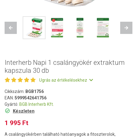
Previous
Next
Interherb Napi 1 csalángyökér extraktum
kapszula 30 db
Ugrás az értékelésekhez
Cikkszám:
BGB1756
EAN:
5999542641756
Gyártó:
BGB Interherb Kft.
Készleten
1 995 Ft
A csalángyökérben található hatóanyagok a fitoszterolok,