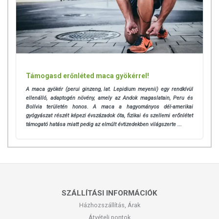
Támogasd erőnléted maca gyökérrel!
A maca gyökér (perui ginzeng, lat. Lepidium meyenii) egy rendkívül
ellenálló, adaptogén növény, amely az Andok magaslatain, Peru és
Bolívia területén honos. A maca a hagyományos dél-amerikai
gyógyászat részét képezi évszázadok óta, fizikai és szellemi erőnlétet
támogató hatása miatt pedig az elmúlt évtizedekben világszerte ...
SZÁLLÍTÁSI INFORMÁCIÓK
Házhozszállítás, Árak
Átvételi pontok