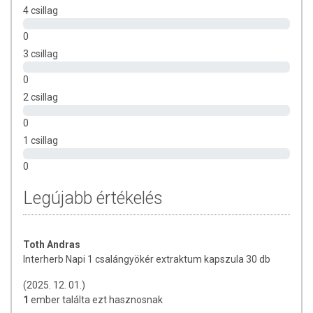
4 csillag
napi 1 kapszula lehetőség szerint ebéd közben rágás nélkül
lenyelni.
0
3 csillag
Figyelmeztetés:
0
Az ajánlott napi adagot ne lépje túl !
2 csillag
Gyermekek elől elzárva tartandó! Az étrend-kiegészítő nem
0
helyettesíti a kiegyensúlyozott vegyes étrendet és az
1 csillag
egészséges életmódot!
0
Tárolás
:
Legújabb értékelés
Száraz, sötét helyen, szobahőmérsékleten tárolandó (20-25
ºC) tárolandó.
Minőségét megőrzi:
Toth Andras
Interherb Napi 1 csalángyökér extraktum kapszula 30 db
a dobozon jelzett ideig (év, hónap, napig).
(2025. 12. 01.)
OÉTI notifikációs szám
: 4436/2009 OÉTI,
1
ember találta ezt hasznosnak