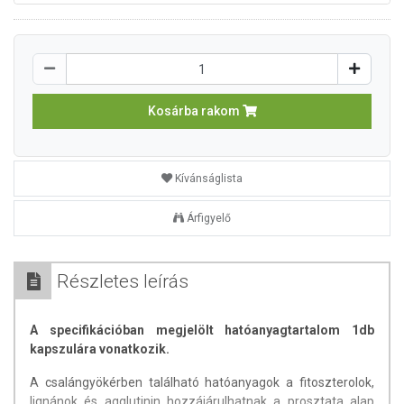
Kosárba rakom
Kívánságlista
Árfigyelő
Részletes leírás
A specifikációban megjelölt hatóanyagtartalom 1db
kapszulára vonatkozik.
A csalángyökérben található hatóanyagok a fitoszterolok,
lignánok és agglutinin hozzájárulhatnak a prosztata alap