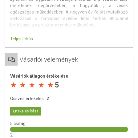
méretének megőrzésében, a húgyutak , a vesék
egészséges működésében. A negyven év fölött mutatkozó
változások a hatvanas évekbe lépő férfiak 80%-ánál
befolyásolja a prosztata rendes működését.
Összetevők/kapszula:
Teljes leírás
keményzselatin (zselatin, színezék: Titán-dioxid), csalán
(Urtica dioica) gyökér száraz kivonat (12-16:1),
Vásárlói vélemények
tömegnövelő: mikrokristályos cellulóz (Vivapur 102, Vivapur
200), csomósodásgátló: talkum, magnézium-sztearát,
kolloid-szilícium-dioxid.
Vásárlók átlagos értékelése
5
Hatóanyag/ napi adag (1 kapszula):
40 mg Csalángyökér kivonat (12-16:1)
Összes értékelés :
2
Ebből szkopoletin: 1,52 µg
Értékelés írása
Nettó tömeg
: 10,41 g
5 csillag
Javasolt fogyasztás:
2