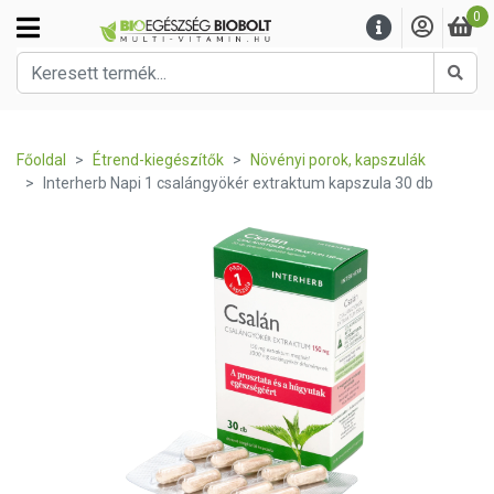
0
Kere
Főoldal
Étrend-kiegészítők
Növényi porok, kapszulák
Interherb Napi 1 csalángyökér extraktum kapszula 30 db