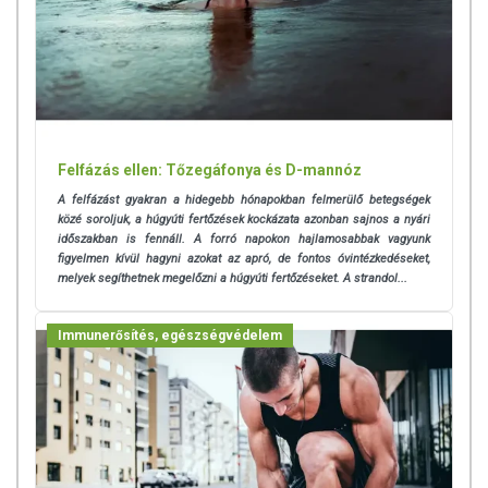
Felfázás ellen: Tőzegáfonya és D-mannóz
A felfázást gyakran a hidegebb hónapokban felmerülő betegségek
közé soroljuk, a húgyúti fertőzések kockázata azonban sajnos a nyári
időszakban is fennáll. A
forró napokon hajlamosabbak vagyunk
figyelmen kívül hagyni azokat az apró, de fontos óvintézkedéseket,
melyek segíthetnek megelőzni a húgyúti fertőzéseket. A strandol...
Immunerősítés, egészségvédelem