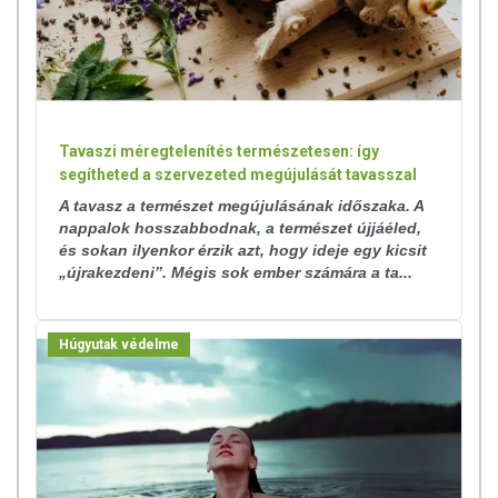
Tavaszi méregtelenítés természetesen: így
segítheted a szervezeted megújulását tavasszal
A tavasz a természet megújulásának időszaka. A
nappalok hosszabbodnak, a természet újjáéled,
és sokan ilyenkor érzik azt, hogy ideje egy kicsit
„újrakezdeni”. Mégis sok ember számára a ta...
Húgyutak védelme