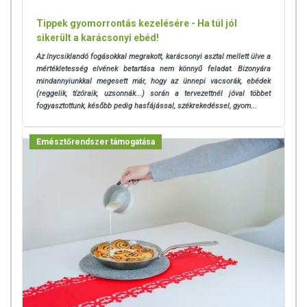
Tippek gyomorrontás kezelésére - Ha túl jól
sikerült a karácsonyi ebéd!
Az ínycsiklandó fogásokkal megrakott, karácsonyi asztal mellett ülve a
mértékletesség elvének betartása nem könnyű feladat. Bizonyára
mindannyiunkkal megesett már, hogy az ünnepi vacsorák, ebédek
(reggelik, tízóraik, uzsonnák...) során a tervezettnél jóval többet
fogyasztottunk, később pedig hasfájással, székrekedéssel, gyom...
Emésztőrendszer támogatása