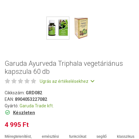
Garuda Ayurveda Triphala vegetáriánus
kapszula 60 db
Ugrás az értékelésekhez
Cikkszám:
GRD082
EAN:
8904053227082
Gyártó:
Garuda Trade kft.
Készleten
4 995 Ft
Méregtelenítést, emésztési funkciókat segítő klasszikus