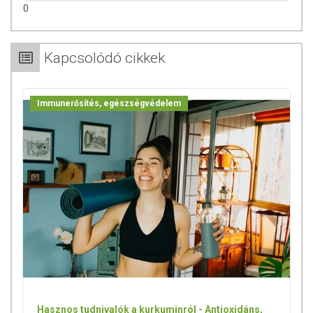
0
Hatékony vastagbél-, és vékonybéltisztító.
Támogatja az epefunkciót azáltal, hogy bekapcsolódik az
egészséges emésztés és vértisztítás folyamatába.
Segítséget nyújt a székrekedés és emésztési problémák ellen,
Kapcsolódó cikkek
mindemellett nem zavarja a bélflórát.
*Az Indiai Gyógyszerkönyv, a termék gyártója, és kutatási eredmények
Immunerősítés, egészségvédelem
szerint.
FELHASZNÁLÁSI JAVASLAT
ALKALMAZÁS:
Naponta 2x1-2 kapszula, étkezések után vízzel
bevéve.
Célszerű ebéd és vacsora után fogyasztani.
A készítmény kúraszerű alkalmazása javallott.
MELLÉKHATÁSOK, ELLENJAVALLAT:
Ne alkalmazza hashajtó készítményekkel együtt, mert hasmenést,
kiszáradást és elektrolit egyensúlyhiányt okozhat.
Hasmenés és terhesség ideje alatt ne alkalmazza a készítményt.
Ne lépje túl a napi ajánlott mennyiséget!
Étrend kiegészítők szedése előtt konzultáljon háziorvosával!
Hasznos tudnivalók a kurkuminról - Antioxidáns,