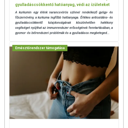
Az étrend kiegészítők szedése nem helyettesíti a kiegyensúlyozott
gyulladáscsökkentő hatóanyag, védi az ízületeket
étrendet!
A kurkumin egy élénk narancsvörös színnel rendelkező gyógy- és
fűszernövény, a kurkuma legfőbb hatóanyaga. Értékes antioxidáns- és
ÖSSZETÉTEL
gyulladáscsökkentő tulajdonságának köszönhetően hatékony
segítséget nyújthat az immunrendszer erősségének fenntartásában, a
gyomor- és bélrendszeri problémák és a gyulladásos megbeteged...
HATÓANYAGTARTALOM:
500 mg / kapszula
ÖSSZETEVŐK 1 KAPSZULÁBAN:
Emblica officinalis 166,6 mg,
Emésztőrendszer támogatása
Terminalia chebula 166,6 mg, Terminalia belerica 166,6 mg.
TOVÁBBI TUDNIVALÓK
TÁROLÁS: Száraz, hűvös, fénytől és nedvességtől védett helyen, az
eredeti csomagolásában. Gyermekektől távol tartandó!
NYILVÁNTARTÁSI SZÁM: OÉTI 9293/2011
Az oldalunkon lévő adatokat folyamatosan frissítjük, törekszünk arra,
hogy naprakészek legyenek. Szeretnénk felhívni azonban a figyelmet,
hogy ennek ellenére a webshopon szereplő adatok (beleértve a
termékfotókat, tápérték-, összetétel-, és allergén információkat is) csak