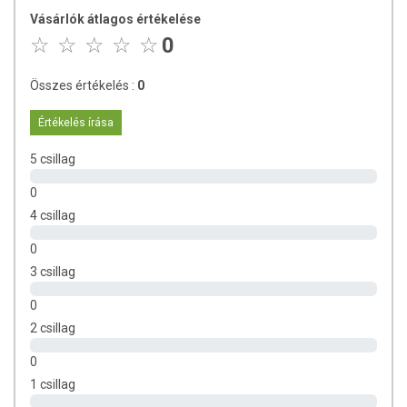
A Triphala összetevőinek hatása*:
Vásárlók átlagos értékelése
0
Emblica officinalis (Amla):
Az Amla az egyik leggazdagabb
természetes C-vitaminforrás. Fontos szerepe van az egészség
megőrzésében és kiváló antioxidáns tulajdonságokkal
Összes értékelés :
0
rendelkezik. Növeli a szervezet ellenálló képességét, segíti a
jó közérzet és általános erőnlét fenntartását. Támogatja az
Értékelés írása
emésztési folyamatokat.
5 csillag
Terminalia chebula (Haritaki):
A Haritaki az Ayurvéda és a
tradicionális tibeti orvoslás univerzális szere. A gyümölcsnek
0
emésztést segítő, gyulladáscsökkentő hatást tulajdonítanak.
4 csillag
Emellett jótékony hatású lehet puffadás és székrekedés
esetén.
0
Terminalia belerica (Bibhitaki):
Hagyományosan az
3 csillag
emésztőtraktus egészségének fenntartására alkalmazzuk.
Kiemelt fontosságú lehet a szerepe szintén, ha nehézkes az
0
emésztésünk és székrekedés, puffadás fordul elő.
2 csillag
Alkalmazásának előnyei*:
0
Támogatja az emésztőrendszer optimális működését és az
1 csillag
emésztési folyamatokat.