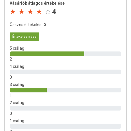
Kisvirágú füzike kivonat: 25 mg / 50 mg
Vásárlók átlagos értékelése
Törpepálma gyümölcs kivonat: 15 mg / 30 mg
4
Likopin: 8 mg / 16 mg
Telített zsírsavak: 160,7 mg / 321,4 mg
Összes értékelés :
3
Telítetlen zsírsavak: 713,6 mg / 1427,2 mg
Egyszeresen telítetlen zsírsavak: 152,6 mg / 305,2 mg
Értékelés írása
Többszörösen telítetlen zsírsavak: 561 mg / 1122 mg
ebből EPA: 54 mg / 108 mg
5 csillag
ebből DHA: 36 mg / 72 mg
2
Összetevők:
tökmagolaj (Cucurbita pepo), halolaj, csalán gyökér
4 csillag
kivonat (Urtica dioica), kisvirágú füzike kivonat (Epilobium
parviflorum), törpepálma gyümölcs kivonat (Serenoa repens), likopin,
0
zselatin.
3 csillag
TOVÁBBI TUDNIVALÓK
1
2 csillag
Minőségét megőrzi:
a csomagolás oldalán jelzett időpontig
Tárolás:
száraz, hűvös, fénytől védett helyen
0
Gyártja és forgalmazza:
Oriental Herbs Kft.
1 csillag