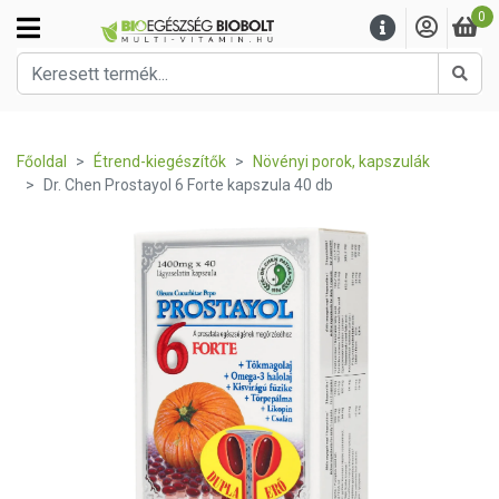
0
Kere
Főoldal
Étrend-kiegészítők
Növényi porok, kapszulák
Dr. Chen Prostayol 6 Forte kapszula 40 db