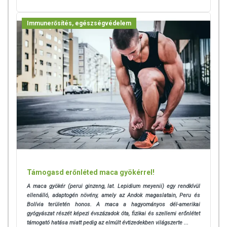
Immunerősítés, egészségvédelem
Támogasd erőnléted maca gyökérrel!
A maca gyökér (perui ginzeng, lat. Lepidium meyenii) egy rendkívül
ellenálló, adaptogén növény, amely az Andok magaslatain, Peru és
Bolívia területén honos. A maca a hagyományos dél-amerikai
gyógyászat részét képezi évszázadok óta, fizikai és szellemi erőnlétet
támogató hatása miatt pedig az elmúlt évtizedekben világszerte ...