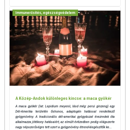
Immunerősítés, egészségvédelem
A Közép-Andok különleges kincse: a maca gyökér
A maca gyökér (lat. Lepidium meyenii, lásd még: perui ginzeng) egy
Dél-Amerika területén őshonos, adaptogén hatással rendelkező
gyógynövény. A tradicionális dél-amerikai gyógyászat évezredek óta
alkalmazza jótékony hatásaiért, az elmúlt évtizedben pedig világszerte
nagy népszerűségre tett szert a gyógynövény étrend-kiegészítők ke...