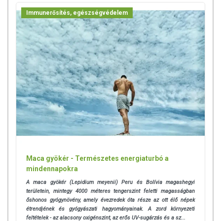
Immunerősítés, egészségvédelem
Maca gyökér - Természetes energiaturbó a
mindennapokra
A maca gyökér (Lepidium meyenii) Peru és Bolívia magashegyi
területein, mintegy 4000 méteres tengerszint feletti magasságban
őshonos gyógynövény, amely évezredek óta része az ott élő népek
étrendjének és gyógyászati hagyományainak. A zord környezeti
feltételek - az alacsony oxigénszint, az erős UV-sugárzás és a sz...