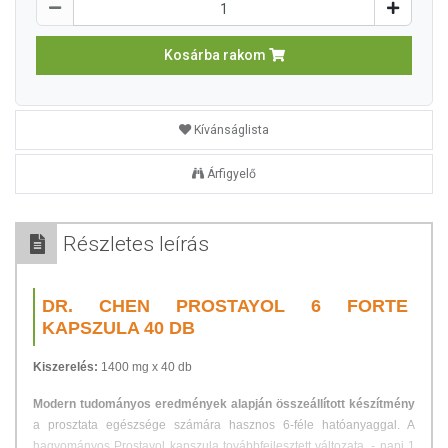
Kosárba rakom
Kívánságlista
Árfigyelő
Részletes leírás
DR. CHEN PROSTAYOL 6 FORTE
KAPSZULA 40 DB
Kiszerelés:
1400 mg x 40 db
Modern tudományos eredmények alapján összeállított készítmény
a prosztata egészsége számára hasznos 6-féle hatóanyaggal. A
hagyományos Prostayol kapszula továbbfejlesztett változata, - napi 1