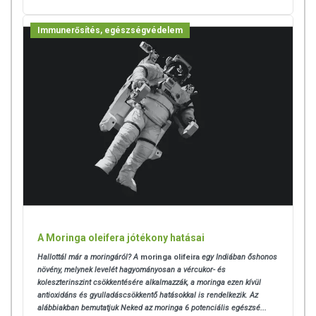
Immunerősítés, egészségvédelem
A Moringa oleifera jótékony hatásai
Hallottál már a moringáról? A
moringa olifeira
egy Indiában őshonos
növény, melynek levelét hagyományosan a vércukor- és
koleszterinszint csökkentésére alkalmazzák, a moringa ezen kívül
antioxidáns és gyulladáscsökkentő hatásokkal is rendelkezik. Az
alábbiakban bemutatjuk Neked az moringa 6 potenciális egészsé...