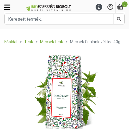
0
Kere
Főoldal
Teák
Mecsek teák
Mecsek Csalánlevél tea 40g