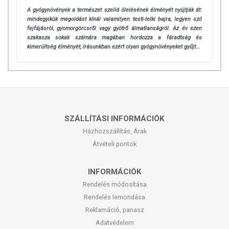
A gyógynövények a természet szelíd ölelésének élményét nyújtják át:
mindegyikük megoldást kínál valamilyen testi-lelki bajra, legyen szó
fejfájásról, gyomorgörcsről vagy gyötrő álmatlanságról. Az év ezen
szakasza sokak számára magában hordozza a fáradtság és
kimerültség élményét, írásunkban ezért olyan gyógynövényeket gyűjt...
SZÁLLÍTÁSI INFORMÁCIÓK
Házhozszállítás, Árak
Átvételi pontok
INFORMÁCIÓK
Rendelés módosítása
Rendelés lemondása
Reklamáció, panasz
Adatvédelem