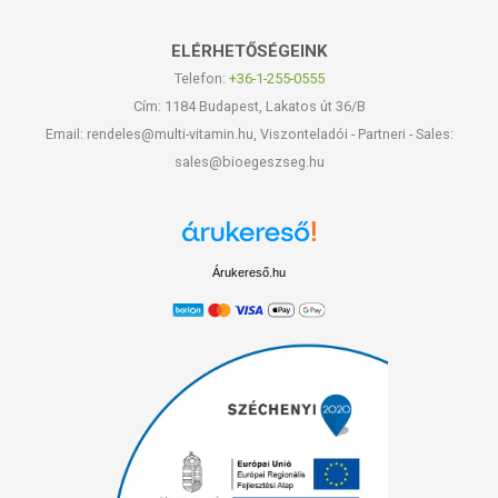
ELÉRHETŐSÉGEINK
Telefon:
+36-1-255-0555
Cím: 1184 Budapest, Lakatos út 36/B
Email: rendeles@multi-vitamin.hu, Viszonteladói - Partneri - Sales:
sales@bioegeszseg.hu
Árukereső.hu