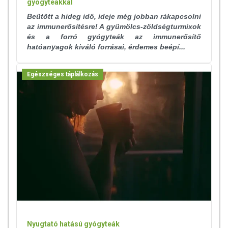
gyógyteákkal
Beütött a hideg idő, ideje még jobban rákapcsolni
az immunerősítésre! A gyümölcs-zöldségturmixok
és a forró gyógyteák az immunerősítő
hatóanyagok kiváló forrásai, érdemes beépí...
Egészséges táplálkozás
Nyugtató hatású gyógyteák