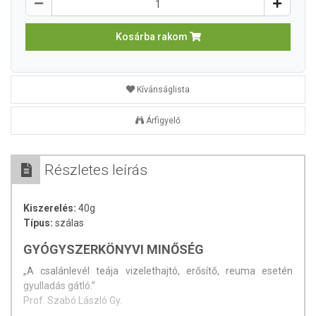
Kosárba rakom
Kívánságlista
Árfigyelő
Részletes leírás
Kiszerelés:
40g
Típus:
szálas
GYÓGYSZERKÖNYVI MINŐSÉG
„A csalánlevél teája vizelethajtó, erősítő, reuma esetén
gyulladás gátló.”
Prof. Szabó László Gy.