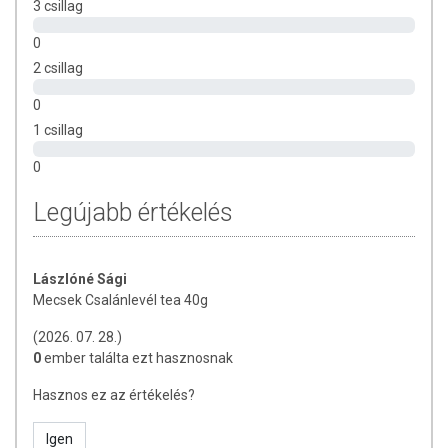
3 csillag
van. Fokozza a szervezet ellenálló képességét. Allergiás
betegségeknél is hatásos.
0
2 csillag
Elkészítési javaslat
2 evőkanál (4 g) vágott csalánlevelet 150 ml forrásban lévő
0
vízzel leöntünk. 10 percig állni hagyjuk, majd leszűrjük.
1 csillag
Naponta 2-3 csészével fogyasztható. Mellékhatás: egyéni
érzékenység esetén enyhe gyomor- és bélpanasz. Napi
0
adag: 8-12 g
Legújabb értékelés
Összetevők:
Csalánlevél (Urticae folium)
Tárolás:
Száraz, hűvös helyen.
Lászlóné Sági
Mecsek Csalánlevél tea 40g
(2026. 07. 28.)
0
ember találta ezt hasznosnak
Hasznos ez az értékelés?
Igen