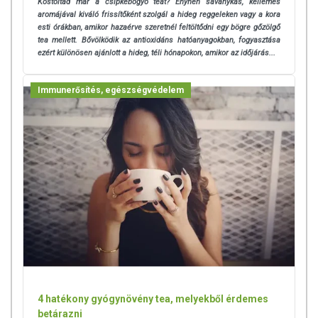
Kóstoltad már a csipkebogyó teát? Enyhén savanykás, kellemes
aromájával kiváló frissítőként szolgál a hideg reggeleken vagy a kora
esti órákban, amikor hazaérve szeretnél feltöltődni egy bögre gőzölgő
tea mellett. Bővölködik az antioxidáns hatóanyagokban, fogyasztása
ezért különösen ajánlott a hideg, téli hónapokon, amikor az időjárás...
Immunerősítés, egészségvédelem
4 hatékony gyógynövény tea, melyekből érdemes
betárazni