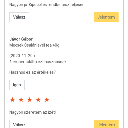
Nagyon jó. Kipucol és rendbe tesz teljesen.
Válasz
Jelentem
Jávor Gábor
Mecsek Csalánlevél tea 40g
(2020. 11. 20.)
1
ember találta ezt hasznosnak
Hasznos ez az értékelés?
Igen
Nagyon szeretem az ízét!
Válasz
Jelentem