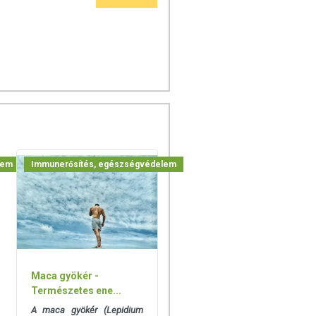
lem
Immunerősítés, egészségvédelem
Maca gyökér -
Természetes ene...
A maca gyökér (Lepidium