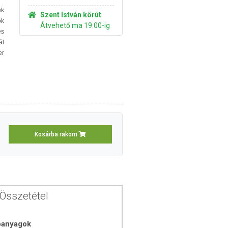
ek
Szent István körút
k
Átvehető ma 19:00-ig
es
ál
er
Kosárba rakom
Összetétel
óanyagok