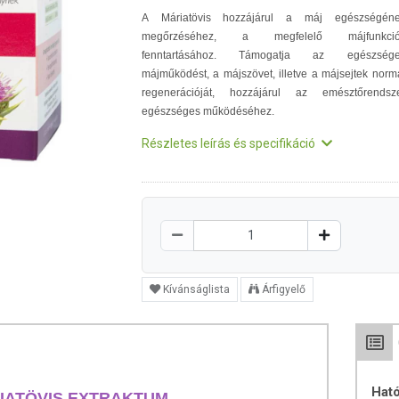
A Máriatövis hozzájárul a máj egészségén
megőrzéséhez, a megfelelő májfunkció
fenntartásához. Támogatja az egészség
májműködést, a májszövet, illetve a májsejtek norm
regenerációját, hozzájárul az emésztőrendsz
egészséges működéséhez.
Részletes leírás és specifikáció
Kívánságlista
Árfigyelő
Hat
IATÖVIS EXTRAKTUM