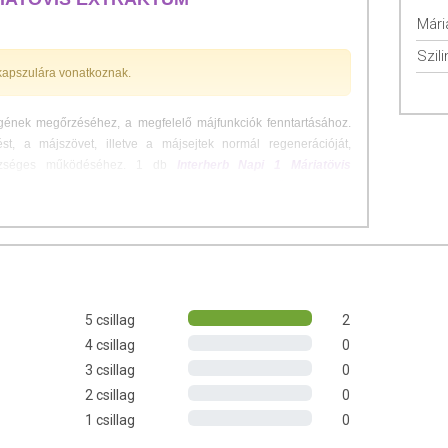
Mári
Szil
 kapszulára vonatkoznak.
gének megőrzéséhez, a megfelelő májfunkciók fenntartásához.
, a májszövet, illetve a májsejtek normál regenerációját,
észséges működéséhez. 1 db
Interherb Napi 1 Máriatövis
0 mg szilimarint tartalmaz és
4800 mg növényi őrleménynek
Lehetőleg valamely főétkezést követően, rágás nélkül min. 2 dl
5 csillag
2
4 csillag
0
um)
terméskivonat; tömegnövelő szer: mikrokristályos cellulóz;
kum, zsírsavak magnéziumsója, kolloid-szilícium-dioxid.
3 csillag
0
2 csillag
0
1 csillag
0