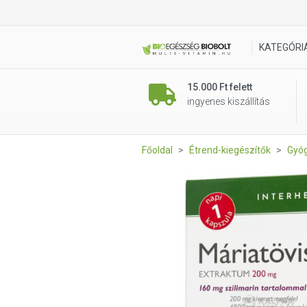
Interherb Napi1 Máriatövis E
KATEGÓRI
15.000 Ft felett
ingyenes kiszállítás
Főoldal
Étrend-kiegészítők
Gyó