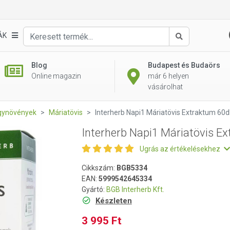
xtraktum 60db
ÁK
Keresés
Blog
Budapest és Budaörs
Online magazin
már 6 helyen
vásárolhat
gynövények
Máriatövis
Interherb Napi1 Máriatövis Extraktum 60
Interherb Napi1 Máriatövis E
Ugrás az értékelésekhez
Cikkszám:
BGB5334
EAN:
5999542645334
Gyártó:
BGB Interherb Kft.
Készleten
3 995 Ft