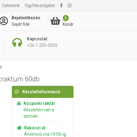
Üzleteink
Ügyfélszolgálat
3 995 Ft
Kosárba rakom
Bejelentkezés
0
Kosár
Saját fiók
Kapcsolat
+36-1-255-0555
db
xtraktum 60db
Készletinformáció
Központi raktár
Készleten van a
termék
Rákóczi út
Átvehető ma 19:00-ig