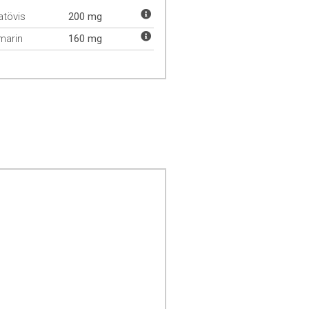
atövis
200 mg
imarin
160 mg