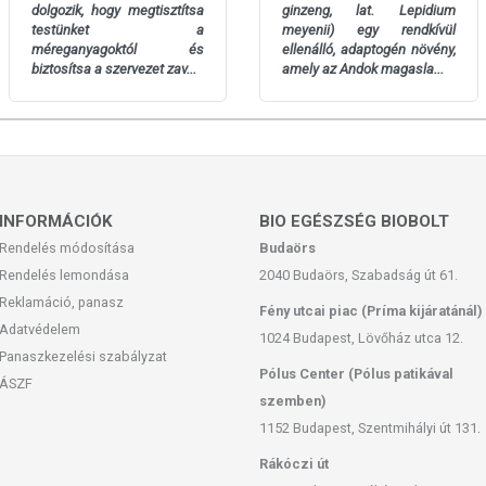
dolgozik, hogy megtisztítsa
ginzeng, lat. Lepidium
testünket a
meyenii) egy rendkívül
méreganyagoktól és
ellenálló, adaptogén növény,
biztosítsa a szervezet zav...
amely az Andok magasla...
INFORMÁCIÓK
BIO EGÉSZSÉG BIOBOLT
Rendelés módosítása
Budaörs
Rendelés lemondása
2040 Budaörs, Szabadság út 61.
Reklamáció, panasz
Fény utcai piac (Príma kijáratánál)
Adatvédelem
1024 Budapest, Lövőház utca 12.
Panaszkezelési szabályzat
Pólus Center (Pólus patikával
ÁSZF
szemben)
1152 Budapest, Szentmihályi út 131.
Rákóczi út