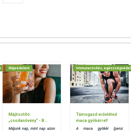
k, és reklámozásuk során nem engedélyezett a készítményeknek
 tulajdonítani.
m
Májvédelem
Immunerősítés, egészségvéde
Májtisztító
Támogasd erőnléted
„csodanövény” - B...
maca gyökérrel!
Májunk nap, mint nap azon
A maca gyökér (perui