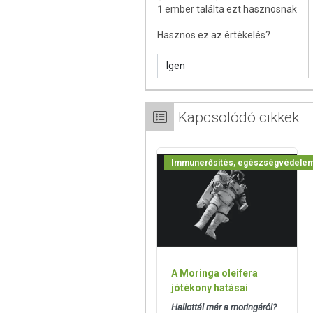
eltérő lehet, jelölésük, megjelenítésü
1
ember találta ezt hasznosnak
betegséget megelőző vagy gyógyító hatást
Hasznos ez az értékelés?
Igen
Kapcsolódó cikkek
Immunerősítés, egészségvédele
A Moringa oleifera
jótékony hatásai
Hallottál már a moringáról?