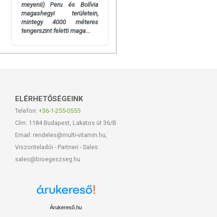
meyenii) Peru és Bolívia
magashegyi területein,
mintegy 4000 méteres
tengerszint feletti maga...
ELÉRHETŐSÉGEINK
Telefon:
+36-1-255-0555
Cím: 1184 Budapest, Lakatos út 36/B
Email: rendeles@multi-vitamin.hu,
Viszonteladói - Partneri - Sales:
sales@bioegeszseg.hu
Árukereső.hu