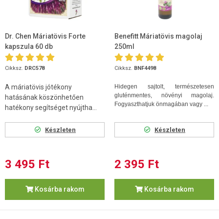
Dr. Chen Máriatövis Forte
Benefitt Máriatövis magolaj
kapszula 60 db
250ml
Cikksz.
DRC578
Cikksz.
BNF4498
A máriatövis jótékony
Hidegen sajtolt, természetesen
gluténmentes, növényi magolaj.
hatásának köszönhetően
Fogyaszthatjuk önmagában vagy ...
hatékony segítséget nyújtha...
Készleten
Készleten
3 495 Ft
2 395 Ft
Kosárba rakom
Kosárba rakom