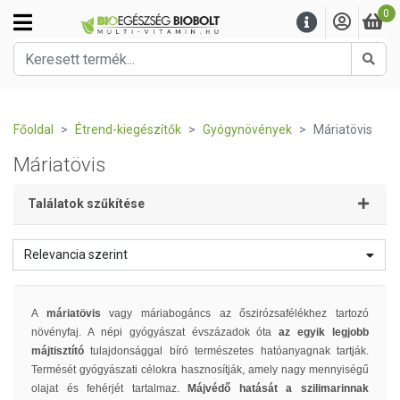
0
Kere
Főoldal
Étrend-kiegészítők
Gyógynövények
Máriatövis
Máriatövis
Találatok szűkítése
Relevancia szerint
A
máriatövis
vagy máriabogáncs az őszirózsafélékhez tartozó
növényfaj. A népi gyógyászat évszázadok óta
az egyik legjobb
májtisztító
tulajdonsággal bíró természetes hatóanyagnak tartják.
Termését gyógyászati célokra hasznosítják, amely nagy mennyiségű
olajat és fehérjét tartalmaz.
Májvédő hatását a szilimarinnak