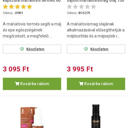
kapszula máriatövis termés 60
sajtolt máriatövismag olaj 150
db
ml
Cikksz.
JV831
Cikksz.
BCS273
A máriatövis termés segíti a máj
A máriatövismag olajának
és epe egészségének
alkalmazásával elősegíthetjük a
megőrzését, a megfelelő ...
májtisztítás és a májsejtek r...
Készleten
Készleten
3 095 Ft
3 995 Ft
Kosárba rakom
Kosárba rakom