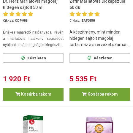
Dr. Herz Máriatövis magolaj
Zafír Máriatövis DR kapszula
hidegen sajtolt 50 ml
60 db
Cikksz.
ODP988
Cikksz.
ZAF0558
A készítmény, mint minden
Értékes májvédő hatóanyagai révén
hidegen sajtolt magolaj
a máriatövis hatékony segítséget
tartalmaz a szervezet számár...
nyújthat a májbetegségek kiegészít...
Készleten
Készleten
1 920 Ft
5 535 Ft
Kosárba rakom
Kosárba rakom