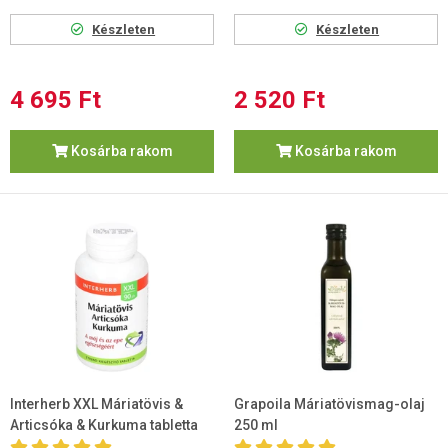
Készleten
Készleten
4 695 Ft
2 520 Ft
Kosárba rakom
Kosárba rakom
Interherb XXL Máriatövis &
Grapoila Máriatövismag-olaj
Articsóka & Kurkuma tabletta
250 ml
90db