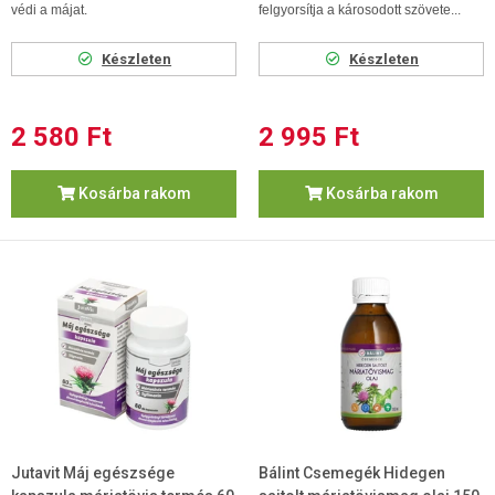
védi a májat.
felgyorsítja a károsodott szövete...
Készleten
Készleten
2 580 Ft
2 995 Ft
Kosárba rakom
Kosárba rakom
Jutavit Máj egészsége
Bálint Csemegék Hidegen