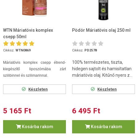
WTN Máriatövis komplex
Pödör Máriatövis olaj 250 ml
csepp 50ml
Cikksz.
WTN0869
Cikksz.
PD2578
100% természetes, tiszta,
Máriatövis komplex csepp étrend-
hidegen sajtolt és hamisítatlan
kiegészítő liposzómába zárt
máriatövis olaj. Kitűnő nyers z...
szilibinnel és szilimarinnal.
Készleten
Készleten
5 165 Ft
6 495 Ft
Kosárba rakom
Kosárba rakom