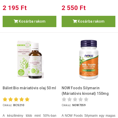
2 195 Ft
2 550 Ft
Kosárba rakom
Kosárba rakom
Bálint Bio máriatövis olaj 50 ml
NOW Foods Silymarin
(Máriatövis kivonat) 150mg
kapszula 60db
Cikksz.
BCS210
Cikksz.
NOW7359
A készítmény több mint 50%-ban
A NOW Foods Silymarin egy magas