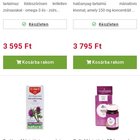
tartalmaz többszörösen telítetlen
hatóanyag-tartalmú máriatövis
zsírsavakat - omega-3 és - zsírs...
kivonat, amely 150 mg koncentrált ...
Készleten
Készleten
3 595 Ft
3 795 Ft
Kosárba rakom
Kosárba rakom