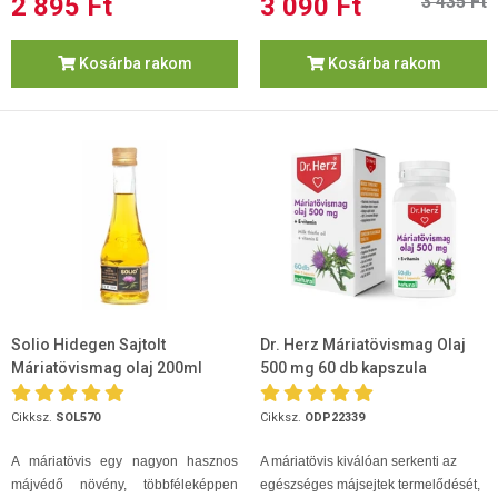
2 895 Ft
3 090 Ft
3 435 Ft
Kosárba rakom
Kosárba rakom
Solio Hidegen Sajtolt
Dr. Herz Máriatövismag Olaj
Máriatövismag olaj 200ml
500 mg 60 db kapszula
Cikksz.
SOL570
Cikksz.
ODP22339
A máriatövis egy nagyon hasznos
A máriatövis kiválóan serkenti az
májvédő növény, többféleképpen
egészséges májsejtek termelődését,