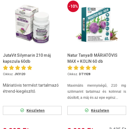
-10%
JutaVit Silymarin 210 máj
Natur Tanya® MÁRIATÖVIS
kapszula 60db
MAX + KOLIN 60 db
Cikksz.
JV3120
Cikksz.
DT1928
Máriatövis termést tartalmazó
Maximális mennyiségű, 210 mg
étrend-kiegészítő.
szilimarint tartalmaz és kolinnal is
dúsított, a máj és az epe egész...
Készleten
Készleten