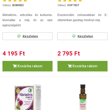
Cikksz.
BGB5822
Cikksz.
VOP7427
Máriatövis-, articsóka- és kurkuma-
Esszenciális zsírsavakban és E-
kivonattal a máj és az epe
vitaminban gazdag növényi olaj.
egészségéért.
Készleten
Készleten
4 195 Ft
2 795 Ft
Kosárba rakom
Kosárba rakom