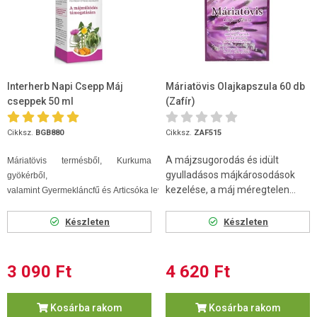
Interherb Napi Csepp Máj
Máriatövis Olajkapszula 60 db
cseppek 50 ml
(Zafír)
Cikksz.
BGB880
Cikksz.
ZAF515
A májzsugorodás és idült
Máriatövis termésből, Kurkuma
gyulladásos májkárosodások
gyökérből,
kezelése, a máj méregtelen...
valamint Gyermekláncfű és Articsóka levél...
Készleten
Készleten
3 090 Ft
4 620 Ft
Kosárba rakom
Kosárba rakom