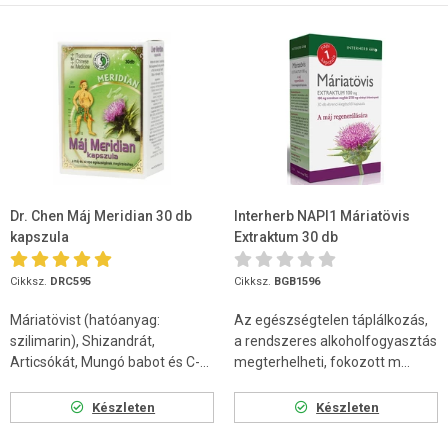
Dr. Chen Máj Meridian 30 db
Interherb NAPI1 Máriatövis
kapszula
Extraktum 30 db
Cikksz.
DRC595
Cikksz.
BGB1596
Máriatövist (hatóanyag:
Az egészségtelen táplálkozás,
szilimarin), Shizandrát,
a rendszeres alkoholfogyasztás
Articsókát, Mungó babot és C-...
megterhelheti, fokozott m...
Készleten
Készleten