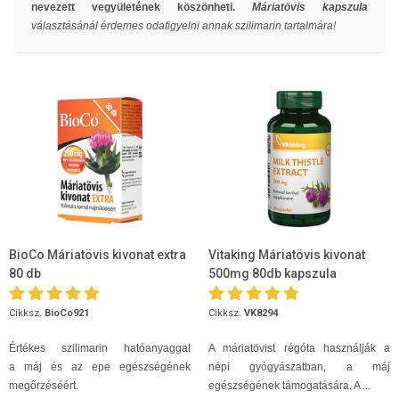
nevezett vegyületének köszönheti.
Máriatövis kapszula
választásánál érdemes odafigyelni annak szilimarin tartalmára!
BioCo Máriatövis kivonat extra
Vitaking Máriatövis kivonat
80 db
500mg 80db kapszula
Cikksz.
BioCo921
Cikksz.
VK8294
Értékes szilimarin hatóanyaggal
A máriatövist régóta használják a
a máj és az epe egészségének
népi gyógyászatban, a máj
megőrzéséért.
egészségének támogatására. A ...