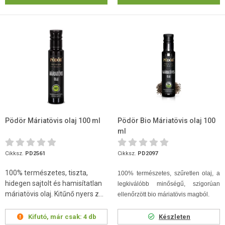
Pödör Máriatövis olaj 100 ml
Pödör Bio Máriatövis olaj 100
ml
Cikksz.
PD2561
Cikksz.
PD2097
100% természetes, tiszta,
100% természetes, szűretlen olaj, a
hidegen sajtolt és hamisítatlan
legkiválóbb minőségű, szigorúan
máriatövis olaj. Kitűnő nyers z...
ellenőrzött bio máriatövis magból.
Kifutó, már csak:
4 db
Készleten