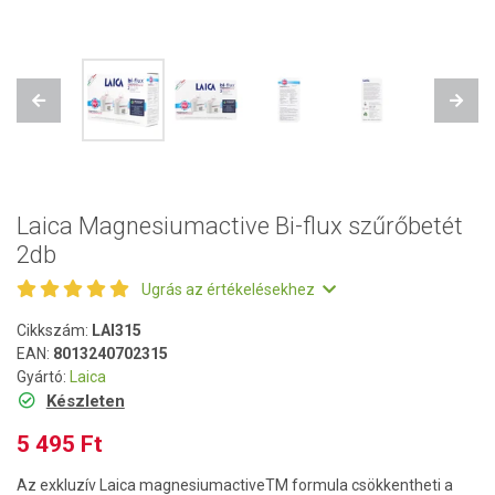
Previous
Next
Laica Magnesiumactive Bi-flux szűrőbetét
2db
Ugrás az értékelésekhez
Cikkszám:
LAI315
EAN:
8013240702315
Gyártó:
Laica
Készleten
5 495 Ft
Az exkluzív Laica magnesiumactiveTM formula csökkentheti a