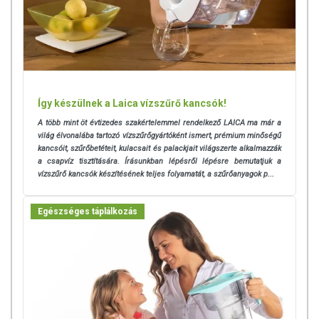
Így készülnek a Laica vízszűrő kancsók!
A több mint öt évtizedes szakértelemmel rendelkező LAICA ma már a
világ élvonalába tartozó vízszűrőgyártóként ismert, prémium minőségű
kancsóit, szűrőbetéteit, kulacsait és palackjait világszerte alkalmazzák
a csapvíz tisztítására. Írásunkban lépésről lépésre bemutatjuk a
vízszűrő kancsók készítésének teljes folyamatát, a szűrőanyagok p...
Egészséges táplálkozás