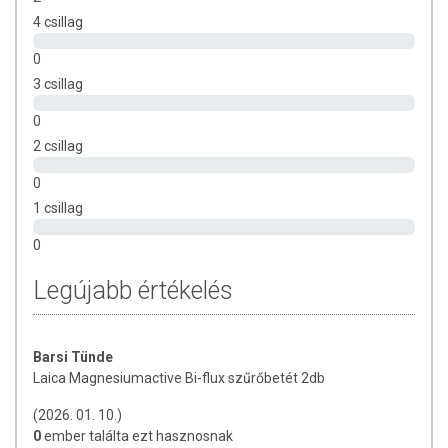
4 csillag
0
3 csillag
0
2 csillag
0
1 csillag
0
Legújabb értékelés
Barsi Tünde
Laica Magnesiumactive Bi-flux szűrőbetét 2db
(2026. 01. 10.)
0
ember találta ezt hasznosnak