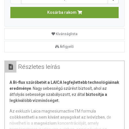
Kosárba rakom
Kívánságlista
Árfigyelő
Részletes leírás
A Bi-flux szűrőbetét a LAICA legfejlettebb technológiáinak
eredménye
. Nagy sebességű szűrést biztosít, ahol az
átfolyás sebessége szabályozott, ez által
biztosítja a
legkiválóbb vízminőséget.
Az exkluzív Laica magnesiumactiveTM formula
csökkentheti a nem kívánt anyagokat az ivóvízben
, de
növelheti is a
magnézium
koncentrációját, amely