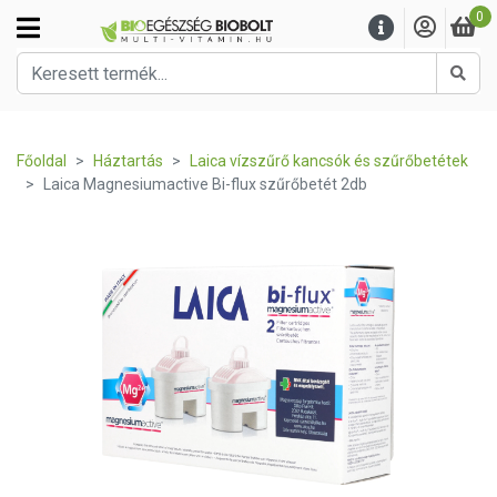
0
Kere
Főoldal
Háztartás
Laica vízszűrő kancsók és szűrőbetétek
Laica Magnesiumactive Bi-flux szűrőbetét 2db