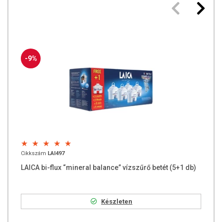
4. Ásványi egyensúly (Ca+Mg)
5. PH kontroll
6. Bakteriosztatikus
7. Mikrohálós
8. Átfolyás szabályozó
9. Üledékmentesítés
-9%
10. Dupla átfolyás
100% minőségi garancia!
A Laica garantálja a minőségellenőrzést a gyártás előtt, alatt
és utána is.
Szigorú tesztelések után a legfontosabb és minősített
nemzetközi szervezetek tanúsítják a Laica bi-fluxTM
minőségét.
Cikkszám
LAI497
LAICA bi-flux “mineral balance” vízszűrő betét (5+1 db)
Készleten