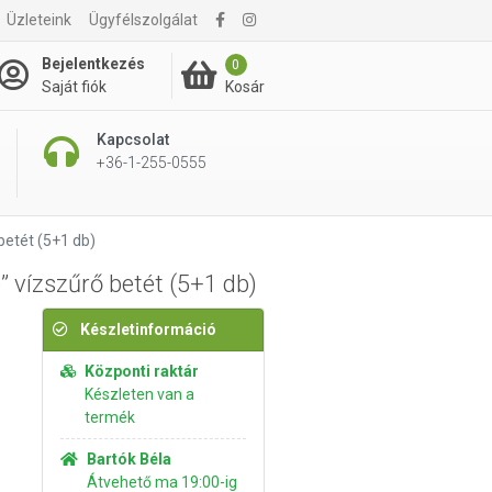
11 990 Ft
Üzleteink
Ügyfélszolgálat
Kosárba rakom
13 195 Ft
Bejelentkezés
0
Kosár
Saját fiók
Kapcsolat
+36-1-255-0555
betét (5+1 db)
” vízszűrő betét (5+1 db)
Készletinformáció
Központi raktár
Készleten van a
termék
Bartók Béla
Átvehető ma 19:00-ig