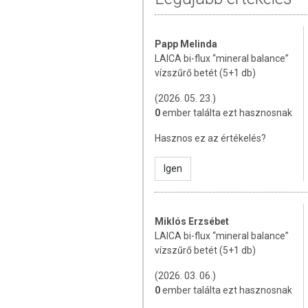
Az oldalunkon lévő adatokat folyamato
Papp Melinda
Szeretnénk felhívni azonban a figyelmet
LAICA bi-flux “mineral balance”
termékfotókat, tápérték-, összetétel-, és
vízszűrő betét (5+1 db)
értékek eltérhetnek az élelmiszerek ter
csomagolásán találják meg.
(2026. 05. 23.)
0
ember találta ezt hasznosnak
Hasznos ez az értékelés?
Igen
Miklós Erzsébet
LAICA bi-flux “mineral balance”
vízszűrő betét (5+1 db)
(2026. 03. 06.)
0
ember találta ezt hasznosnak