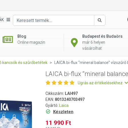
e” vízszűrő betét (5+1 db)
ÁK
Keresés
Blog
Budapest és Budaörs
Online magazin
már 6 helyen
vásárolhat
rő kancsók és szűrőbetétek
LAICA bi-flux “mineral balance” vízszűrő 
LAICA bi-flux “mineral balance
Ugrás az értékelésekhez
Cikkszám:
LAI497
EAN:
8013240703497
Gyártó:
Laica
Készleten
11 990 Ft