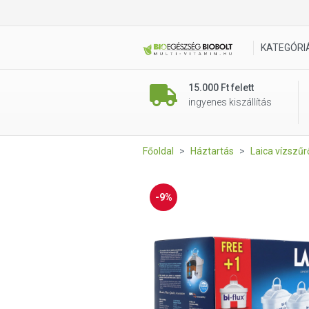
LAICA bi-flux “mineral balanc
KATEGÓRI
15.000 Ft felett
ingyenes kiszállítás
Főoldal
Háztartás
Laica vízszű
-9%