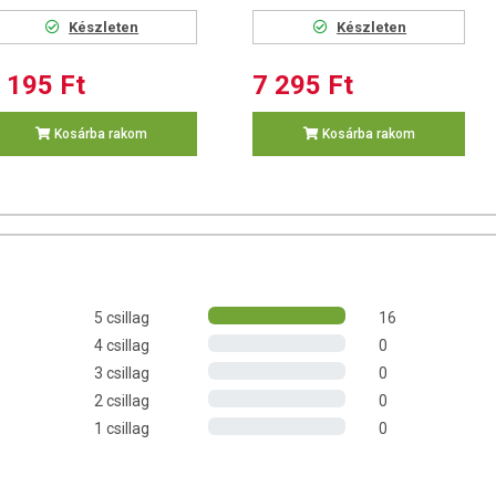
Készleten
Készleten
ományos szűrőbetétnél
 195 Ft
7 295 Ft
zabályozott sebességgel
( *a legkiválóbb vízminőség elérése
i sebességének szabályzása)
a csapvíz áthalad az aktív szén, ill.
Kosárba rakom
Kosárba rakom
között, és ezzel mechanikailag, ill. kémiailag megköti a
az emberi szervezetnek biológialilag fontos ásványi anyagok
n maradnak
 növényvédő szereket és szerves szennyeződéseket, javítja a víz
 színű elemeket.
 a víz változó keménységét, amely a vízkövesedést okozza, és
hézfémek (pl. ólom, cink, réz, vas, alumínium) tartalmát.
 4 percet vesz igénybe.
5 csillag
16
dekében tartalmaz baktériumnövekedés gátlót.
4 csillag
0
szűrt víz
3 csillag
0
2 csillag
0
1 csillag
0