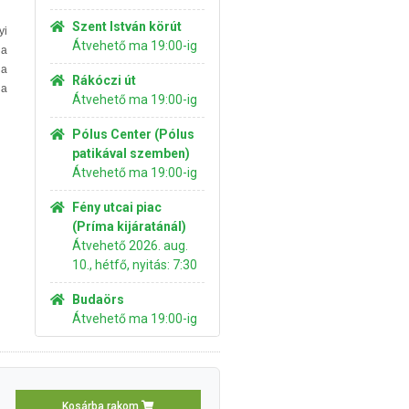
Szent István körút
yi
Átvehető ma 19:00-ig
 a
 a
Rákóczi út
 a
Átvehető ma 19:00-ig
Pólus Center (Pólus
patikával szemben)
Átvehető ma 19:00-ig
Fény utcai piac
(Príma kijáratánál)
Átvehető 2026. aug.
10., hétfő, nyitás: 7:30
Budaörs
Átvehető ma 19:00-ig
Kosárba rakom