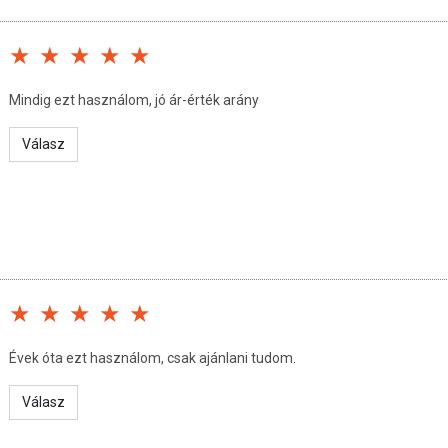
san frissítjük, törekszünk arra, hogy naprakészek legyenek.
, hogy ennek ellenére a webshopon szereplő adatok (beleértve a
 allergén információkat is) csak tájékoztató jellegűek, a tényleges
Mindig ezt használom, jó ár-érték arány
mészetéből adódóan. A friss, aktuális információkat a termékek
Válasz
Évek óta ezt használom, csak ajánlani tudom.
Válasz