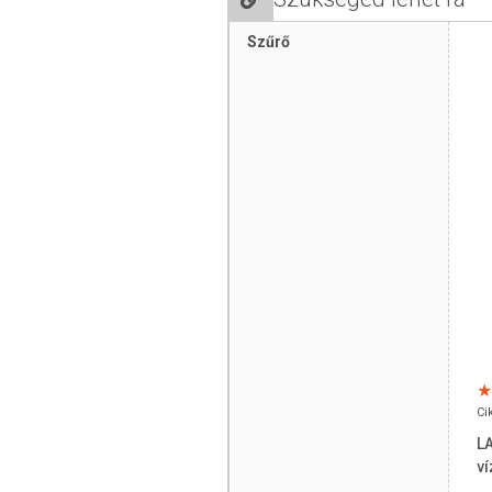
Ásványi anyag és pH egyensúly a min
Szűrő
A tiszta és ásványi anyagokban gazdag
megőrizni a szükséges egyensúlyt és ig
Azt rendszeres mosolygóvíz fogyasztóké
cserélhető szűrőbetét, amely alapvetően
juthass. Tanulmányok sora bizonyítja, h
szervezetedbe, mint más élelmiszerrel.
Balance” (ásványi egyensúly) speciális b
hatékonyabban fenntartja a vízben, a sz
miközben könyörtelenül leszámol az egé
nehézfémek, növény –és gyomirtó szer 
*
(amennyiben a csapvíz tartalmaz ilyet)
5 lépcsős szűrés:
A rendszer kulcs eleme a legújabb fejles
Ci
keveréket tartalmazza, valamint *egyed
LA
szűrőn kívül - nem képes egyik szűrő sem
ví
Természet ihlette szűrés!