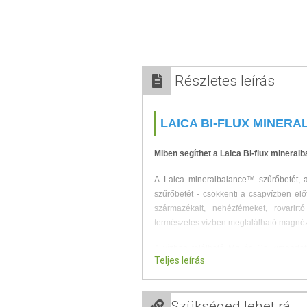
Részletes leírás
LAICA BI-FLUX MINERA
Miben segíthet a Laica Bi-flux mineral
A Laica mineralbalance™ szűrőbetét, az
szűrőbetét - csökkenti a csapvízben el
származékait, nehézfémeket, rovarir
természetes vízben megtalálható magnézi
A vízben található Mg és Ca kimondotta
Teljes leírás
végzőknek. Segít a stressz leküzdésében
*
(amennyiben a csapvíz tartalmaz ilyet)
Szükséged lehet rá