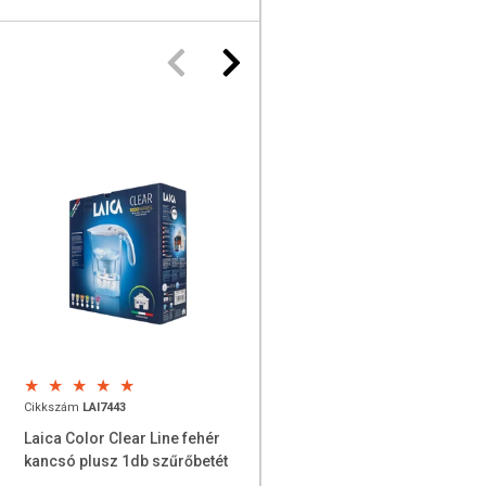
Cikkszám
LAI7443
Cikkszám
LAI315
Laica Color Clear Line fehér
Laica Magnesiumactive Bi-
kancsó plusz 1db szűrőbetét
flux szűrőbetét 2db