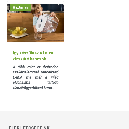
Háztartás
Így készülnek a Laica
vízszűrő kancsók!
A több mint öt évtizedes
szakértelemmel rendelkező
LAICA ma már a világ
élvonalába tartozó
vízszűrőgyártóként isme...
ELÉRHETŐSÉGEINK