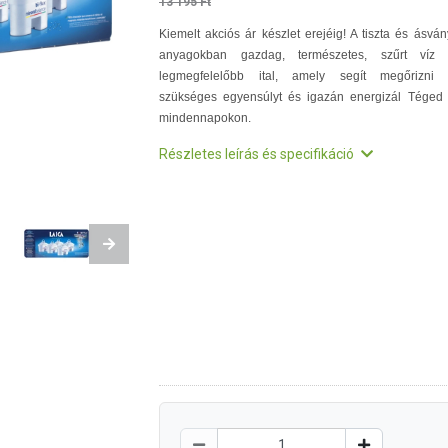
13 195 Ft
Kiemelt akciós ár készlet erejéig! A tiszta és ásván
anyagokban gazdag, természetes, szűrt víz
legmegfelelőbb ital, amely segít megőrizni
szükséges egyensúlyt és igazán energizál Téged
mindennapokon.
Részletes leírás és specifikáció
Next