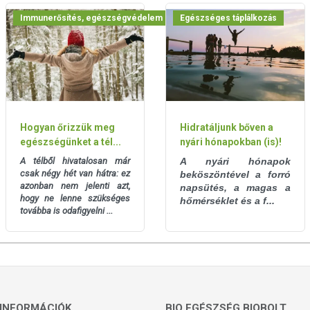
Immunerősítés, egészségvédelem
Egészséges táplálkozás
Hogyan őrizzük meg
Hidratáljunk bőven a
egészségünket a tél...
nyári hónapokban (is)!
A télből hivatalosan már
A nyári hónapok
csak négy hét van hátra: ez
beköszöntével a forró
azonban nem jelenti azt,
napsütés, a magas a
hogy ne lenne szükséges
hőmérséklet és a f...
továbba is odafigyelni ...
INFORMÁCIÓK
BIO EGÉSZSÉG BIOBOLT