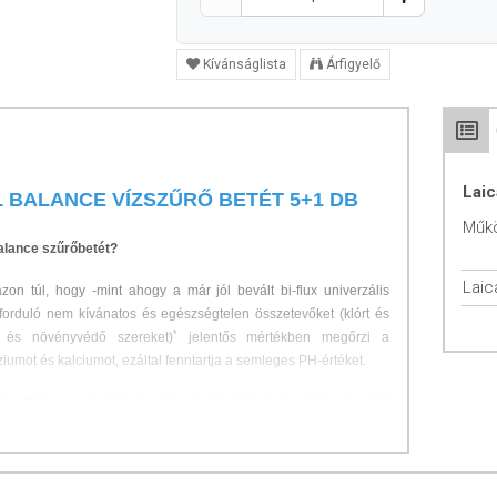
Kívánságlista
Árfigyelő
Laic
L BALANCE VÍZSZŰRŐ BETÉT 5+1 DB
Műk
balance szűrőbetét?
Laic
on túl, hogy -mint ahogy a már jól bevált bi-flux univerzális
őforduló nem kívánatos és egészségtelen összetevőket (klórt és
*
tó és növényvédő szereket)
jelentős mértékben megőrzi a
umot és kalciumot, ezáltal fenntartja a semleges PH-értéket.
n fontos sportolóknak, aktív életet élőknek és fizikai munkát
 és a koncentráció fenntartásában.