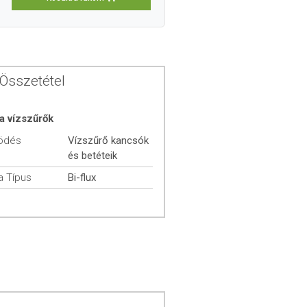
Összetétel
a vízszűrők
ödés
Vízszűrő kancsók
és betéteik
a Típus
Bi-flux