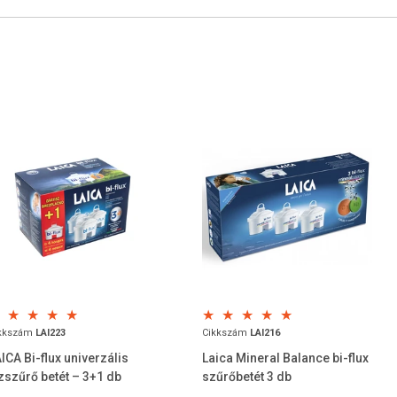
dennapokra
, természetes, szűrt víz a legmegfelelőbb ital, amely segít
azán energizál Téged a mindennapokon.
nt már valószínűleg tudod, hogy a vízszűrő kancsód „szíve” a
 felelős azért, hogy Te minél finomabb és egészségesebb vízhez
ogy a folyadékkal bevitt ásványi sók még gyorsabban beépülnek a
 Ezt az igényt felismerve, a LAICA kifejlesztette a „Mineral
i-flux szűrőbetétet, amely – az univerzális szűrőhöz képest – még
ervezeted számára fontos ásványi anyagokat és a pH egyensúlyt,
szségedre káros, nem kívánatos összetevőkkel, mint pl. a klór,
maradványok*.
ztésű Bi-flux szűrőbetét, amely ioncserélő gyanta és aktív szén
kkszám
LAI223
Cikkszám
LAI216
i felépítése szabadalommal védett (*Önmagában erre - a Bi-flux
ICA Bi-flux univerzális
Laica Mineral Balance bi-flux
).
zszűrő betét – 3+1 db
szűrőbetét 3 db