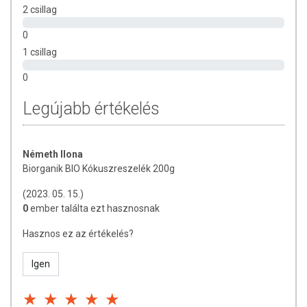
2 csillag
természetéből adódóan. A friss, aktuális információkat a termékek
csomagolásán találják meg.
0
1 csillag
0
Legújabb értékelés
Németh Ilona
Biorganik BIO Kókuszreszelék 200g
(2023. 05. 15.)
0
ember találta ezt hasznosnak
Hasznos ez az értékelés?
Igen