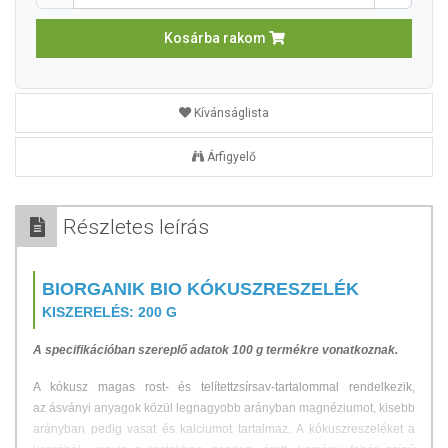
Kosárba rakom
Kívánságlista
Árfigyelő
Részletes leírás
BIORGANIK BIO KÓKUSZRESZELÉK
KISZERELÉS: 200 G
A specifikációban szereplő adatok 100 g termékre vonatkoznak.
A kókusz magas rost- és telítettzsírsav-tartalommal rendelkezik,
az ásványi anyagok közül legnagyobb arányban magnéziumot, kisebb
arányban pedig vasat és kalciumot tartalmaz.
A kókuszreszeléket a