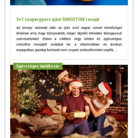
3+1 szupergyors újévi SMOOTHIE recept
Az ünnepi lakomák után az újév első napjai remek lehetőséget
kínálnak arra, hogy könnyedebb, mégis tápláló ételekkel támogassuk
szervezetünket. Ebben a cikkben négy ízletes és egészséges
smoothie receptjét mutatjuk be: a vitaminokban és ásványi
anyagokban gazdag turmixok nem csupán emésztésünket segítik, ...
Egészséges táplálkozás