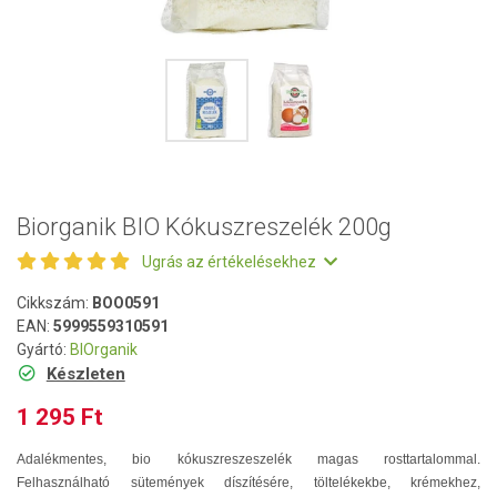
Biorganik BIO Kókuszreszelék 200g
Ugrás az értékelésekhez
Cikkszám:
BOO0591
EAN:
5999559310591
Gyártó:
BIOrganik
Készleten
1 295 Ft
Adalékmentes, bio kókuszreszeszelék magas rosttartalommal.
Felhasználható sütemények díszítésére, töltelékekbe, krémekhez,