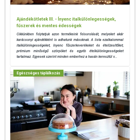
Ajándékötletek III. - Ínyenc italkülönlegességek,
fűszerek és mentes édességek
Cikkünkben folytatjuk azon termékeink felsorolását, melyeket akár
karácsonyi ajándékként is adhatunk másoknak. A lista ezalkalommal
italkülönlegességeket, ínyenc fűszerkeverékeket és ételízesítőket,
prémium minőségű szörpöket és egyéb ételkülönlegességeket
tartalmaz. Egyesek szerint minden emberhez a hasán keresztül v...
Egészséges táplálkozás