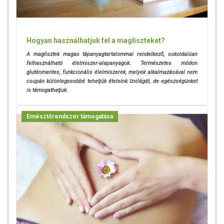
Hogyan használhatjuk fel a magliszteket?
A maglisztek magas tápanyagtartalommal rendelkező, sokoldalúan
felhasználható élelmiszer-alapanyagok. Természetes módon
gluténmentes, funkcionális élelmiszerek, melyek alkalmazásával nem
csupán különlegesebbé tehetjük ételeink ízvilágát, de egészségünket
is támogathatjuk.
Emésztőrendszer támogatása