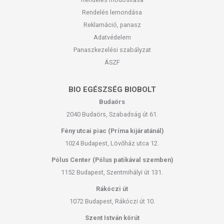
Rendelés lemondása
Reklamáció, panasz
Adatvédelem
Panaszkezelési szabályzat
ÁSZF
BIO EGÉSZSÉG BIOBOLT
Budaörs
2040 Budaörs, Szabadság út 61.
Fény utcai piac (Príma kijáratánál)
1024 Budapest, Lövőház utca 12.
Pólus Center (Pólus patikával szemben)
1152 Budapest, Szentmihályi út 131.
Rákóczi út
1072 Budapest, Rákóczi út 10.
Szent István körút