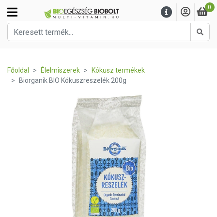
0
Kere
Főoldal
Élelmiszerek
Kókusz termékek
Biorganik BIO Kókuszreszelék 200g