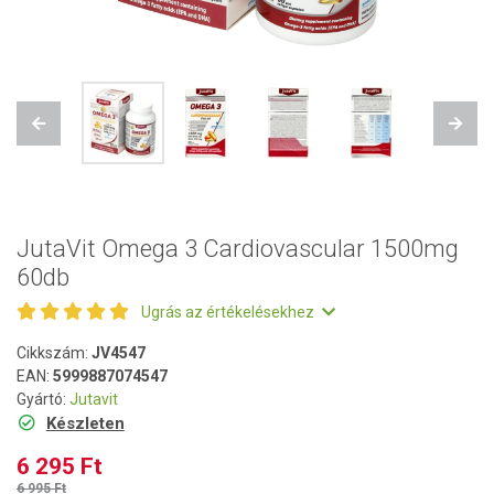
Previous
Next
JutaVit Omega 3 Cardiovascular 1500mg
60db
Ugrás az értékelésekhez
Cikkszám:
JV4547
EAN:
5999887074547
Gyártó:
Jutavit
Készleten
6 295 Ft
6 995 Ft