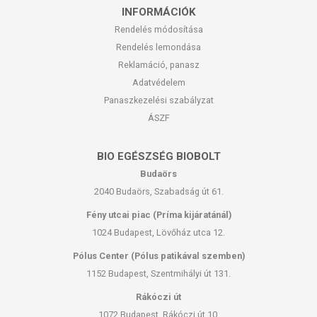
INFORMÁCIÓK
Rendelés módosítása
Rendelés lemondása
Reklamáció, panasz
Adatvédelem
Panaszkezelési szabályzat
ÁSZF
BIO EGÉSZSÉG BIOBOLT
Budaörs
2040 Budaörs, Szabadság út 61.
Fény utcai piac (Príma kijáratánál)
1024 Budapest, Lövőház utca 12.
Pólus Center (Pólus patikával szemben)
1152 Budapest, Szentmihályi út 131.
Rákóczi út
1072 Budapest, Rákóczi út 10.