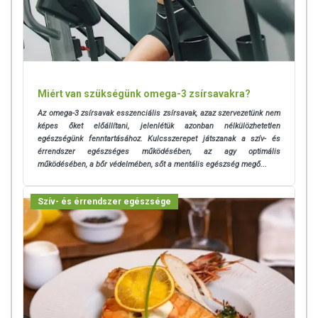
Miért van szükségünk omega-3 zsírsavakra?
Az omega-3 zsírsavak esszenciális zsírsavak, azaz szervezetünk nem
képes őket előállítani, jelenlétük azonban nélkülözhetetlen
egészségünk fenntartásához. K
ulcsszerepet játszanak a szív- és
érrendszer egészséges működésében, az agy optimális
működésében, a bőr védelmében, sőt a mentális egészség megő...
Szív- és érrendszer egészsége