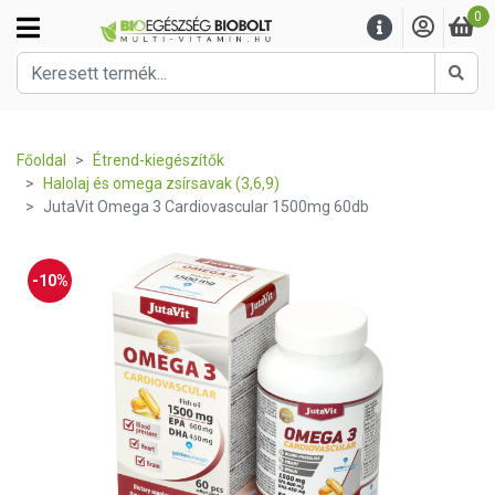
0
Kere
Főoldal
Étrend-kiegészítők
Halolaj és omega zsírsavak (3,6,9)
JutaVit Omega 3 Cardiovascular 1500mg 60db
-10%