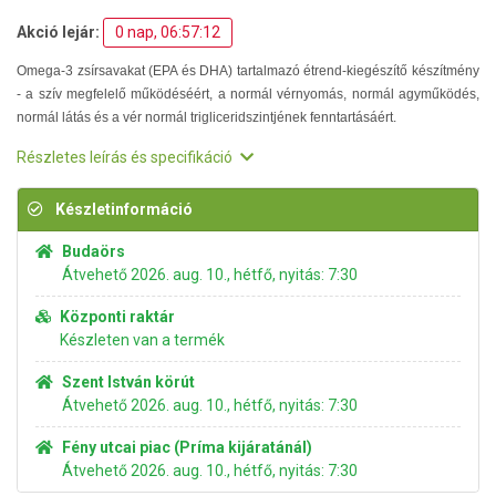
Akció lejár:
0 nap, 06:57:11
Omega-3 zsírsavakat (EPA és DHA) tartalmazó étrend-kiegészítő készítmény
- a szív megfelelő működéséért, a normál vérnyomás, normál agyműködés,
normál látás és a vér normál trigliceridszintjének fenntartásáért.
Részletes leírás és specifikáció
Készletinformáció
Budaörs
Átvehető 2026. aug. 10., hétfő, nyitás: 7:30
Központi raktár
Készleten van a termék
Szent István körút
Átvehető 2026. aug. 10., hétfő, nyitás: 7:30
Fény utcai piac (Príma kijáratánál)
Átvehető 2026. aug. 10., hétfő, nyitás: 7:30