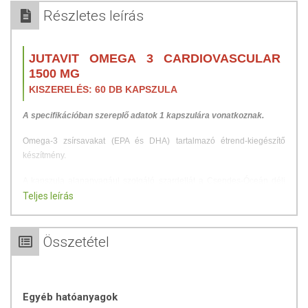
Részletes leírás
JUTAVIT OMEGA 3 CARDIOVASCULAR
1500 MG
KISZERELÉS: 60 DB KAPSZULA
A specifikációban szereplő adatok 1 kapszulára vonatkoznak.
Omega-3 zsírsavakat (EPA és DHA) tartalmazó étrend-kiegészítő
készítmény.
A kapszula alapanyagául szolgáló szardellát a Csendes-Óceán déli
részének tiszta, ipari területektől távoli területein halásszák. Az új
Teljes leírás
generációs feldolgozó üzem közvetlenül a halászterületek közelében
található, ezáltal a halolaj rendkívül rövid idő alatt feldolgozásra kerül
és zárt tartályokban jut el a JuvaPharma Kft. korszerű üzemébe, ahol
Összetétel
megtörténik a halolaj kapszula gyártása.
A termékben lévő halolaj természetes (TG) formában tartalmazza az
omega-3 zsírsavakat. Az Eikozapentaénsav (EPA) és
Egyéb hatóanyagok
Dokozahexaénsav (DHA) hozzájárul a normál vérnyomás