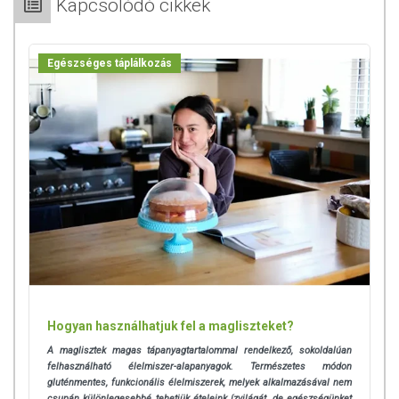
Kapcsolódó cikkek
Egészséges táplálkozás
Hogyan használhatjuk fel a magliszteket?
A maglisztek magas tápanyagtartalommal rendelkező, sokoldalúan
felhasználható élelmiszer-alapanyagok. Természetes módon
gluténmentes, funkcionális élelmiszerek, melyek alkalmazásával nem
csupán különlegesebbé tehetjük ételeink ízvilágát, de egészségünket