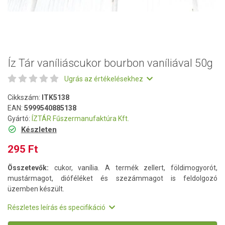
Íz Tár vaníliáscukor bourbon vaníliával 50g
Ugrás az értékelésekhez
Cikkszám:
ITK5138
EAN:
5999540885138
Gyártó:
ÍZTÁR Fűszermanufaktúra Kft.
Készleten
295 Ft
Összetevők:
cukor, vanília. A termék zellert, földimogyorót,
mustármagot, dióféléket és szezámmagot is feldolgozó
üzemben készült.
Részletes leírás és specifikáció