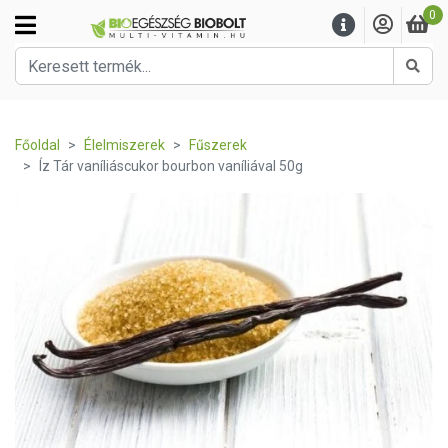
0
Kere
Főoldal
Élelmiszerek
Fűszerek
Íz Tár vaníliáscukor bourbon vaníliával 50g