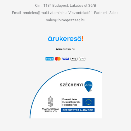
Cím: 1184 Budapest, Lakatos út 36/B
Email: rendeles@multi-vitamin.hu, Viszonteladói - Partneri - Sales:
sales@bioegeszseg.hu
Árukereső.hu