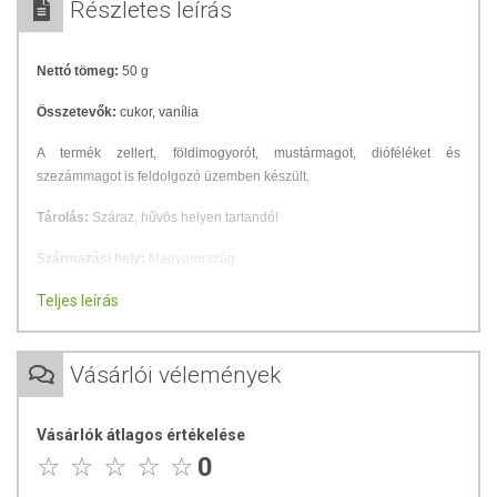
Részletes leírás
Nettó tömeg:
50 g
Összetevők:
cukor, vanília
A termék zellert, földimogyorót, mustármagot, dióféléket és
szezámmagot is feldolgozó üzemben készült.
Tárolás:
Száraz, hűvös helyen tartandó!
Származási hely:
Magyarország
Csomagolja és forgalmazza: ÍZTÁR-Fűszermanufaktúra Kft.
Teljes leírás
Vásárlói vélemények
Vásárlók átlagos értékelése
0