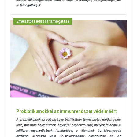
is támogathatjuk.
Emésztőrendszer támogatása
Probiotikumokkal az immunrendszer védelméért
A probiotikumok az egészséges bélflórában természetes módon jelen
lévő, hasznos baktériumok. Egysejtű organizmusok, melyek feladata a
bélflóra egyensúlyának fenntartása, a vitaminok és tápanyagok
bélfalon keresztül való felszívódásának elősegítése és az