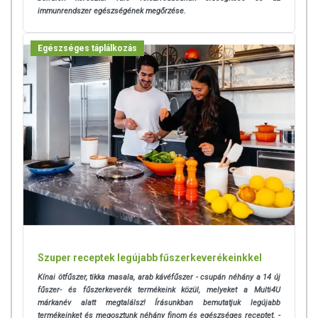
immunrendszer egészségének megőrzése.
Egészséges táplálkozás
Szuper receptek legújabb fűszerkeverékeinkkel
Kínai ötfűszer, tikka masala, arab kávéfűszer - csupán néhány a 14 új
fűszer- és fűszerkeverék termékeink közül, melyeket a Multi4U
márkanév alatt megtalálsz! Írásunkban bemutatjuk legújabb
termékeinket és megosztunk néhány finom és egészséges receptet. -