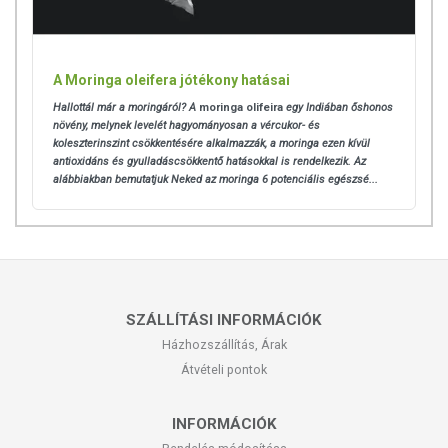
A Moringa oleifera jótékony hatásai
Hallottál már a moringáról? A
moringa olifeira
egy Indiában őshonos
növény, melynek levelét hagyományosan a vércukor- és
koleszterinszint csökkentésére alkalmazzák, a moringa ezen kívül
antioxidáns és gyulladáscsökkentő hatásokkal is rendelkezik. Az
alábbiakban bemutatjuk Neked az moringa 6 potenciális egészsé...
SZÁLLÍTÁSI INFORMÁCIÓK
Házhozszállítás, Árak
Átvételi pontok
INFORMÁCIÓK