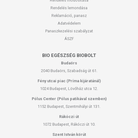
Rendelés módosítása
Rendelés lemondása
Reklamáció, panasz
Adatvédelem
Panaszkezelési szabályzat
ÁSZF
BIO EGÉSZSÉG BIOBOLT
Budaörs
2040 Budaörs, Szabadság út 61.
Fény utcai piac (Príma kijáratánál)
1024 Budapest, Lövőház utca 12.
Pólus Center (Pólus patikával szemben)
1152 Budapest, Szentmihályi út 131.
Rákóczi út
1072 Budapest, Rákóczi út 10.
Szent István körút