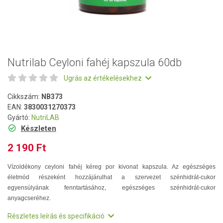
Nutrilab Ceyloni fahéj kapszula 60db
Ugrás az értékelésekhez
Cikkszám:
NB373
EAN:
3830031270373
Gyártó:
NutriLAB
Készleten
2 190 Ft
Vízoldékony ceyloni fahéj kéreg por kivonat kapszula. Az egészséges
életmód részeként hozzájárulhat a szervezet szénhidrát-cukor
egyensúlyának fenntartásához, egészséges szénhidrát-cukor
anyagcseréhez.
Részletes leírás és specifikáció