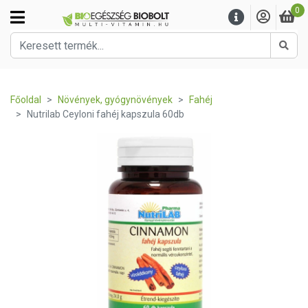
0
Kere
Főoldal
Növények, gyógynövények
Fahéj
Nutrilab Ceyloni fahéj kapszula 60db