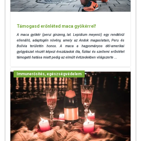
Támogasd erőnléted maca gyökérrel!
A maca gyökér (perui ginzeng, lat. Lepidium meyenii) egy rendkívül
ellenálló, adaptogén növény, amely az Andok magaslatain, Peru és
Bolívia területén honos. A maca a hagyományos dél-amerikai
gyógyászat részét képezi évszázadok óta, fizikai és szellemi erőnlétet
támogató hatása miatt pedig az elmúlt évtizedekben világszerte ...
Immunerősítés, egészségvédelem