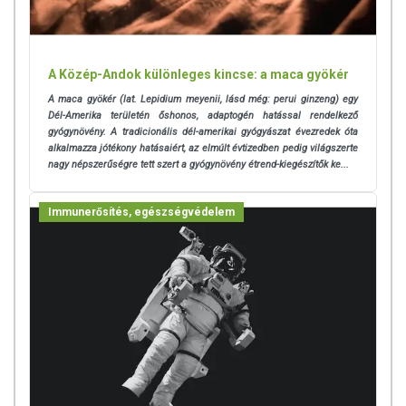
A Közép-Andok különleges kincse: a maca gyökér
A maca gyökér (lat. Lepidium meyenii, lásd még: perui ginzeng) egy
Dél-Amerika területén őshonos, adaptogén hatással rendelkező
gyógynövény. A tradicionális dél-amerikai gyógyászat évezredek óta
alkalmazza jótékony hatásaiért, az elmúlt évtizedben pedig világszerte
nagy népszerűségre tett szert a gyógynövény étrend-kiegészítők ke...
Immunerősítés, egészségvédelem