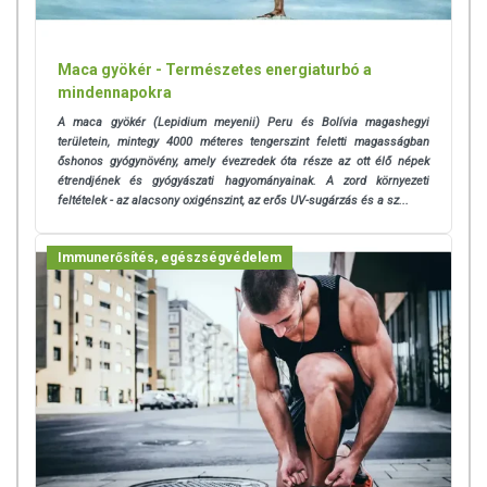
készítményeknek betegséget megelőző vagy gyógyító hatást
tulajdonítani.
Maca gyökér - Természetes energiaturbó a
A termék nem helyettesíti a kiegyensúlyozott, vegyes étrendet és az
mindennapokra
egészséges életmódot! A termék nem gyógyít betegségeket! A termék
A maca gyökér (Lepidium meyenii) Peru és Bolívia magashegyi
nem az orvosi kezelés helyettesítésére alkalmas! Betegség esetén
területein, mintegy 4000 méteres tengerszint feletti magasságban
használatát beszélje meg kezelőorvosával. Az ajánlott napi
őshonos gyógynövény, amely évezredek óta része az ott élő népek
fogyasztási mennyiséget ne lépje túl! Ne szedje a készítményt, ha az
étrendjének és gyógyászati hagyományainak. A zord környezeti
összetevők bármelyikére érzékeny vagy allergiás! Kisgyermektől
feltételek - az alacsony oxigénszint, az erős UV-sugárzás és a sz...
elzárva tartandó!
Immunerősítés, egészségvédelem