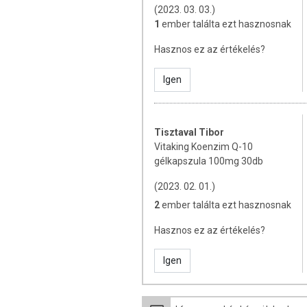
(2023. 03. 03.)
Napi ajánlott mennyiség
: 1 gélkap
1
ember találta ezt hasznosnak
ÖSSZETEVŐK
Hasznos ez az értékelés?
Napraforgó olaj, zselatin kapszulah
Igen
anyag: méhviasz, emulgálószer, leci
TOVÁBBI TUDNIVALÓK
Tisztaval Tibor
Tárolás:
Száraz, hűvös helyen tart
Vitaking Koenzim Q-10
gélkapszula 100mg 30db
Minőségét megőrzi:
a csomagoláso
(2023. 02. 01.)
Forgalmazó:
Vitaking Kft.
2
ember találta ezt hasznosnak
Az étrend-kiegészítők az érvényben l
Hasznos ez az értékelés?
minősülnek, amelyek a hagyományos é
tartalmaznak tápanyagokat. Bár az ét
Igen
rendelkezhetnek, amely egyénenként e
során nem engedélyezett a készítmé
tulajdonítani.