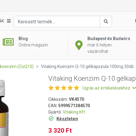
apszula 100mg 30db
ÁK
Keresés
Blog
Budapest és Budaörs
Online magazin
már 6 helyen
vásárolhat
 koenzim (CoQ10)
Vitaking Koenzim Q-10 gélkapszula 100mg 30db
Vitaking Koenzim Q-10 gélka
Ugrás az értékelésekhez
Cikkszám:
VK4570
EAN:
5999571384570
Gyártó:
Vitaking Kft.
Készleten
3 320 Ft