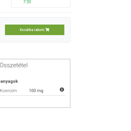
7:30
Kosárba rakom
Összetétel
óanyagok
 Koenzim
100 mg