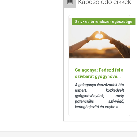
Kapcsolódó cikkek
A termék nem helyettesíti a kiegyens
termék nem gyógyít betegségeket! A t
Betegség esetén használatát beszélje
Szív- és érrendszer egészsége
mennyiséget ne lépje túl! Ne szedje 
allergiás! Kisgyermektől elzárva tart
Galagonya: Fedezd fel a
szívbarát gyógynövé...
A galagonya évszázadok óta
ismert, közkedvelt
gyógynövényünk, mely
potenciális szívvédő,
keringésjavító és enyhe s...