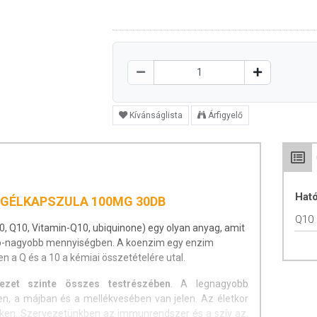
Kívánságlista
Árfigyelő
Hat
 GÉLKAPSZULA 100MG 30DB
Q10
 Q10, Vitamin-Q10, ubiquinone) egy olyan anyag, amit
ebb-nagyobb mennyiségben. A koenzim egy enzim
a Q és a 10 a kémiai összetételére utal.
ezet szinte összes testrészében
. A legnagyobb
n, a májban és a mellékvesében van jelen. Az életkor
kken. Szervezetünkben az immunrendszer és a szív az,