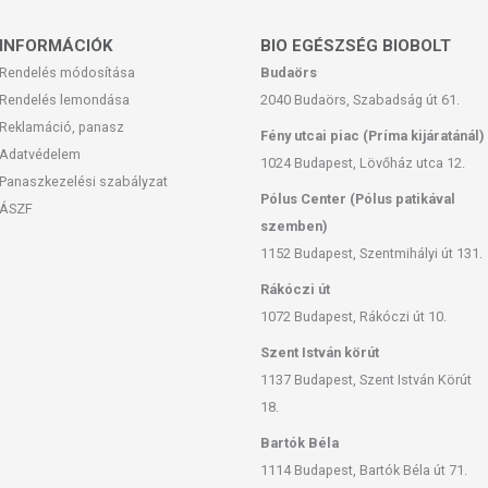
INFORMÁCIÓK
BIO EGÉSZSÉG BIOBOLT
Rendelés módosítása
Budaörs
Rendelés lemondása
2040 Budaörs, Szabadság út 61.
Reklamáció, panasz
Fény utcai piac (Príma kijáratánál)
Adatvédelem
1024 Budapest, Lövőház utca 12.
Panaszkezelési szabályzat
Pólus Center (Pólus patikával
ÁSZF
szemben)
1152 Budapest, Szentmihályi út 131.
Rákóczi út
1072 Budapest, Rákóczi út 10.
Szent István körút
1137 Budapest, Szent István Körút
18.
Bartók Béla
1114 Budapest, Bartók Béla út 71.