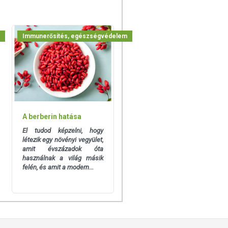
Immunerősítés, egészségvédelem
A berberin hatása
El tudod képzelni, hogy
létezik egy növényi vegyület,
amit évszázadok óta
használnak a világ másik
felén, és amit a modern...