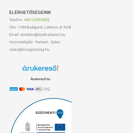
ELÉRHETŐSÉGEINK
Telefon:
+36-1-255-0555
Cím: 1184 Budapest, Lakatos út 36/B
Email: rendeles@multi-vitamin.hu,
Viszonteladói - Partneri - Sales:
sales@bioegeszseg.hu
Árukereső.hu