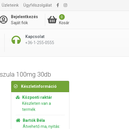
Üzleteink
Ügyfélszolgálat
3 320 Ft
Kosárba rakom
Bejelentkezés
0
Kosár
Saját fiók
Kapcsolat
+36-1-255-0555
pszula 100mg 30db
Készletinformáció
Központi raktár
Készleten van a
termék
Bartók Béla
Átvehető ma, nyitás: