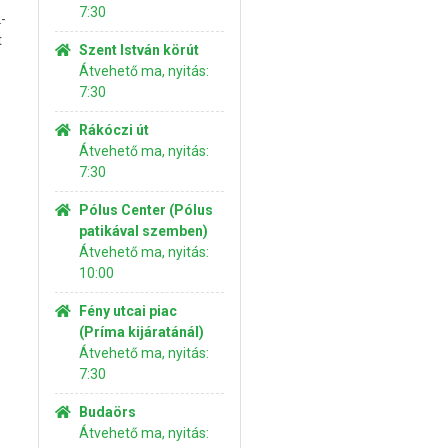
7:30
-
t
Szent István körút
Átvehető ma, nyitás:
7:30
Rákóczi út
Átvehető ma, nyitás:
7:30
Pólus Center (Pólus
patikával szemben)
Átvehető ma, nyitás:
10:00
Fény utcai piac
(Príma kijáratánál)
Átvehető ma, nyitás:
7:30
Budaörs
Átvehető ma, nyitás: