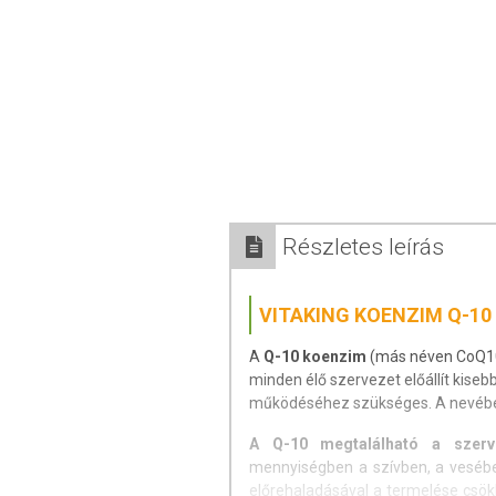
Részletes leírás
VITAKING KOENZIM Q-10
A
Q-10 koenzim
(más néven CoQ10,
minden élő szervezet előállít kis
működéséhez szükséges. A nevében 
A Q-10 megtalálható a szerv
mennyiségben a szívben, a vesébe
előrehaladásával a termelése csö