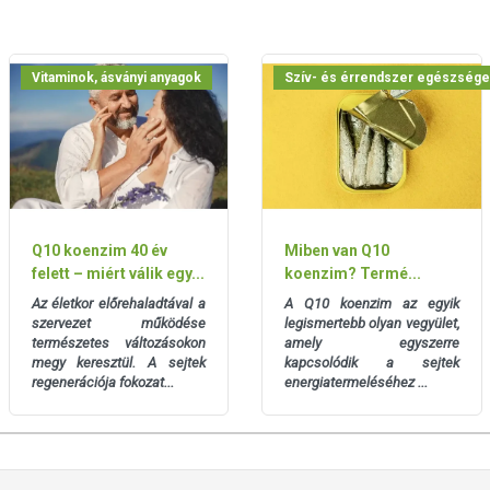
úlyozott, vegyes étrendet és az egészséges életmódot! A
ermék nem az orvosi kezelés helyettesítésére alkalmas!
 meg kezelőorvosával. Az ajánlott napi fogyasztási
Vitaminok, ásványi anyagok
Szív- és érrendszer egészsége
a készítményt, ha az összetevők bármelyikére érzékeny vagy
andó!
Q10 koenzim 40 év
Miben van Q10
felett – miért válik egy...
koenzim? Termé...
Az életkor előrehaladtával a
A Q10 koenzim az egyik
szervezet működése
legismertebb olyan vegyület,
természetes változásokon
amely egyszerre
megy keresztül. A sejtek
kapcsolódik a sejtek
regenerációja fokozat...
energiatermeléséhez ...