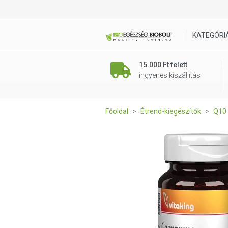
Vitaking Koenzim Q-10 gélk
KATEGÓRI
15.000 Ft felett
ingyenes kiszállítás
Főoldal
Étrend-kiegészítők
Q10