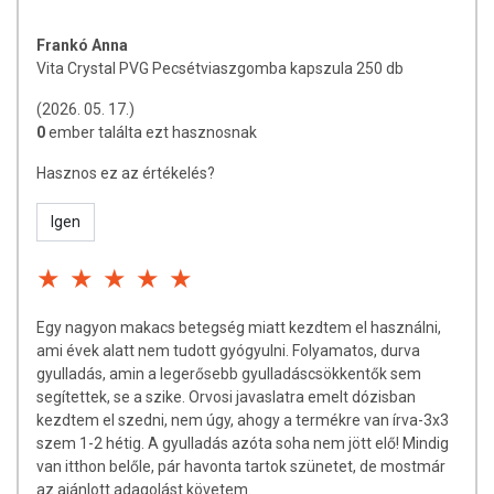
szárítmány), Kendermag őrlemény, Ganoderma Lucidum őrlemény,
Zselatin, C-vitamin (aszkorbinsav).
Frankó Anna
Vita Crystal PVG Pecsétviaszgomba kapszula 250 db
A kapszula borítása: színezék (titán-dioxid), zselatin.
(2026. 05. 17.)
A kapszula széthúzható és a benne lévő tartalom anélkül is
0
ember találta ezt hasznosnak
elfogyasztható.
Hasznos ez az értékelés?
Hatóanyagok 1 kapszulában:
L-Arginin: 4,4 mg
Igen
L-Glutamin: 6,2 mg
L-Asparagin: 3,66 mg
Poliszacharidok: 30 mg
C-Vitamin: 30 mg
Egy nagyon makacs betegség miatt kezdtem el használni,
Össz. Polifenol: 8,3 mg
ami évek alatt nem tudott gyógyulni. Folyamatos, durva
Ebből flavonoidok: 5,83 mg
gyulladás, amin a legerősebb gyulladáscsökkentők sem
Rezveratrol: 0,004 mg
segítettek, se a szike. Orvosi javaslatra emelt dózisban
kezdtem el szedni, nem úgy, ahogy a termékre van írva-3x3
FELHASZNÁLÁSI JAVASLAT
szem 1-2 hétig. A gyulladás azóta soha nem jött elő! Mindig
van itthon belőle, pár havonta tartok szünetet, de mostmár
1 kapszula/nap, valamint igény és szükség szerint max. 2
az ajánlott adagolást követem.
kapszula/nap.