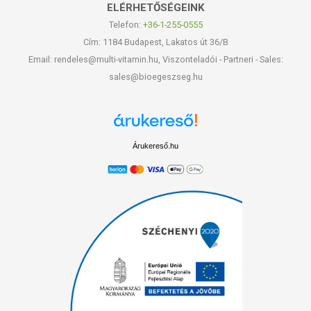
ELÉRHETŐSÉGEINK
Telefon:
+36-1-255-0555
Cím: 1184 Budapest, Lakatos út 36/B
Email: rendeles@multi-vitamin.hu, Viszonteladói - Partneri - Sales:
sales@bioegeszseg.hu
Árukereső.hu