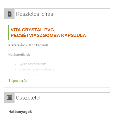
Részletes leírás
VITA CRYSTAL PVG
PECSÉTVIASZGOMBA KAPSZULA
Kiszerelés:
250 db kapszula
Hatásterületei:
Gyulladáscsökkentő
Koleszterinszint csökkentő
Antioxidáns hatású
Májvédő
Teljes leírás
Vércukorszint csökkentő
Légzéskönnyítő
Nyugtató
Összetétel
Fájdalomcsillapító (izület)
Álmatlanság
Hatóanyagok
Krónikus hepatitisz