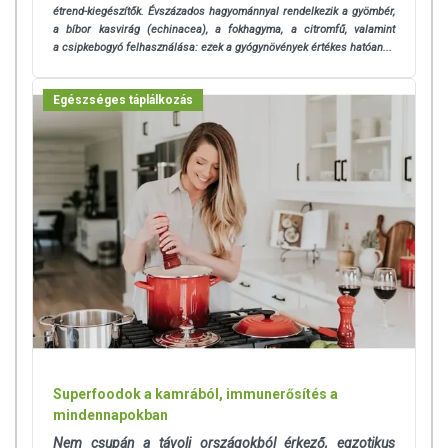
étrend-kiegészítők. Évszázados hagyománnyal rendelkezik a gyömbér,
a bíbor kasvirág (echinacea), a fokhagyma, a citromfű, valamint
a csipkebogyó felhasználása: ezek a gyógynövények értékes hatóan...
Egészséges táplálkozás
Superfoodok a kamrából, immunerősítés a
mindennapokban
Nem csupán a távoli országokból érkező, egzotikus