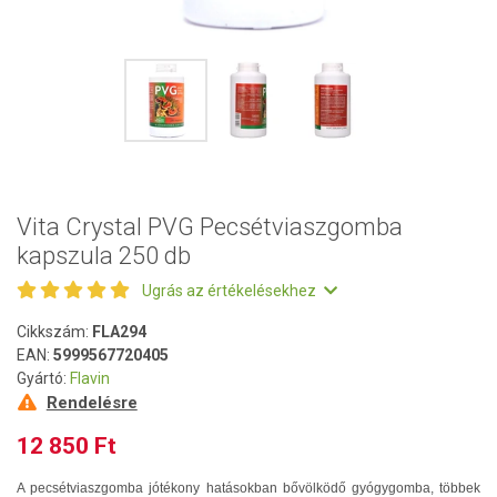
Vita Crystal PVG Pecsétviaszgomba
kapszula 250 db
Ugrás az értékelésekhez
Cikkszám:
FLA294
EAN:
5999567720405
Gyártó:
Flavin
Rendelésre
12 850 Ft
A pecsétviaszgomba jótékony hatásokban bővölködő gyógygomba, többek