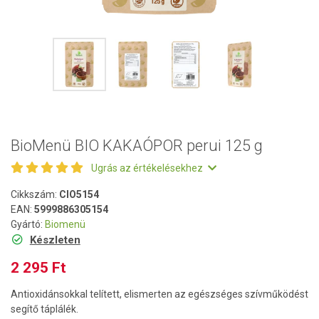
BioMenü BIO KAKAÓPOR perui 125 g
Ugrás az értékelésekhez
Cikkszám:
CIO5154
EAN:
5999886305154
Gyártó:
Biomenü
Készleten
2 295 Ft
Antioxidánsokkal telített, elismerten az egészséges szívműködést
segítő táplálék.