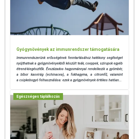
Gyógynövények az immunrendszer támogatására
Immunrendszerünk erősségének fenntartásához hatékony segítséget
nyújthatnak a gyógynövényekből készült teák, cseppek, szirupok egyéb
étrend-kiegészítők. Évszázados hagyománnyal rendelkezik a gyömbér,
a bíbor kasvirág (echinacea), a fokhagyma, a citromfű, valamint
a csipkebogyó felhasználása: ezek a gyógynövények értékes hatóan...
Egészséges táplálkozás