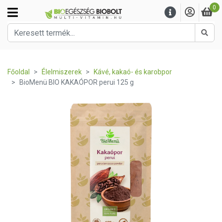
0
Kere
Főoldal
Élelmiszerek
Kávé, kakaó- és karobpor
BioMenü BIO KAKAÓPOR perui 125 g