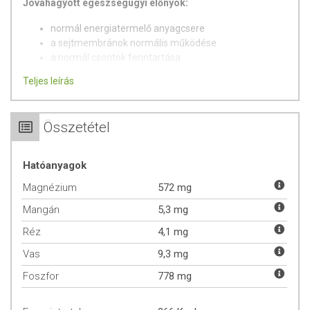
Jóváhagyott egészségügyi előnyök:
normál energiatermelő anyagcsere
a sejtmembránok normális működése
a normál csontok fenntartása
a normál fogak karbantartása
Teljes leírás
a gyermekek csontok normális növekedése és
fejlődése
normál haj pigmentáció
Összetétel
normális vas szállítás a testben
normális izomműködés
normál fehérje szintézis
Hatóanyagok
normál pszichológiai funkció
Magnézium
572 mg
az immunrendszer normális működése
normális kognitív funkció
Mangán
5,3 mg
a fáradtság és a fáradékonyság csökkentése
Réz
4,1 mg
a sejtosztódás folyamata
a gyermekek normális kognitív fejlődése
Vas
9,3 mg
a normál kötőszövetek fenntartása
Foszfor
az idegrendszer normális működése
778 mg
elektrolit egyensúly
a bőr normál pigmentációja