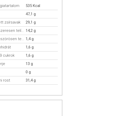
giatartalom
535 Kcal
47,1 g
ett zsírsavak
29,1 g
egyszeresen telítetlen zsírsavak
14,2 g
többszörösen telítetlen zsírsavak
1,4 g
hidrát
1,6 g
l cukrok
1,6 g
rje
13 g
0 g
mi rost
31,4 g