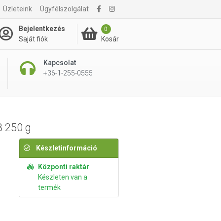
Üzleteink
Ügyfélszolgálat
6 895 Ft
Kosárba rakom
Bejelentkezés
0
Kosár
Saját fiók
Kapcsolat
+36-1-255-0555
 250 g
Készletinformáció
Központi raktár
Készleten van a
termék