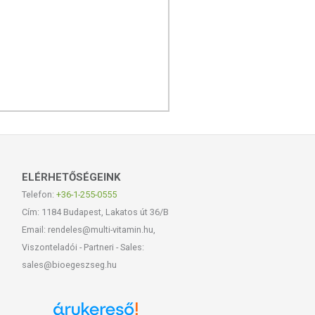
ELÉRHETŐSÉGEINK
Telefon:
+36-1-255-0555
Cím: 1184 Budapest, Lakatos út 36/B
Email: rendeles@multi-vitamin.hu,
Viszonteladói - Partneri - Sales:
sales@bioegeszseg.hu