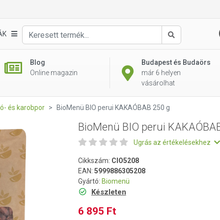
 250 g
ÁK
Keresés
Blog
Budapest és Budaörs
Online magazin
már 6 helyen
vásárolhat
ó- és karobpor
BioMenü BIO perui KAKAÓBAB 250 g
BioMenü BIO perui KAKAÓBAB
Ugrás az értékelésekhez
Cikkszám:
CIO5208
EAN:
5999886305208
Gyártó:
Biomenü
Készleten
6 895 Ft