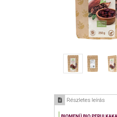
Részletes leírás
BIOMENÜ BIO PERUI KA