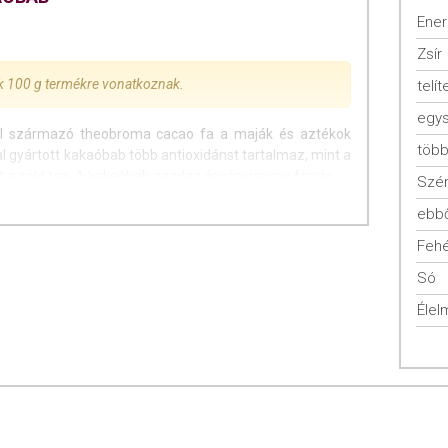
Ener
Zsír
ok 100 g termékre vonatkoznak.
telít
ról származó theobroma cacao fa a maják és aztékok
tal gyártott kakaóbab több antioxidánst tartalmaz, mint a
t a zöld tea. A kakaóbab gazdag ásványianyag forrás.
Szén
ik, kiválogatják a legjobb minőségűeket és a kezdeti
ebbő
 fermentálják. Miután a szárított babot tiszta vízben
Fehé
 magját kivágják, összezúzzák. Ezeket őrlik kakaó
árd részből kivonják, a maradékot szárítják és finom
Só
bb zsírt és több rostot tartalmaz, mint a bab. A gyártási
Élel
k jelentős részét, adalékanyagok nélkül.
en alkalmazható, számtalan élelmiszer, ital és édesség