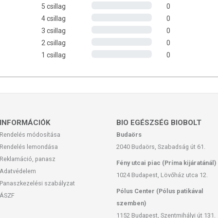
ramm, egy csomag Bio Perui Kakaóbab 16-25 adagot
5 csillag
0
4 csillag
0
3 csillag
0
2 csillag
0
ztítás és válogatás → pörkölés → rostálás → őrlés →
1 csillag
0
 → préselés → törés → porítás és szűrés → csomagolás
, criollo variety)
INFORMÁCIÓK
BIO EGÉSZSÉG BIOBOLT
Rendelés módosítása
Budaörs
 fényvédett helyen.
Rendelés lemondása
2040 Budaörs, Szabadság út 61.
Reklamáció, panasz
láson feltüntetett időpontot.
Fény utcai piac (Príma kijáratánál)
Adatvédelem
1024 Budapest, Lövőház utca 12.
Kft.
Panaszkezelési szabályzat
Pólus Center (Pólus patikával
ÁSZF
szemben)
1152 Budapest, Szentmihályi út 131.