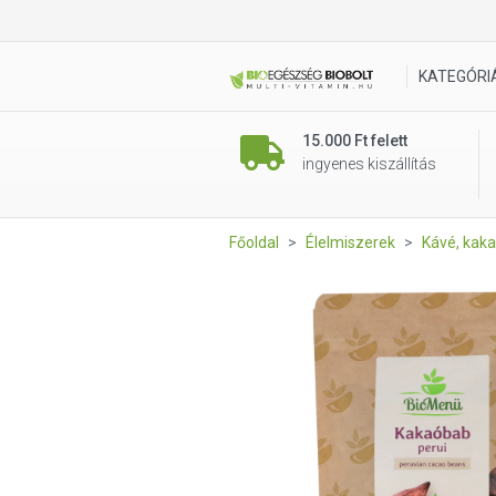
BioMenü BIO perui KAKAÓBAB
KATEGÓRI
15.000 Ft felett
ingyenes kiszállítás
Főoldal
Élelmiszerek
Kávé, kaka