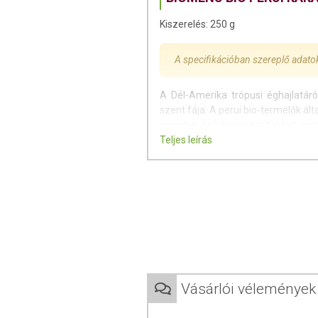
Kiszerelés: 250 g
A specifikációban szereplő adat
A Dél-Amerika trópusi éghajlatá
szent fája. A perui bio-termelők ál
vörösbor és háromszor többet, min
Teljes leírás
A nyers babhüvelyeket kézzel szed
keserűségük csökkentése érdekében
megtisztítják, meghámozzák és a
pasztává. A paszta zsírját a szil
kakaóporrá őrlik. A kakaópor kevese
folyamat megőrzi a bab tápértékéne
A kakaópor rendkívül széles körb
legfontosabb alapanyaga.
Vásárlói vélemények
FELHASZNÁLÁS