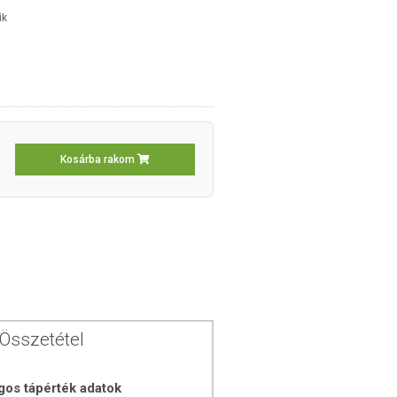
ik
Kosárba rakom
Összetétel
gos tápérték adatok