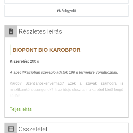
Árfigyelő
Részletes leírás
BIOPONT BIO KAROBPOR
Kiszerelés:
200 g
A specifikációban szereplő adatok 100 g termékre vonatkoznak.
Karob? Szentjánoskenyérmag? Ezek a szavak számodra is
misztikumként csengenek? Itt az ideje eloszlatni a karobot körül lengő
ködöt!
A karobpor a szentjánoskenyérfa terméséből készül, színében és
Teljes leírás
illatában a kakaóra hasonlító, kissé édeskés ízű, élelmi rostokban
gazdag alapanyag. Antioxidáns hatású, gazdag vitaminokban (A és B
vitamin), kalciumban és ásványi anyagokban. Zsírtartalma
Összetétel
alacsonyabb, szénhidrát tartalma magasabb a kakaóporénál. Koffein-,