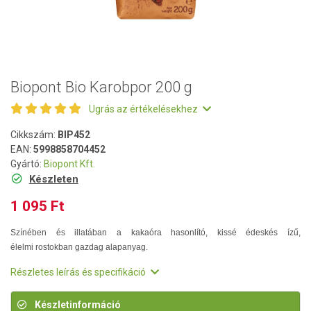
Biopont Bio Karobpor 200 g
Ugrás az értékelésekhez
Cikkszám:
BIP452
EAN:
5998858704452
Gyártó:
Biopont Kft.
Készleten
1 095 Ft
Színében és illatában a kakaóra hasonlító, kissé édeskés ízű,
élelmi rostokban gazdag alapanyag.
Részletes leírás és specifikáció
Készletinformáció