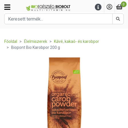
0
Kere
Főoldal
Élelmiszerek
Kávé, kakaó- és karobpor
Biopont Bio Karobpor 200 g