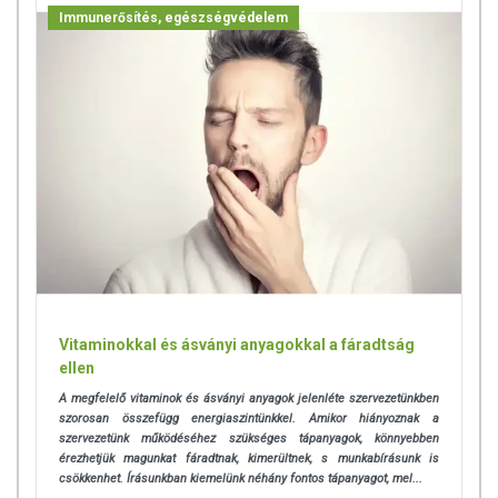
Immunerősítés, egészségvédelem
Vitaminokkal és ásványi anyagokkal a fáradtság
ellen
A megfelelő vitaminok és ásványi anyagok jelenléte szervezetünkben
szorosan összefügg energiaszintünkkel. Amikor hiányoznak a
szervezetünk működéséhez szükséges tápanyagok, könnyebben
érezhetjük magunkat fáradtnak, kimerültnek, s munkabírásunk is
csökkenhet. Írásunkban kiemelünk néhány fontos tápanyagot, mel...