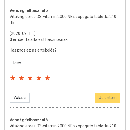
készítményeknek betegséget megelőző vagy gyógyító hatást
Vendég felhasználó
tulajdonítani.
Vitaking epres D3-vitamin 2000 NE szopogató tabletta 210
A termék nem helyettesíti a kiegyensúlyozott, vegyes étrendet és az
db
egészséges életmódot! A termék nem gyógyít betegségeket! A termék
(2020. 09. 11.)
nem az orvosi kezelés helyettesítésére alkalmas! Betegség esetén
0
ember találta ezt hasznosnak
használatát beszélje meg kezelőorvosával. Az ajánlott napi
fogyasztási mennyiséget ne lépje túl! Ne szedje a készítményt, ha az
Hasznos ez az értékelés?
összetevők bármelyikére érzékeny vagy allergiás! Kisgyermektől
elzárva tartandó!
Igen
Válasz
Jelentem
Vendég felhasználó
Vitaking epres D3-vitamin 2000 NE szopogató tabletta 210