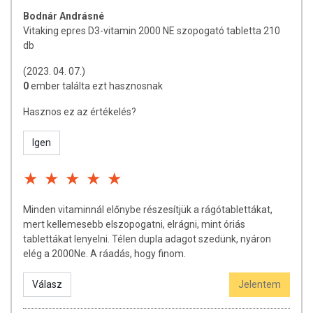
Bodnár Andrásné
Minőségét megőrzi:
Lásd a csomagoláson feltüntetett időpontot.
Vitaking epres D3-vitamin 2000 NE szopogató tabletta 210
db
Tárolás:
Száraz, hűvös helyen, gyermekek elől elzárva tartandó!
(2023. 04. 07.)
Forgalmazza:
Vitaking Kft.
0
ember találta ezt hasznosnak
Hasznos ez az értékelés?
Az oldalunkon lévő adatokat folyamatosan frissítjük, törekszünk arra,
hogy naprakészek legyenek. Szeretnénk felhívni azonban a figyelmet,
hogy ennek ellenére a webshopon szereplő adatok (beleértve a
Igen
termékfotókat, tápérték-, összetétel-, és allergén információkat is) csak
tájékoztató jellegűek, a tényleges értékek eltérhetnek az élelmiszerek
természetéből adódóan. A friss, aktuális információkat a termékek
csomagolásán találják meg.
Minden vitaminnál előnybe részesítjük a rágótablettákat,
mert kellemesebb elszopogatni, elrágni, mint óriás
Az étrend-kiegészítők az érvényben levő európai uniós szabályozás
tablettákat lenyelni. Télen dupla adagot szedünk, nyáron
szerint élelmiszereknek minősülnek, amelyek a hagyományos étrend
elég a 2000Ne. A ráadás, hogy finom.
kiegészítését szolgálják, és koncentrált formában tartalmaznak
tápanyagokat. Bár az étrend-kiegészítők kedvező élettani hatással
Válasz
Jelentem
rendelkezhetnek, amely egyénenként eltérő lehet, jelölésük,
megjelenítésük, és reklámozásuk során nem engedélyezett a