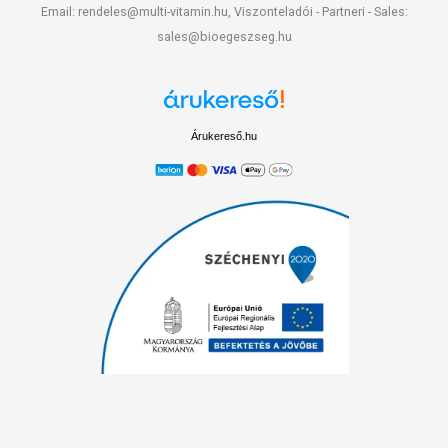
Email: rendeles@multi-vitamin.hu, Viszonteladói - Partneri - Sales:
sales@bioegeszseg.hu
Árukereső.hu