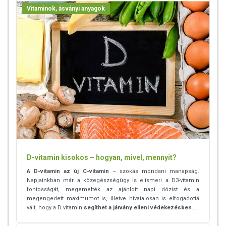
Vitaminok, ásványi anyagok
D-vitamin kisokos – hogyan, mivel, mennyit?
A D-vitamin az új C-vitamin
– szokás mondani manapság.
Napjainkban már a közegészségügy is elismeri a D3-vitamin
fontosságát, megemelték az ajánlott napi dózist és a
megengedett maximumot is, illetve hivatalosan is elfogadottá
vált, hogy a D vitamin
segíthet a járvány elleni védekezésben
...