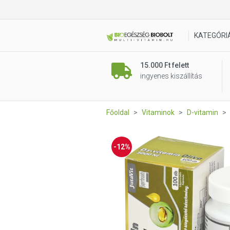
JutaVit D3-vitamin 3000 NE O
KATEGÓRI
15.000 Ft felett
ingyenes kiszállítás
Főoldal
Vitaminok
D-vitamin
-12%