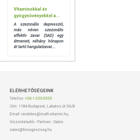
Vitaminokkal és
gyógynövényekkel a...
A szezonális depresszió,
más néven szezonális
affektív zavar (SAD) egy
átmeneti, néhány hónapon
át tartó hangulatzavar....
ELÉRHETŐSÉGEINK
Telefon:
+36-1-255-0555
Cím: 1184 Budapest, Lakatos út 36/B
Email: rendeles@multi-vitamin.hu,
Viszonteladói - Partneri - Sales:
sales@bioegeszseg.hu