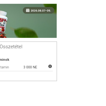
Összetétel
aminok
itamin
3 000 NE