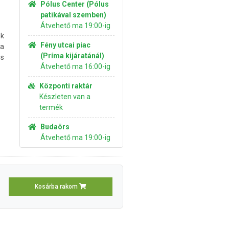
Pólus Center (Pólus
patikával szemben)
Átvehető ma 19:00-ig
k
Fény utcai piac
 a
(Príma kijáratánál)
és
Átvehető ma 16:00-ig
Központi raktár
Készleten van a
termék
Budaörs
Átvehető ma 19:00-ig
Kosárba rakom