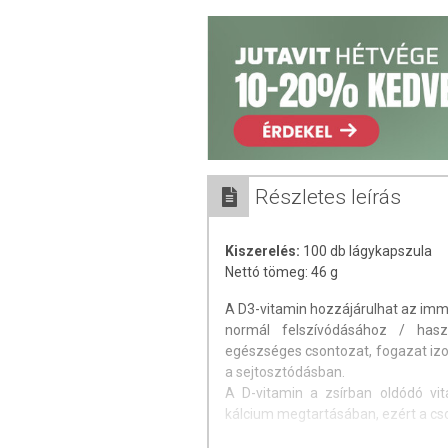
Részletes leírás
Kiszerelés:
100 db lágykapszula
Nettó tömeg: 46 g
A D3-vitamin hozzájárulhat az im
normál felszívódásához / hasz
egészséges csontozat, fogazat izo
a sejtosztódásban.
A D-vitamin a zsírban oldódó vi
kálcium megtartásában, ezért a cso