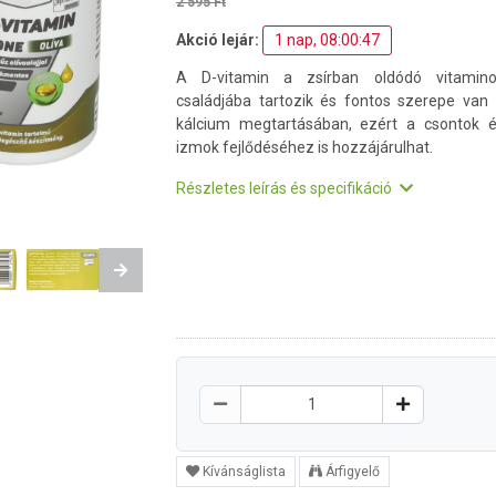
2 595 Ft
Akció lejár:
1 nap, 08:00:46
A D-vitamin a zsírban oldódó vitamino
családjába tartozik és fontos szerepe van
kálcium megtartásában, ezért a csontok 
izmok fejlődéséhez is hozzájárulhat.
Részletes leírás és specifikáció
Next
Kívánságlista
Árfigyelő