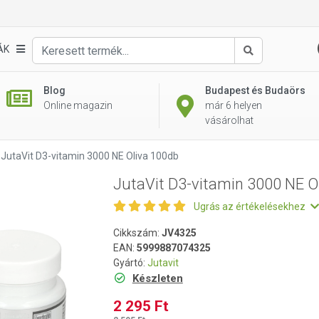
liva 100db
ÁK
Keresés
Blog
Budapest és Budaörs
Online magazin
már 6 helyen
vásárolhat
JutaVit D3-vitamin 3000 NE Oliva 100db
JutaVit D3-vitamin 3000 NE O
Ugrás az értékelésekhez
Cikkszám:
JV4325
EAN:
5999887074325
Gyártó:
Jutavit
Készleten
2 295 Ft