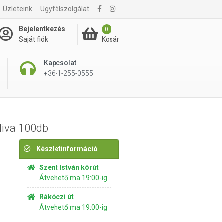
2 295 Ft
Üzleteink
Ügyfélszolgálat
Kosárba rakom
2 595 Ft
Bejelentkezés
0
Kosár
Saját fiók
Kapcsolat
+36-1-255-0555
liva 100db
Készletinformáció
Szent István körút
Átvehető ma 19:00-ig
Rákóczi út
Átvehető ma 19:00-ig