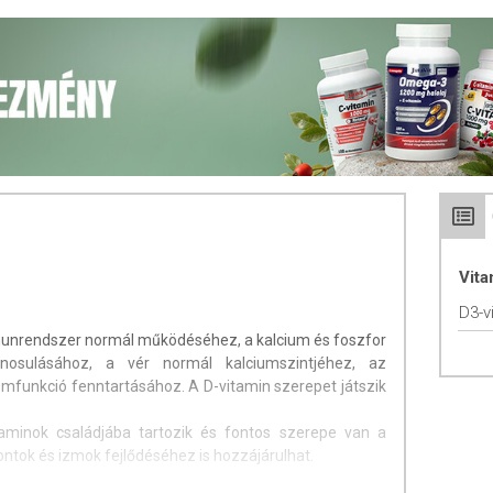
Vit
D3-v
munrendszer normál működéséhez, a kalcium és foszfor
nosulásához, a vér normál kalciumszintjéhez, az
mfunkció fenntartásához. A D-vitamin szerepet játszik
taminok családjába tartozik és fontos szerepe van a
ntok és izmok fejlődéséhez is hozzájárulhat.