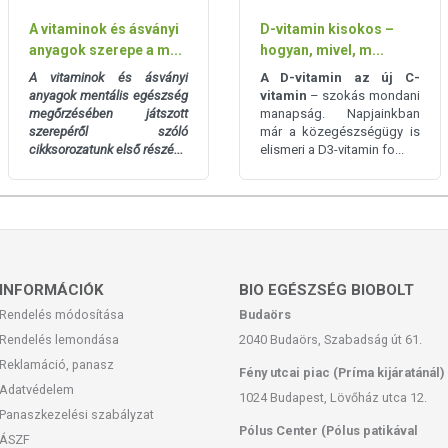
A vitaminok és ásványi
D-vitamin kisokos –
anyagok szerepe a m...
hogyan, mivel, m...
A vitaminok és ásványi
A D-vitamin az új C-
anyagok mentális egészség
vitamin
– szokás mondani
megőrzésében játszott
manapság. Napjainkban
szerepéről szóló
már a közegészségügy is
cikksorozatunk első részé...
elismeri a D3-vitamin fo...
INFORMÁCIÓK
BIO EGÉSZSÉG BIOBOLT
Rendelés módosítása
Budaörs
Rendelés lemondása
2040 Budaörs, Szabadság út 61.
Reklamáció, panasz
Fény utcai piac (Príma kijáratánál)
Adatvédelem
1024 Budapest, Lövőház utca 12.
Panaszkezelési szabályzat
Pólus Center (Pólus patikával
ÁSZF