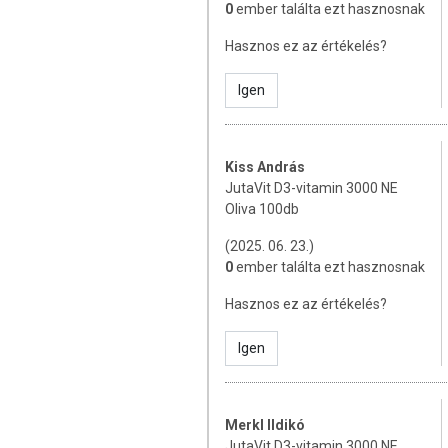
0
ember találta ezt hasznosnak
A termék nem helyettesíti a ki
Hasznos ez az értékelés?
életmódot! A termék nem gyógy
helyettesítésére alkalmas! Betegs
Igen
ajánlott napi fogyasztási menny
összetevők bármelyikére érzékeny v
Kiss András
JutaVit D3-vitamin 3000 NE
Oliva 100db
(2025. 06. 23.)
0
ember találta ezt hasznosnak
Hasznos ez az értékelés?
Igen
Merkl Ildikó
JutaVit D3-vitamin 3000 NE