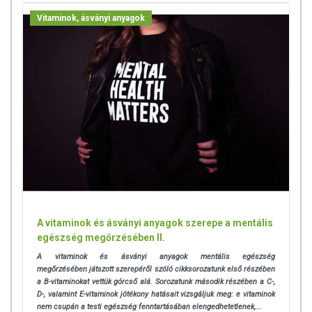
Vitaminok, ásványi anyagok
A vitaminok és ásványi anyagok szerepe a mentális
egészség megőrzésében II.
A vitaminok és ásványi anyagok mentális egészség
megőrzésében játszott szerepéről szóló cikksorozatunk első részében
a B-vitaminokat vettük górcső alá. Sorozatunk második részében a C-,
D-, valamint E-vitaminok jótékony hatásait vizsgáljuk meg: e vitaminok
nem csupán a testi egészség fenntartásában elengedhetetlenek,...