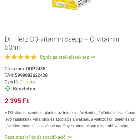
Dr. Herz D3-vitamin csepp + C-vitamin
50ml
Ugrás az értékelésekhez
Cikkszám:
ODP2438
EAN:
5999883622438
Gyártó:
Dr. Herz
Készleten
2 395 Ft
A D3-vitamin szedése ajánlott az intenzív növekedés, fejlődés időszakában
lévő fiataloknak, várandós és szoptatós anyáknak, a változó kor idején és azt
követően, valamint a kevésbé napfényes hónapokban mindenki számára.
Részletes leírás és specifikáció