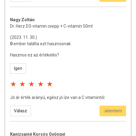
Nagy Zoltán
Dr. Herz D3-vitamin csepp + C-vitamin 50ml
(2023. 11. 30.)
0
ember találta ezt hasznosnak
Hasznos ez az értékelés?
Igen
Jó ár érték arányú, egész jó íze van a C vitamintól.
Válasz
Jelentem
Kanizsainé Korsós Gyöngyi