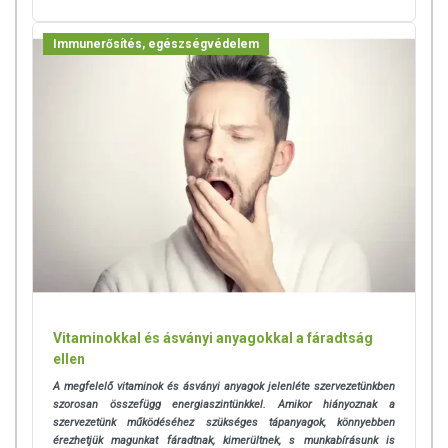
Immunerősítés, egészségvédelem
Vitaminokkal és ásványi anyagokkal a fáradtság
ellen
A megfelelő vitaminok és ásványi anyagok jelenléte szervezetünkben
szorosan összefügg energiaszintünkkel. Amikor hiányoznak a
szervezetünk működéséhez szükséges tápanyagok, könnyebben
érezhetjük magunkat fáradtnak, kimerültnek, s munkabírásunk is