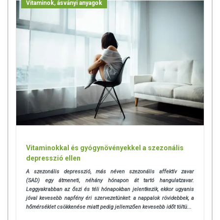
Vitaminok, ásványi anyagok
Vitaminokkal és gyógynövényekkel a szezonális
depresszió ellen
A szezonális depresszió, más néven szezonális affektív zavar
(SAD) egy átmeneti, néhány hónapon át tartó hangulatzavar.
Leggyakrabban az őszi és téli hónapokban jelentkezik, ekkor ugyanis
jóval kevesebb napfény éri szervezetünket: a nappalok rövidebbek, a
hőmérséklet csökkenése miatt pedig jellemzően kevesebb időt töltü...