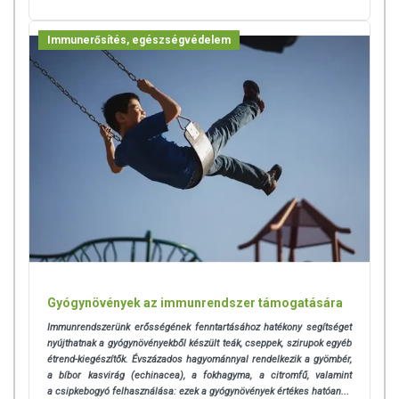
Immunerősítés, egészségvédelem
Gyógynövények az immunrendszer támogatására
Immunrendszerünk erősségének fenntartásához hatékony segítséget
nyújthatnak a gyógynövényekből készült teák, cseppek, szirupok egyéb
étrend-kiegészítők. Évszázados hagyománnyal rendelkezik a gyömbér,
a bíbor kasvirág (echinacea), a fokhagyma, a citromfű, valamint
a csipkebogyó felhasználása: ezek a gyógynövények értékes hatóan...