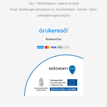
Cím: 1184 Budapest, Lakatos út 36/B
Email: rendeles@multi-vitamin.hu, Viszonteladói - Partneri - Sales:
sales@bioegeszseg.hu
Árukereső.hu