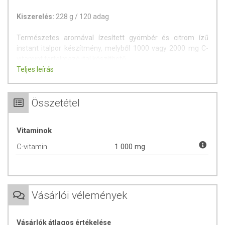
Kiszerelés:
228 g / 120 adag
Természetes aromával ízesített gyömbér és citrom ízű
instant italpor készítmény, melyből 1000 vagy 2000 mg C-
vitamint tartalmazó ital készíthető.
Teljes leírás
Fogyasztását ajánljuk mindazoknak, akik a vízzel nyelhető
szilárd tabletták / kapszulák helyet ital formájában
szeretnének jelentős mennyiségű, adagonként 1000 mg C-
Összetétel
vitamint fogyasztani. Különösen ajánlott azok számára, akik
nyelési nehézségekkel küzdenek (pl. idős korban lévők).
Vitaminok
A C-vitamin hozzájárul az immunrendszer normál
C-vitamin
1 000 mg
működéséhez, az energiatermelő anyagcsere-
folyamatokhoz, a fáradtság és kifáradás csökkentéséhez.
Intenzív testmozgás alatt vagy azt követően hozzájárul az
immunrendszer normál működéséhez.
Vásárlói vélemények
Fogyasztása javasolt:
Vásárlók átlagos értékelése
fokozott C-vitamin szükséglet idején pl. a hideg téli