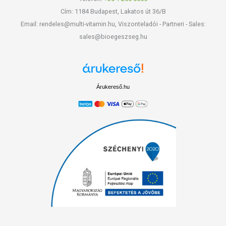
Cím: 1184 Budapest, Lakatos út 36/B
Email: rendeles@multi-vitamin.hu, Viszonteladói - Partneri - Sales:
sales@bioegeszseg.hu
Árukereső.hu