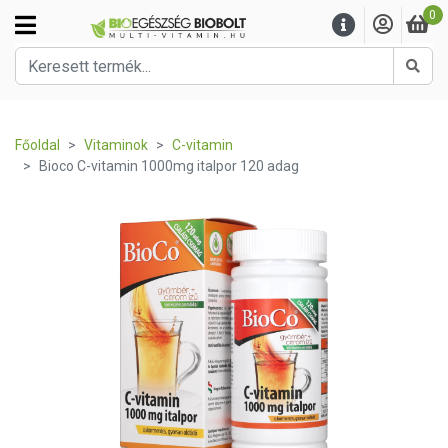
0
Kere
Főoldal
Vitaminok
C-vitamin
Bioco C-vitamin 1000mg italpor 120 adag