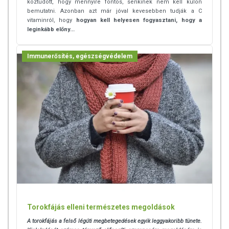
köztudott, hogy mennyire fontos, senkinek nem kell külön
bemutatni. Azonban azt már jóval kevesebben tudják a C
vitaminról, hogy
hogyan kell helyesen fogyasztani, hogy a
leginkább előny...
Immunerősítés, egészségvédelem
Torokfájás elleni természetes megoldások
A torokfájás
a felső légúti megbetegedések egyik leggyakoribb tünete.