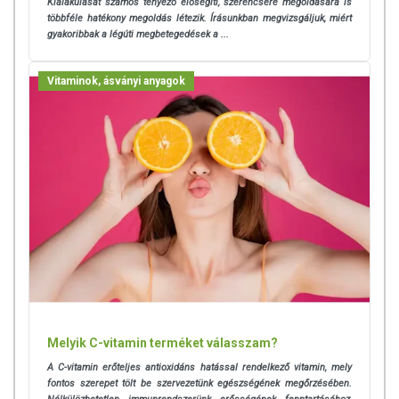
Kialakulását számos tényező elősegíti, szerencsére megoldására is
többféle hatékony megoldás létezik. Írásunkban megvizsgáljuk, miért
gyakoribbak a légúti megbetegedések a ...
Vitaminok, ásványi anyagok
Melyik C-vitamin terméket válasszam?
A C-vitamin erőteljes antioxidáns hatással rendelkező vitamin, mely
fontos szerepet tölt be szervezetünk egészségének megőrzésében.