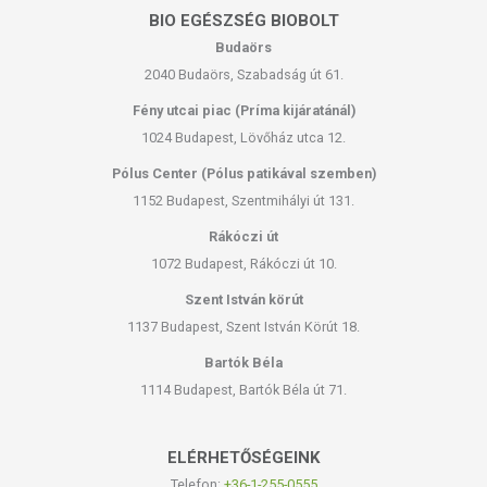
BIO EGÉSZSÉG BIOBOLT
Budaörs
2040 Budaörs, Szabadság út 61.
Fény utcai piac (Príma kijáratánál)
1024 Budapest, Lövőház utca 12.
Pólus Center (Pólus patikával szemben)
1152 Budapest, Szentmihályi út 131.
Rákóczi út
1072 Budapest, Rákóczi út 10.
Szent István körút
1137 Budapest, Szent István Körút 18.
Bartók Béla
1114 Budapest, Bartók Béla út 71.
ELÉRHETŐSÉGEINK
Telefon:
+36-1-255-0555