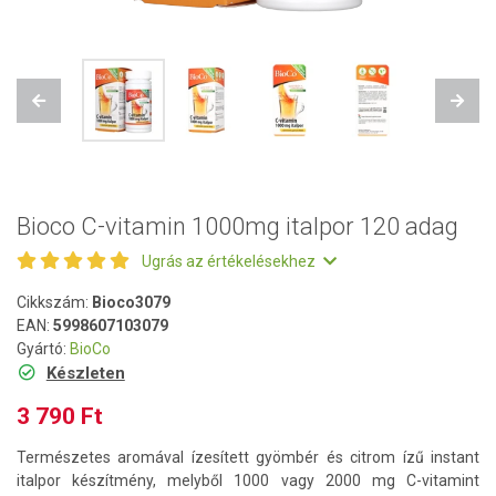
Previous
Next
Bioco C-vitamin 1000mg italpor 120 adag
Ugrás az értékelésekhez
Cikkszám:
Bioco3079
EAN:
5998607103079
Gyártó:
BioCo
Készleten
3 790 Ft
Természetes aromával ízesített gyömbér és citrom ízű instant
italpor készítmény, melyből 1000 vagy 2000 mg C-vitamint