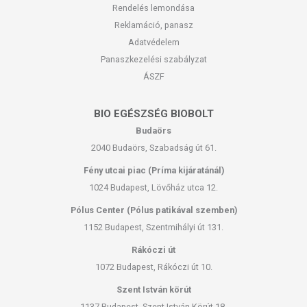
Rendelés lemondása
Reklamáció, panasz
Adatvédelem
Panaszkezelési szabályzat
ÁSZF
BIO EGÉSZSÉG BIOBOLT
Budaörs
2040 Budaörs, Szabadság út 61.
Fény utcai piac (Príma kijáratánál)
1024 Budapest, Lövőház utca 12.
Pólus Center (Pólus patikával szemben)
1152 Budapest, Szentmihályi út 131.
Rákóczi út
1072 Budapest, Rákóczi út 10.
Szent István körút
1137 Budapest, Szent István Körút 18.