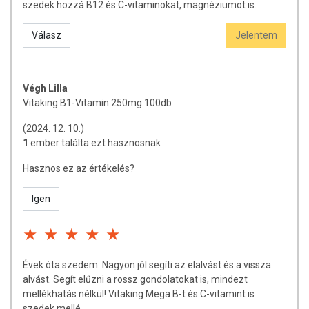
Minőségét megőrzi:
Lásd a csomagoláson feltüntetett
szedek hozzá B12 és C-vitaminokat, magnéziumot is.
időpontot.
Válasz
Jelentem
Tárolás:
Száraz, hűvös helyen, gyermekek elől elzárva
tartandó!
Forgalmazza:
Vitaking Kft.
Végh Lilla
Vitaking B1-Vitamin 250mg 100db
Az étrend-kiegészítők az érvényben levő európai uniós
(2024. 12. 10.)
szabályozás szerint élelmiszereknek minősülnek, amelyek a
1
ember találta ezt hasznosnak
hagyományos étrend kiegészítését szolgálják, és koncentrált
formában tartalmaznak tápanyagokat. Bár az étrend-
Hasznos ez az értékelés?
kiegészítők kedvező élettani hatással rendelkezhetnek, amely
egyénenként eltérő lehet, jelölésük, megjelenítésük,
Igen
és reklámozásuk során nem engedélyezett a készítményeknek
betegséget megelőző vagy gyógyító hatást tulajdonítani.
A termék nem helyettesíti a kiegyensúlyozott, vegyes étrendet és
az egészséges életmódot! A termék nem gyógyít betegségeket!
Évek óta szedem. Nagyon jól segíti az elalvást és a vissza
A termék nem az orvosi kezelés helyettesítésére
alvást. Segít elűzni a rossz gondolatokat is, mindezt
alkalmas! Betegség esetén használatát beszélje meg
mellékhatás nélkül! Vitaking Mega B-t és C-vitamint is
kezelőorvosával. Az ajánlott napi fogyasztási mennyiséget ne
szedek mellé.