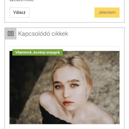
lépje túl! Ne szedje a készítményt, ha az összetevők
bármelyikére érzékeny vagy allergiás! Kisgyermektől elzárva
Válasz
Jelentem
tartandó!
Kapcsolódó cikkek
Vitaminok, ásványi anyagok