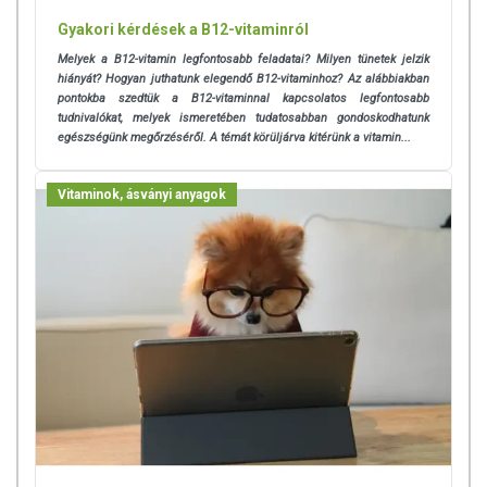
Gyakori kérdések a B12-vitaminról
Melyek a B12-vitamin legfontosabb feladatai? Milyen tünetek jelzik
hiányát? Hogyan juthatunk elegendő B12-vitaminhoz? Az alábbiakban
pontokba szedtük a B12-vitaminnal kapcsolatos legfontosabb
tudnivalókat, melyek
ismeretében tudatosabban gondoskodhatunk
egészségünk megőrzéséről. A témát körüljárva kitérünk a vitamin...
Vitaminok, ásványi anyagok