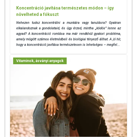
Koncentráció javítása természetes módon – így
növelheted a fókuszt
Nehezen tudsz koncentrálni a munkára vagy tanulásra? Gyakran
elkalandoznak a gondolataid, és úgy érzed, mintha „ködös” lenne az
agyad? A koncentráció romlása ma már rendkívül gyakori probléma,
amely mögött számos életmódbeli és biológiai tényező állhat.
A jó hír,
hogy a koncentráció javítása természetesen is lehetséges – megfel...
Vitaminok, ásványi anyagok