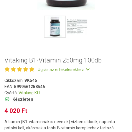
Vitaking B1-Vitamin 250mg 100db
Ugrás az értékelésekhez
Cikkszám:
VK546
EAN:
5999561258546
Gyártó:
Vitaking Kft.
Készleten
4 020 Ft
A tiamin (B1-vitaminnak is nevezik) vízben oldódik, naponta
pótolni kell, akárcsak a többi B-vitamin komplexhez tartozó