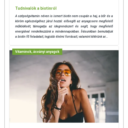
Tudnivalók a biotinról
A szépségvitamin néven is ismert biotin nem csupán a haj, a bőr és a
köröm egészségéhez járul hozzá: elősegíti az anyagcsere megfelelő
működését, támogatja az idegrendszert és segít, hogy megfelelő
energiával rendelkezzünk a mindennapokban. Írásunkban bemutatjuk
a biotin fő feladatait, legjobb élelmi forrásait, valamint kitérünk ar...
Vitaminok, ásványi anyagok