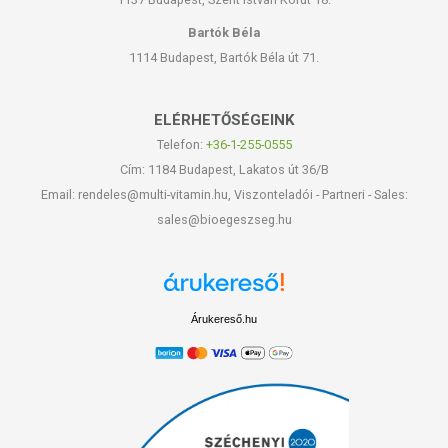
Bartók Béla
1114 Budapest, Bartók Béla út 71.
ELÉRHETŐSÉGEINK
Telefon:
+36-1-255-0555
Cím: 1184 Budapest, Lakatos út 36/B
Email: rendeles@multi-vitamin.hu, Viszonteladói - Partneri - Sales:
sales@bioegeszseg.hu
Árukereső.hu