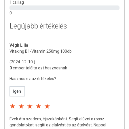
Folyamatos szedése esetén C-vitamin hiányt okozhat, tehát
1 csillag
célszerű azzal együtt arányosan alkalmazni. A B1-vitamin
0
legjobb hasznosulásáért érdemes odafigyelni a B-vitamin többi
típusának bevitelére is!
Legújabb értékelés
Napi ajánlott mennyiség:
1 tabletta bevétele étkezés
közben
Végh Lilla
ÖSSZETEVŐK
Vitaking B1-Vitamin 250mg 100db
Tiamin-mononitrát, csomósodást gátló anyagok:
(2024. 12. 10.)
mikrokristályos cellulóz, szilícium-dioxid, zsírsavak
0
ember találta ezt hasznosnak
magnézium sói, térfogatnövelő szer: vízmentes dikalcium-
foszfát, emulgeálószerek: térhálós nátrium-karboxi-metil-
Hasznos ez az értékelés?
cellulóz, hidroxi-propil-metil-cellulóz, fényezőanyag: polivinil
alkohol, habzást gátló: zsírsavak.
Igen
1 tabletta elfogyasztásával a felnőttek számára előírt napi
beviteli referenciaérték 22.770%-át bevihetjük.
Évek óta szedem, éjszakánként. Segít elűzni a rossz
TOVÁBBI TUDNIVALÓK
gondolatokat, segíti az elalvást és az átalvást. Nappal