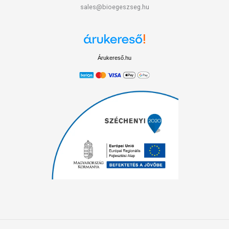
sales@bioegeszseg.hu
Árukereső.hu