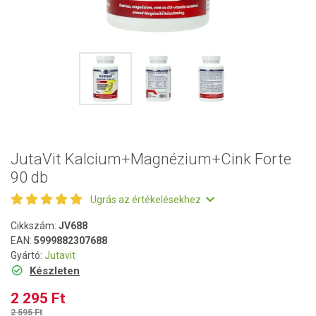
JutaVit Kalcium+Magnézium+Cink Forte
90 db
Ugrás az értékelésekhez
Cikkszám:
JV688
EAN:
5999882307688
Gyártó:
Jutavit
Készleten
2 295 Ft
2 595 Ft