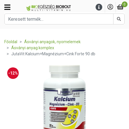
0
Kere
Főoldal
Ásványi anyagok, nyomelemek
Ásványi anyag komplex
JutaVit Kalcium+Magnézium+Cink Forte 90 db
-12%