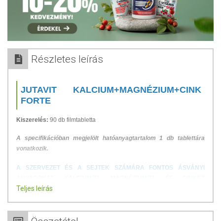
Részletes leírás
JUTAVIT KALCIUM+MAGNÉZIUM+CINK
FORTE
Kiszerelés:
90 db filmtabletta
A specifikációban megjelölt hatóanyagtartalom 1 db tablettára
vonatkozik.
A SZERVEZET ÉS A SEJTEK SZÁMÁRA FONTOS ÁSVÁNYI
ANYAGOKAT, KALCIUMOT, MAGNÉZIUMOT, ÉS CINKET
Teljes leírás
TARTALMAZÓ ÉTREND-KIEGÉSZÍTŐ.
A KALCIUM fontos az egészséges csontok és fogak fejlődéséhez, a
MAGNÉZIUM segíti az izmok és az idegrendszer optimális működését,