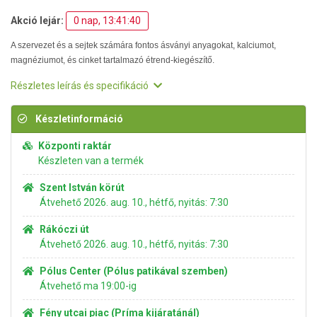
Akció lejár:
0 nap, 13:41:39
A szervezet és a sejtek számára fontos ásványi anyagokat, kalciumot,
magnéziumot, és cinket tartalmazó étrend-kiegészítő.
Részletes leírás és specifikáció
Készletinformáció
Központi raktár
Készleten van a termék
Szent István körút
Átvehető 2026. aug. 10., hétfő, nyitás: 7:30
Rákóczi út
Átvehető 2026. aug. 10., hétfő, nyitás: 7:30
Pólus Center (Pólus patikával szemben)
Átvehető ma 19:00-ig
Fény utcai piac (Príma kijáratánál)