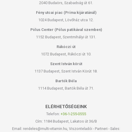
2040 Budaörs, Szabadság út 61.
Fény utcai piac (Príma kijáratánál)
1024 Budapest, Lövőház utca 12.
Pólus Center (Pólus patikával szemben)
1152 Budapest, Szentmihályi út 131.
Rákóczi út
1072 Budapest, Rákóczi út 10.
Szent István körút
1137 Budapest, Szent István Körút 18.
Bartók Béla
1114 Budapest, Bartók Béla út 71.
ELÉRHETŐSÉGEINK
Telefon:
+36-1-255-0555
Cím: 1184 Budapest, Lakatos út 36/B
Email: rendeles@multi-vitamin.hu, Viszonteladói - Partneri - Sales: