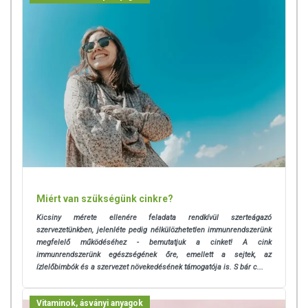
Miért van szükségünk cinkre?
Kicsiny mérete ellenére feladata rendkívül szerteágazó
szervezetünkben, jelenléte pedig nélkülözhetetlen immunrendszerünk
megfelelő működéséhez - bemutatjuk a cinket! A cink
immunrendszerünk egészségének őre, emellett a sejtek, az
ízlelőbimbók és a szervezet növekedésének támogatója is. S bár c...
Vitaminok, ásványi anyagok