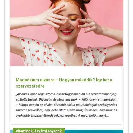
Magnézium alvásra – Hogyan működik? Így hat a
szervezetedre
„Az alvás minősége szoros összefüggésben áll a szervezet tápanyag-
ellátottságával. Bizonyos ásványi anyagok – különösen a magnézium
– hiánya esetén az alvás–ébrenlét ciklus neurobiológiai szabályozása
zavart szenvedhet, ami nehezített elalváshoz, felszínes alváshoz és
gyakoribb éjszakai ébredésekhez vezethet. A megfelelő magné...
Vitaminok, ásványi anyagok