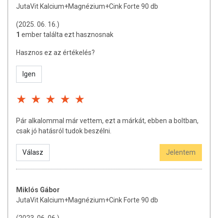
JutaVit Kalcium+Magnézium+Cink Forte 90 db
(2025. 06. 16.)
1
ember találta ezt hasznosnak
Hasznos ez az értékelés?
Igen
Pár alkalommal már vettem, ezt a márkát, ebben a boltban,
csak jó hatásról tudok beszélni.
Válasz
Jelentem
Miklós Gábor
JutaVit Kalcium+Magnézium+Cink Forte 90 db
(2023. 06. 06.)