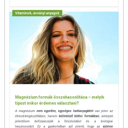
egészséges életmódot! A termék nem gyógyít betegségeket! A termék
nem az orvosi kezelés helyettesítésére alkalmas! Betegség esetén
Vitaminok, ásványi anyagok
használatát beszélje meg kezelőorvosával. Az ajánlott napi
fogyasztási mennyiséget ne lépje túl! Ne szedje a készítményt, ha az
összetevők bármelyikére érzékeny vagy allergiás! Kisgyermektől
elzárva tartandó!
Magnézium formák összehasonlítása – melyik
típust mikor érdemes választani?
A magnézium
nem egyetlen, egységes hatóanyagként
van jelen az
étrend-kiegészítőkben, hanem
különböző kötési formákban
, amelyek
jelentősen befolyásolják a felszívódást és a biológiai
hasznosulást. Ez a gyakorlatban azt jelenti, hogy az
azonos