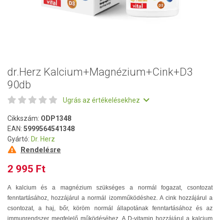
dr.Herz Kalcium+Magnézium+Cink+D3
90db
Ugrás az értékelésekhez
Cikkszám:
ODP1348
EAN:
5999564541348
Gyártó:
Dr. Herz
Rendelésre
2 995 Ft
A kalcium és a magnézium szükséges a normál fogazat, csontozat
fenntartásához, hozzájárul a normál izomműködéshez. A cink hozzájárul a
csontozat, a haj, bőr, köröm normál állapotának fenntartásához és az
immunrendszer megfelelő működéséhez. A D-vitamin hozzájárul a kalcium