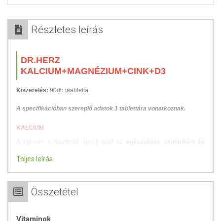
Részletes leírás
DR.HERZ
KALCIUM+MAGNÉZIUM+CINK+D3
Kiszerelés:
90db taabletta
A specifikációban szereplő adatok 1 tablettára vonatkoznak.
KALCIUM
A kalcium a foszforral együtt felel az
egészséges csontokért és
fogakért
és a magnéziummal együtt elengedhetetlen a
szabályos
Teljes leírás
szívműködés
hez és
vérkeringés
hez,
az idegek és az izmok
egészségéhez. A kalcium élettani szerepe a
csontok
keménységének, nyomásszilárdságának fenntartásában
van. A
Összetétel
kalcium segít a szervezetnek a szabályos szívműködésben, a
mélyebb alvás
ban és támogatja az
idegrendszer
t, illetve részt vesz a
vas felszívódás
ában. Hasznos lehet azoknak is, akik túlságosan
Vitaminok