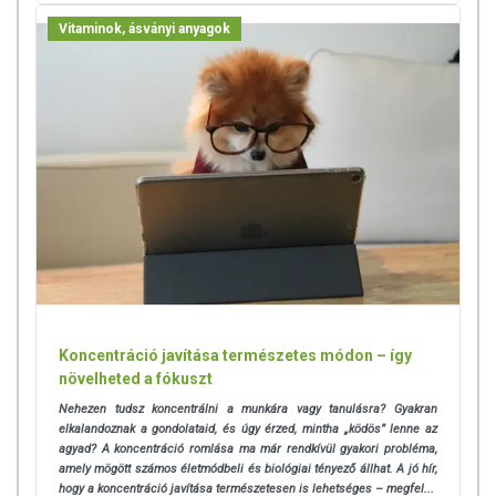
Forgalmazza:
ODP Vital Kft.
Vitaminok, ásványi anyagok
Az oldalunkon lévő adatokat folyamatosan frissítjük, törekszünk arra,
hogy naprakészek legyenek. Szeretnénk felhívni azonban a figyelmet,
hogy ennek ellenére a webshopon szereplő adatok (beleértve a
termékfotókat, tápérték-, összetétel-, és allergén információkat is) csak
tájékoztató jellegűek, a tényleges értékek eltérhetnek az élelmiszerek
természetéből adódóan. A friss, aktuális információkat a termékek
csomagolásán találják meg.
Az étrend-kiegészítők az érvényben levő európai uniós szabályozás
szerint élelmiszereknek minősülnek, amelyek a hagyományos étrend
kiegészítését szolgálják, és koncentrált formában tartalmaznak
tápanyagokat. Bár az étrend-kiegészítők kedvező élettani hatással
Koncentráció javítása természetes módon – így
rendelkezhetnek, amely egyénenként eltérő lehet, jelölésük,
növelheted a fókuszt
megjelenítésük, és reklámozásuk során nem engedélyezett a
Nehezen tudsz koncentrálni a munkára vagy tanulásra? Gyakran
készítményeknek betegséget megelőző vagy gyógyító hatást
elkalandoznak a gondolataid, és úgy érzed, mintha „ködös” lenne az
tulajdonítani.
agyad? A koncentráció romlása ma már rendkívül gyakori probléma,
amely mögött számos életmódbeli és biológiai tényező állhat.
A jó hír,
A termék nem helyettesíti a kiegyensúlyozott, vegyes étrendet és az
hogy a koncentráció javítása természetesen is lehetséges – megfel...