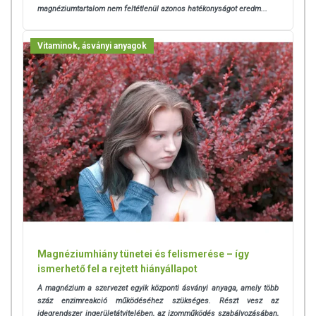
magnéziumtartalom nem feltétlenül azonos hatékonyságot eredm...
Vitaminok, ásványi anyagok
Magnéziumhiány tünetei és felismerése – így
ismerhető fel a rejtett hiányállapot
A magnézium a szervezet egyik központi ásványi anyaga, amely több
száz enzimreakció működéséhez szükséges. Részt vesz az
idegrendszer ingerületátvitelében, az izomműködés szabályozásában,