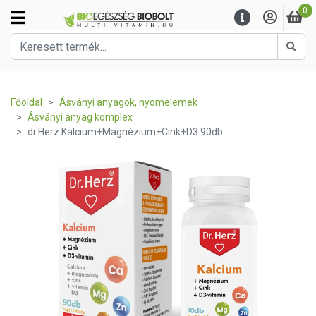
0
Kere
Főoldal
Ásványi anyagok, nyomelemek
Ásványi anyag komplex
dr.Herz Kalcium+Magnézium+Cink+D3 90db