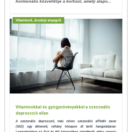
hormonális közvetítője a kortizol, amely alapv...
Vitaminok, ásványi anyagok
Vitaminokkal és gyógynövényekkel a szezonális
depresszió ellen
A szezonális depresszió, más néven szezonális affektív zavar
(SAD) egy átmeneti, néhány hónapon át tartó hangulatzavar.
Leggyakrabban az őszi és téli hónapokban jelentkezik, ekkor ugyanis