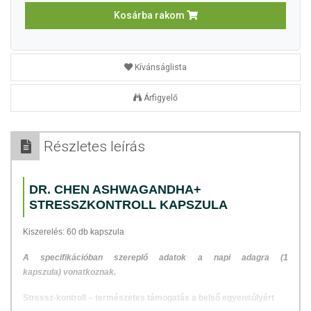
Kosárba rakom
Kívánságlista
Árfigyelő
Részletes leírás
DR. CHEN ASHWAGANDHA+
STRESSZKONTROLL KAPSZULA
Kiszerelés: 60 db kapszula
A specifikációban szereplő adatok a napi adagra (1
kapszula) vonatkoznak.
Stressz-kontroll – természetes támogatás a belső egyensúlyért