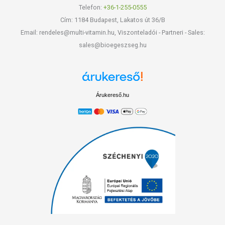
Telefon:
+36-1-255-0555
Cím: 1184 Budapest, Lakatos út 36/B
Email: rendeles@multi-vitamin.hu, Viszonteladói - Partneri - Sales:
sales@bioegeszseg.hu
Árukereső.hu