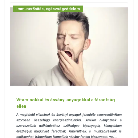
Immunerősítés, egészségvédelem
A termék nem helyettesíti a kiegyensúlyozott, vegyes étrendet és az
egészséges életmódot! A termék nem gyógyít betegségeket! A termék
nem az orvosi kezelés helyettesítésére alkalmas! Betegség esetén
használatát beszélje meg kezelőorvosával. Az ajánlott napi
fogyasztási mennyiséget ne lépje túl! Ne szedje a készítményt, ha az
összetevők bármelyikére érzékeny vagy allergiás! Kisgyermektől
elzárva tartandó!
Az étrend-kiegészítők az érvényben levő európai uniós szabályozás
szerint élelmiszereknek minősülnek, amelyek a hagyományos étrend
kiegészítését szolgálják, és koncentrált formában tartalmaznak
tápanyagokat. Bár az étrend-kiegészítők kedvező élettani hatással
rendelkezhetnek, amely egyénenként eltérő lehet, jelölésük,
megjelenítésük, és reklámozásuk során nem engedélyezett a
Vitaminokkal és ásványi anyagokkal a fáradtság
készítményeknek betegséget megelőző vagy gyógyító hatást
ellen
tulajdonítani.
A megfelelő vitaminok és ásványi anyagok jelenléte szervezetünkben
szorosan összefügg energiaszintünkkel. Amikor hiányoznak a
szervezetünk működéséhez szükséges tápanyagok, könnyebben
érezhetjük magunkat fáradtnak, kimerültnek, s munkabírásunk is
csökkenhet. Írásunkban kiemelünk néhány fontos tápanyagot, mel...