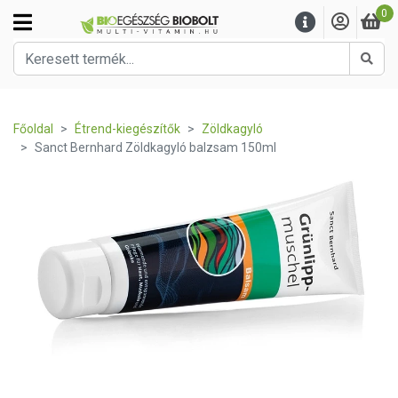
0
Kere
Főoldal
Étrend-kiegészítők
Zöldkagyló
Sanct Bernhard Zöldkagyló balzsam 150ml