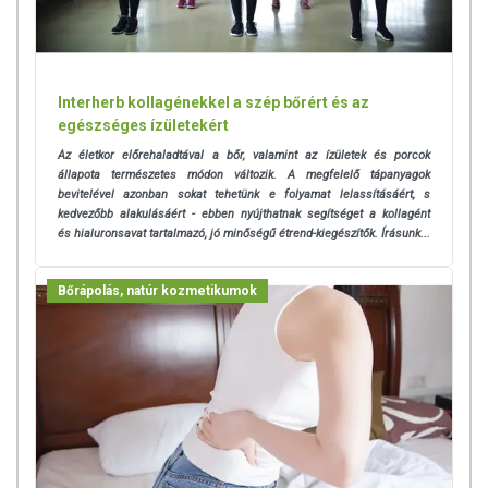
Interherb kollagénekkel a szép bőrért és az
egészséges ízületekért
Az életkor előrehaladtával a bőr, valamint az ízületek és porcok
állapota természetes módon változik. A megfelelő tápanyagok
bevitelével azonban sokat tehetünk e folyamat lelassításáért, s
kedvezőbb alakulásáért - ebben nyújthatnak segítséget a kollagént
és hialuronsavat tartalmazó, jó minőségű étrend-kiegészítők. Írásunk...
Bőrápolás, natúr kozmetikumok