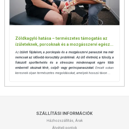
Zöldkagyló hatása – természetes támogatás az
ízületeknek, porcoknak és a mozgásszervi egész...
Az
ízületi fájdalom, a porckopás és a mozgásszervi panaszok
ma már
nemcsak az idősebb korosztály problémái. Az ülő életmód, a túlsúly, a
fokozott sportterhelés és a stresszes mindennapok egyre több
embernél okoznak térd-, csípő- vagy gerincpanaszokat.
Emiatt sokan
keresnek olyan természetes megoldásokat, amelyek hosszú távon ...
SZÁLLÍTÁSI INFORMÁCIÓK
Házhozszállítás, Árak
Átvételi pontok