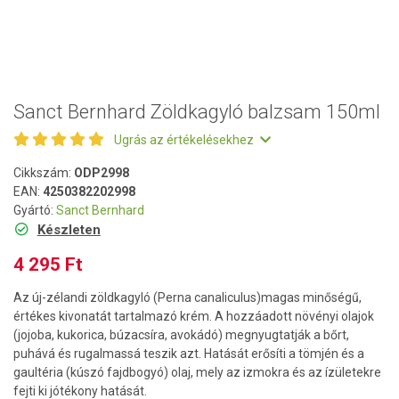
Sanct Bernhard Zöldkagyló balzsam 150ml
Ugrás az értékelésekhez
Cikkszám:
ODP2998
EAN:
4250382202998
Gyártó:
Sanct Bernhard
Készleten
4 295 Ft
Az új-zélandi zöldkagyló (Perna canaliculus)magas minőségű,
értékes kivonatát tartalmazó krém. A hozzáadott növényi olajok
(jojoba, kukorica, búzacsíra, avokádó) megnyugtatják a bőrt,
puhává és rugalmassá teszik azt. Hatását erősíti a tömjén és a
gaultéria (kúszó fajdbogyó) olaj, mely az izmokra és az ízületekre
fejti ki jótékony hatását.