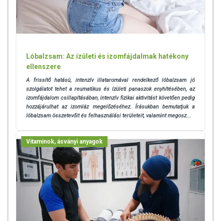
Lóbalzsam: Az ízületi és izomfájdalmak hatékony
ellenszere
A frissítő hatású, intenzív illataromával rendelkező lóbalzsam jó
szolgálatot tehet a reumatikus és ízületi panaszok enyhítésében, az
izomfájdalom csillapításában, intenzív fizikai aktivitást követően pedig
hozzájárulhat az izomláz megelőzéséhez. Írásukban bemutatjuk a
lóbalzsam összetevőit és felhasználási területeit, valamint megosz...
Vitaminok, ásványi anyagok