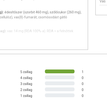
Vas
g):
édesítőszer (szorbit 460 mg), szőlőcukor (260 mg),
cellulóz), vas(II)-fumarát, csomósodást gátló
dag):
vas: 14 mg (RDA 100%-a). RDA = a felnőttek
k 1 tablettára vonatkoznak!
úl! A termék fogyasztása kisgyermekeknek nem javasolt!
-tartalmát vegyék figyelembe! Szorbittartalma miatt
, valamint gyümölcscukor-bontó enzim hiányában
5 csillag
1
 mennyiségű fogyasztása hashajtó hatású. Az étrend-
4 csillag
0
yensúlyozott, vegyes étrendet és az egészséges
3 csillag
0
2 csillag
0
1 csillag
0
 kevés folyadékkal lenyelve.