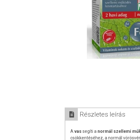
Részletes leírás
A
vas
segíti a
normál szellemi mű
csökkentéséhez, a normál vörösvé