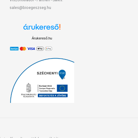
sales@bioegeszseg.hu
Árukereső.hu