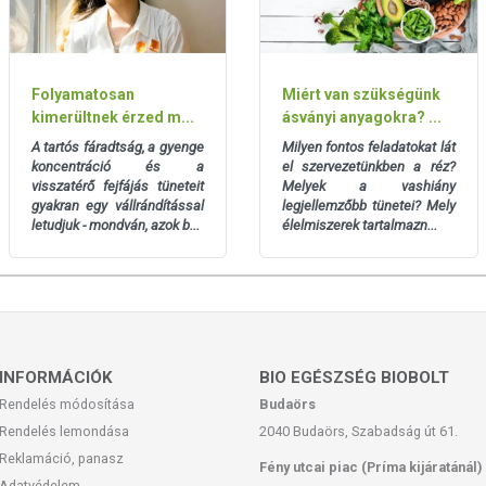
Folyamatosan
Miért van szükségünk
kimerültnek érzed m...
ásványi anyagokra? ...
A tartós fáradtság, a gyenge
Milyen fontos feladatokat lát
koncentráció és a
el szervezetünkben a réz?
visszatérő fejfájás tüneteit
Melyek a vashiány
gyakran egy vállrándítással
legjellemzőbb tünetei? Mely
letudjuk - mondván, azok b...
élelmiszerek tartalmazn...
INFORMÁCIÓK
BIO EGÉSZSÉG BIOBOLT
Rendelés módosítása
Budaörs
Rendelés lemondása
2040 Budaörs, Szabadság út 61.
Reklamáció, panasz
Fény utcai piac (Príma kijáratánál)
Adatvédelem