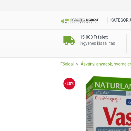
Naturland Vas tabletta 60 db
KATEGÓRI
15.000 Ft felett
ingyenes kiszállítás
Főoldal
Ásványi anyagok, nyomel
-20%