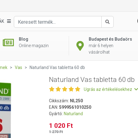
ÁK
Keresés
Blog
Budapest és Budaörs
Online magazin
már 6 helyen
vásárolhat
emek
Vas
Naturland Vas tabletta 60 db
Naturland Vas tabletta 60 db
Ugrás az értékelésekhez
Cikkszám:
NL250
EAN:
5999561010250
Gyártó:
Naturland
1 020 Ft
1 270 Ft