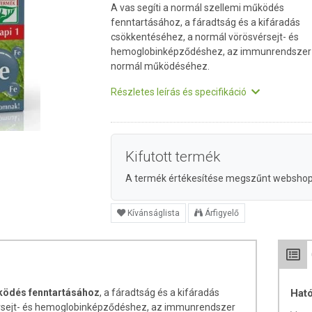
A vas segíti a normál szellemi működés
fenntartásához, a fáradtság és a kifáradás
csökkentéséhez, a normál vörösvérsejt- és
hemoglobinképződéshez, az immunrendszer
normál működéséhez.
Részletes leírás és specifikáció
Kifutott termék
A termék értékesítése megszűnt websho
Kívánságlista
Árfigyelő
ködés fenntartásához
, a fáradtság és a kifáradás
Hat
rsejt- és hemoglobinképződéshez, az immunrendszer