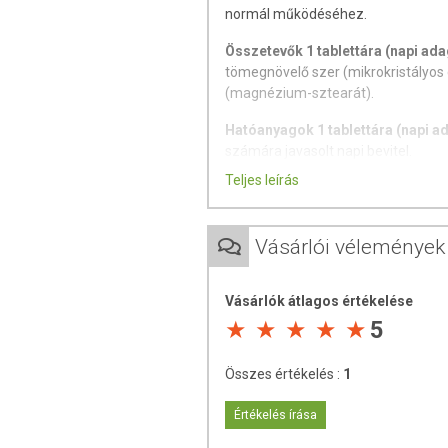
normál működéséhez.
Összetevők 1 tablettára (napi ada
tömegnövelő szer (mikrokristályos 
(magnézium-sztearát).
Hatóanyagok 1 tablettára (napi a
számára javasolt napi bevitel.
Teljes leírás
A specifikációban szereplő adato
Figyelmeztetés:
Vásárlói vélemények
Az ajánlott napi adagot ne lépje t
Cukorbetegek a tabletta szénhidrát
gyümölcscukor-túlérzékenységben
Vásárlók átlagos értékelése
alkalmazása nem ajánlott! Túlzott
5
kiegészítő nem helyettesíti a kieg
életmódot!
Összes értékelés :
1
Felhasználási javaslat:
Naponta 1 tabletta, étkezés közben
Értékelés írása
Minőségét megőrzi: