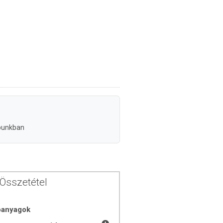
punkban
Összetétel
óanyagok