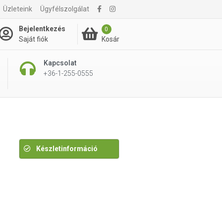
1 020 Ft
Üzleteink
Ügyfélszolgálat
1 270 Ft
Bejelentkezés
0
Kosár
Saját fiók
Kapcsolat
+36-1-255-0555
Készletinformáció