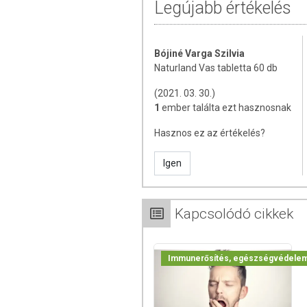
Legújabb értékelés
A dobozon jelzett hónap végéig (na
Tárolás:
Száraz, hűvös helyen tartandó!
Bójiné Varga Szilvia
Naturland Vas tabletta 60 db
A termék nem helyettesíti a kiegyens
termék nem gyógyít betegségeket! A t
(2021. 03. 30.)
Betegség esetén használatát beszélje
1
ember találta ezt hasznosnak
mennyiséget ne lépje túl! Ne szedje 
Hasznos ez az értékelés?
allergiás! Kisgyermektől elzárva tart
Igen
Kapcsolódó cikkek
Immunerősítés, egészségvédele