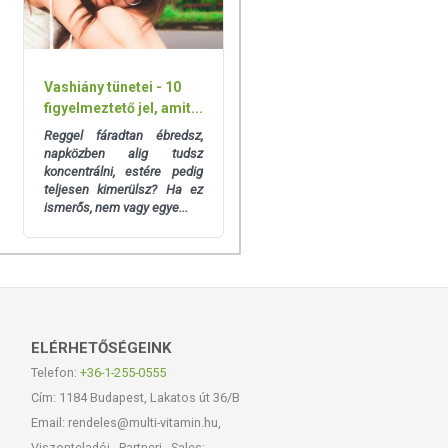
Vashiány tünetei - 10
figyelmeztető jel, amit...
Reggel fáradtan ébredsz,
napközben alig tudsz
koncentrálni, estére pedig
teljesen kimerülsz? Ha ez
ismerős, nem vagy egye...
ELÉRHETŐSÉGEINK
Telefon:
+36-1-255-0555
Cím: 1184 Budapest, Lakatos út 36/B
Email: rendeles@multi-vitamin.hu,
Viszonteladói - Partneri - Sales: