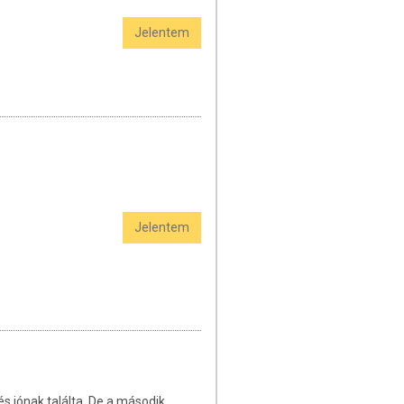
Jelentem
Jelentem
s jónak találta. De a második