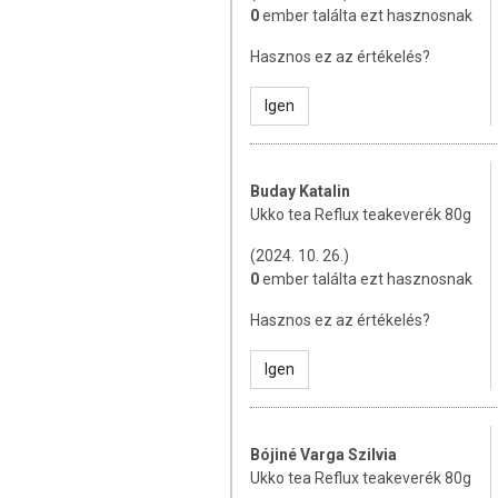
A nyelőcső irritációja, kisebesed
0
ember találta ezt hasznosnak
elhúzódó, gyakran görcsös köhögé
kellemetlen savas ízt, rossz lehe
Hasznos ez az értékelés?
Megteheted hogy nem törődsz a tünete
Igen
kezeletlen reflux könnyen rosszra fordu
ellene mielőtt komolyabb problémákat o
MIT TEHETSZ A REFLUX
Buday Katalin
Ukko tea Reflux teakeverék 80g
Sokan nem is gondolják, hogy a tünetei
(2024. 10. 26.)
kezelni köptetőkkel, köhögéscsillapítókk
0
ember találta ezt hasznosnak
a reflux tüneteit.
Hasznos ez az értékelés?
A már felismert refluxot, leggyakrab
kezelik. Ezek általában csillapítják a tün
Igen
Ha már utána olvastál kicsit, tudod, h
szokások, a mozgásszegény életmód
gyógyszerfogyasztás állnak.
Bójiné Varga Szilvia
Valószínűleg találkoztál néhány jó tanácc
Ukko tea Reflux teakeverék 80g