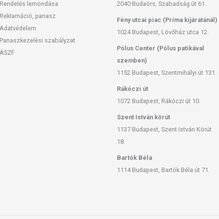
Rendelés lemondása
2040 Budaörs, Szabadság út 61.
Reklamáció, panasz
Fény utcai piac (Príma kijáratánál)
Adatvédelem
1024 Budapest, Lövőház utca 12.
Panaszkezelési szabályzat
Pólus Center (Pólus patikával
ÁSZF
szemben)
1152 Budapest, Szentmihályi út 131.
Rákóczi út
1072 Budapest, Rákóczi út 10.
Szent István körút
fahéj, cékla, málnalevél
1137 Budapest, Szent István Körút
18.
v-képződést csökkentő, görcsoldó és köhögéscsillapító hatása
Bartók Béla
adáscsökkentő mivolta is jótékony hatással van a savmarástól
1114 Budapest, Bartók Béla út 71.
avonoidokban és illóolajokban (nerol, farnesol, linalool) is igen