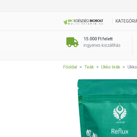
Ukko tea Reflux teakeverék 8
KATEGÓRI
15.000 Ft felett
ingyenes kiszállítás
Főoldal
Teák
Ukko teák
Ukko