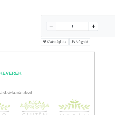
Kívánságlista
Árfigyelő
AKEVERÉK
fahéj, cékla, málnalevél