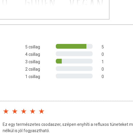
entes gyógynövény keverék reflux ellen. Finom és természetes
 harcot, a reflux tüneteivel és okaival szemben.
5 csillag
5
r?
4 csillag
0
ehézségek kínoznak?
3 csillag
1
n?
k nehezítik társas kapcsolataidat?
2 csillag
0
1 csillag
0
sság csaknem fele szenved a reflux tüneteitől, miközben nem is
, és ha a főbb tünetek láttán magadra ismertél, nagy az esélye,
vetkeztében kialakuló savas nyomás, a gyomorszáj záróizmának
a. Mivel a gyomorszáj nem záródik megfelelően, a savas
Ez egy természetes csodaszer, szépen enyhíti a refluxos tüneteket m
sőbe, ahol irritációt okoz.
nélkül is jól fogyasztható.