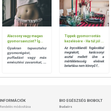
görcsös köhögés
lehelet és a fogak eróziója
n, a természetes gyógynövény összetevők, a köztük lévő
t felerősítve, kiegészítve, hatékonyan semlegesíthetik a reflux
Alacsony vagy magas
Tippek gyomorrontás
etik tüneteit.
gyomorsavszint? Íg...
kezelésére - Ha túl jól ...
nőségű magyar termék, amit szakértő odafigyeléssel, a lehető
Gyakran tapasztalsz
Az ínycsiklandó fogásokkal
övényekből készítünk. Különös figyelmet fordítunk a növények
megrakott, karácsonyi
gyomorégést,
asztal mellett ülve a
lenőrzött forrástól vásároljuk teánk alapanyagait, így tudjuk a
puffadást vagy más
mértékletesség elvének
emésztési zavarokat, ...
 hogy a tárolás, szállítás és előállítás során sem érintkezhetnek
betartása nem könnyű f...
r termék, nem tartalmaz allergén anyagokat vagy
 benne hozzáadott aromák sem, ezért fogyasztása nem okoz
INFORMÁCIÓK
BIO EGÉSZSÉG BIOBOLT
Rendelés módosítása
Budaörs