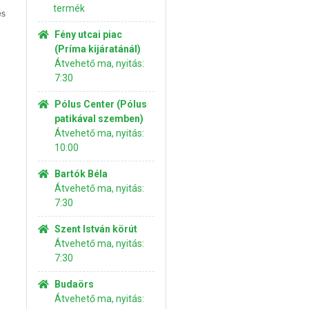
termék
es
Fény utcai piac
(Príma kijáratánál)
Átvehető ma, nyitás:
7:30
Pólus Center (Pólus
patikával szemben)
Átvehető ma, nyitás:
10:00
Bartók Béla
Átvehető ma, nyitás:
7:30
Szent István körút
Átvehető ma, nyitás:
7:30
Budaörs
Átvehető ma, nyitás: