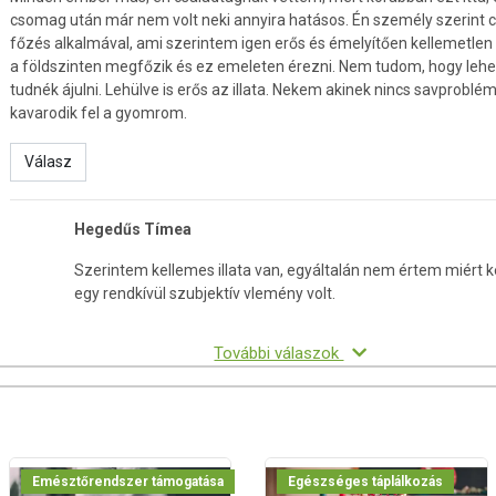
 kár, mert az életmód váltás vagy a táplálkozási szokások
csomag után már nem volt neki annyira hatásos. Én személy szerint c
lux kezelésében.
főzés alkalmával, ami szerintem igen erős és émelyítően kellemetle
okhagyma, lecsó, kolbász, pörkölt vagy töltött káposzta nélkül
a földszinten megfőzik és ez emeleten érezni. Nem tudom, hogy lehet m
zeletbeli bajuszodat pödörgetve - Akkor? Marad a reflux és a
tudnék ájulni. Lehülve is erős az illata. Nekem akinek nincs savprobl
kavarodik fel a gyomrom.
inomabb mint hinnéd!
Válasz
m és természetes teakeverékünkkel, képes lehetsz eredményesen
serítő, fájdalmas vagy kellemetlen reflux eredetű tünetekkel
Hegedűs Tímea
Szerintem kellemes illata van, egyáltalán nem értem miért ke
rmelés mértékét, védőréteggel vonja be az irritált, gyulladt
egy rendkívül szubjektív vlemény volt.
gészségét, valamint gyulladáscsökkentő, köhögéscsillapító,
ejt ki.
További válaszok
k rendszeres fogyasztásával...
nyisége
nyálkahártyáján
előcső egészsége
a nyelési nehézségek
Emésztőrendszer támogatása
Egészséges táplálkozás