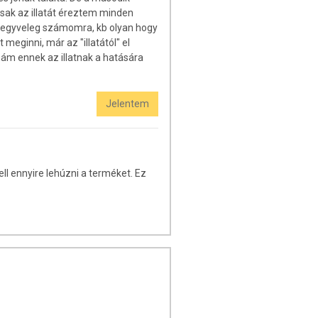
sak az illatát éreztem minden
n egyveleg számomra, kb olyan hogy
eginni, már az "illatától" el
émám ennek az illatnak a hatására
Jelentem
ll ennyire lehúzni a terméket. Ez