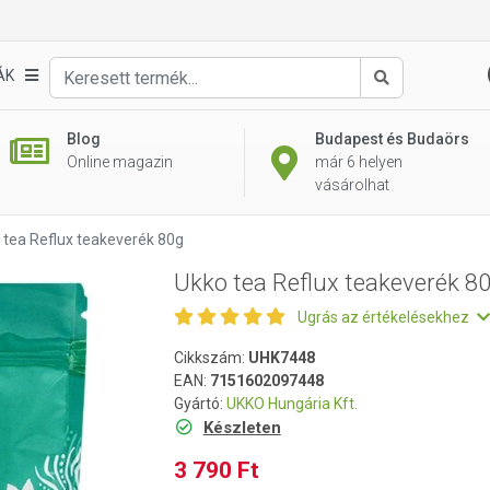
0g
ÁK
Keresés
Blog
Budapest és Budaörs
Online magazin
már 6 helyen
vásárolhat
 tea Reflux teakeverék 80g
Ukko tea Reflux teakeverék 8
Ugrás az értékelésekhez
Cikkszám:
UHK7448
EAN:
7151602097448
Gyártó:
UKKO Hungária Kft.
Készleten
3 790 Ft