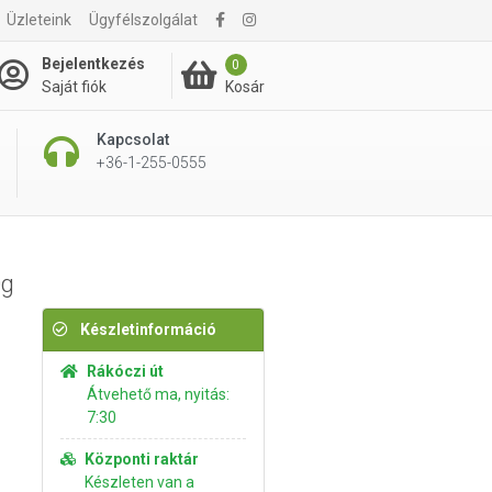
Üzleteink
Ügyfélszolgálat
3 790 Ft
Kosárba rakom
Bejelentkezés
0
Kosár
Saját fiók
Kapcsolat
+36-1-255-0555
0g
Készletinformáció
Rákóczi út
Átvehető ma, nyitás:
7:30
Központi raktár
Készleten van a