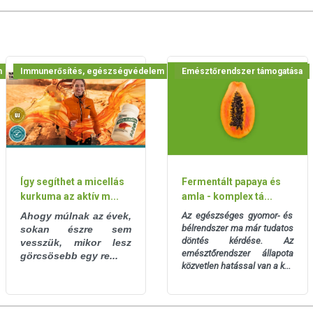
lladáscsökkentő hatóanyagokkal bírnak, így a tea
ladt területek gyógyulását, emiatt gyorsabban
fertőzések okozta leggyakoribb tünetektől, mint a
r, a kínzó vizeletürítés vagy az alhasi fájdalom.
m
Immunerősítés, egészségvédelem
Emésztőrendszer támogatása
fénytől elzárva.
n / terméken jelezett időpontig.
ényben levő európai uniós szabályozás szerint
ek a hagyományos étrend kiegészítését szolgálják, és
Így segíthet a micellás
Fermentált papaya és
ak tápanyagokat. Bár az étrend-kiegészítők kedvező
kurkuma az aktív m...
amla - komplex tá...
tnek, amely egyénenként eltérő lehet, jelölésük,
Ahogy múlnak az évek,
Az egészséges gyomor- és
suk során nem engedélyezett a készítményeknek
bélrendszer ma már tudatos
sokan észre sem
hatást tulajdonítani.
döntés kérdése. Az
vesszük, mikor lesz
emésztőrendszer állapota
görcsösebb egy re...
egyensúlyozott, vegyes étrendet és az egészséges
közvetlen hatással van a k...
ít betegségeket! A termék nem az orvosi kezelés
ég esetén használatát beszélje meg kezelőorvosával. Az
iséget ne lépje túl! Ne szedje a készítményt, ha az