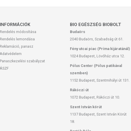
agy allergiás! Kisgyermektől elzárva tartandó!
INFORMÁCIÓK
BIO EGÉSZSÉG BIOBOLT
Rendelés módosítása
Budaörs
Rendelés lemondása
2040 Budaörs, Szabadság út 61.
Reklamáció, panasz
Fény utcai piac (Príma kijáratánál)
Adatvédelem
1024 Budapest, Lövőház utca 12.
Panaszkezelési szabályzat
Pólus Center (Pólus patikával
ÁSZF
szemben)
1152 Budapest, Szentmihályi út 131.
Rákóczi út
1072 Budapest, Rákóczi út 10.
Szent István körút
1137 Budapest, Szent István Körút
18.