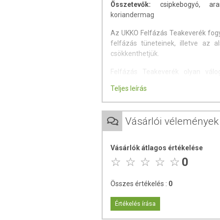
Összetevők:
csipkebogyó, arany
koriandermag
Az UKKO Felfázás Teakeverék fog
felfázás tüneteinek, illetve az a
csökkenthetjük.
Felfázás Teakeverék olyan vál
megfelelően elkészített és kúrasz
Teljes leírás
kiegészítve sokrétű segítséget ny
szemben.
Vásárlói vélemények
A Felfázás Tea kúraszerű fogy
fertőzéseket kiváltó okokra és az
Vásárlók átlagos értékelése
Vízhajtó hatása végett, megnő 
0
húgyútakat, ezzel redukálva a k
szervezetet saját védekező rends
Összes értékelés :
0
A tea fogyasztása által a kiválas
hatóanyagok keverednek, amelyek 
Értékelés írása
baktériumok sokszorozódását,
vesemedence felé.