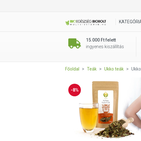
Ukko tea Felfázás teakeveré
KATEGÓRI
15.000 Ft felett
ingyenes kiszállítás
Főoldal
Teák
Ukko teák
Ukko
-8%