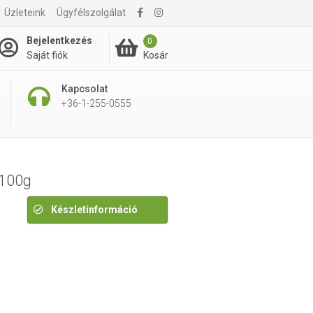
3 490 Ft
Üzleteink
Ügyfélszolgálat
3 790 Ft
Bejelentkezés
0
Kosár
Saját fiók
Kapcsolat
+36-1-255-0555
 100g
Készletinformáció