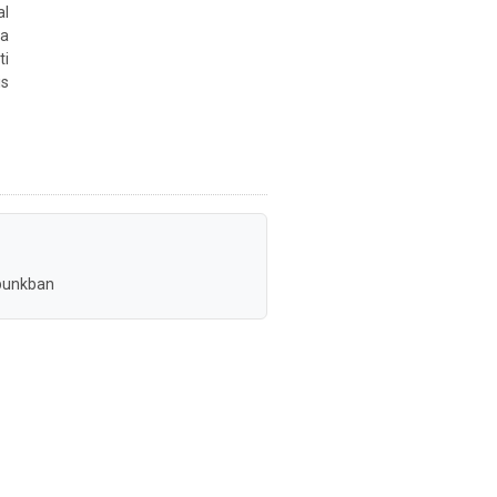
al
a
ti
is
punkban