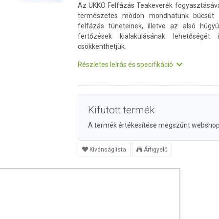
Az UKKO Felfázás Teakeverék fogyasztásáv
természetes módon mondhatunk búcsút 
felfázás tüneteinek, illetve az alsó húgyú
fertőzések kialakulásának lehetőségét 
csökkenthetjük.
Részletes leírás és specifikáció
Kifutott termék
A termék értékesítése megszűnt websho
Kívánságlista
Árfigyelő