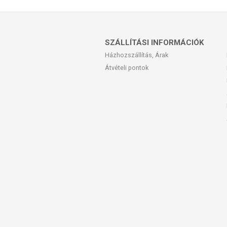
összetevők bármelyikére érzékeny v
SZÁLLÍTÁSI INFORMÁCIÓK
Házhozszállítás, Árak
Átvételi pontok