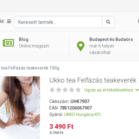
k 100g
ÁK
Keresés
Blog
Budapest és Budaörs
Online magazin
már 6 helyen
vásárolhat
 tea Felfázás teakeverék 100g
Ukko tea Felfázás teakeverék
Ugrás az értékelésekhez
Cikkszám:
UHK7907
EAN:
7851206067907
Gyártó:
UKKO Hungária Kft.
3 490 Ft
3 790 Ft