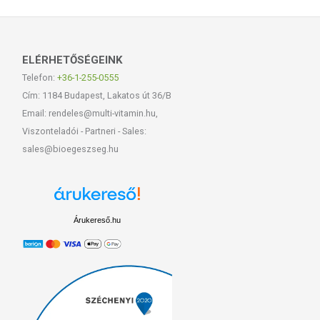
ELÉRHETŐSÉGEINK
Telefon:
+36-1-255-0555
Cím: 1184 Budapest, Lakatos út 36/B
Email: rendeles@multi-vitamin.hu,
Viszonteladói - Partneri - Sales:
sales@bioegeszseg.hu
Árukereső.hu