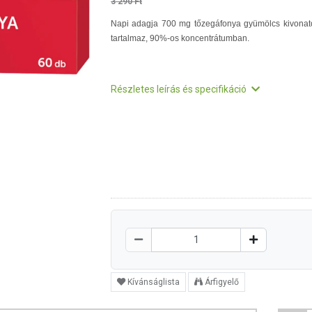
3 290 Ft
Napi adagja 700 mg tőzegáfonya gyümölcs kivonat
tartalmaz, 90%-os koncentrátumban.
Részletes leírás és specifikáció
Kívánságlista
Árfigyelő