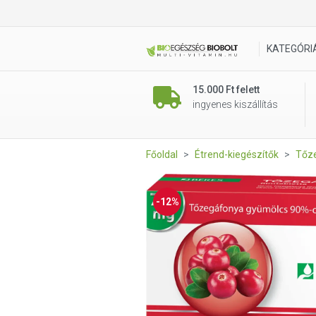
Béres Tőzegáfonya filmtable
KATEGÓRI
15.000 Ft felett
ingyenes kiszállítás
Főoldal
Étrend-kiegészítők
Tőz
-12%