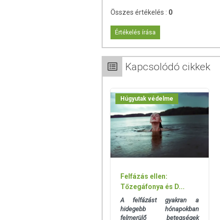
ADAGOLÁS
Összes értékelés :
0
Felnőtteknek naponta 2 filmtabletta, étkez
Értékelés írása
ÖSSZETEVŐK
tőzegáfonya gyümölcskoncentrátum, töme
Kapcsolódó cikkek
hidroxi-propil-metil-cellulóz), antiox
hidroxid), csomósodást gátló anyagok (zs
emulgeálószerek (hidroxi-propil-cellul
Húgyutak védelme
színezékek (kármin, vas-oxidok és vas-hi
Aktív hatóanyagok a napi adagban (2 fil
25:1 arányú tőzegáfonya (Vacci
TOVÁBBI TUDNIVALÓK
Felfázás ellen:
Minőségét megőrzi: Lásd a csomagoláson 
Tőzegáfonya és D...
A felfázást gyakran a
Tárolás: Száraz, hűvös, napfénytől védett
hidegebb hónapokban
felmerülő betegségek
Forgalmazza: Béres Gyógyszertár Zrt.