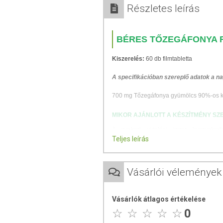
Részletes leírás
BÉRES TŐZEGÁFONYA 
Kiszerelés:
60 db filmtabletta
A specifikációban szereplő adatok a na
700 mg Tőzegáfonya gyümölcs 90%-os k
MIKOR AJÁNLOTT A KÉSZÍTMÉNY SZ
A gyakori vizelési inger leggyakrab
Teljes leírás
megnagyobbodás esetén is előforduló, k
tőzegáfonya kivonatokat, vagy egyéb gy
MIKOR NEM AJÁNLOTT A KÉSZÍTMÉN
Vásárlói vélemények
Láz, véres-, vagy gennyes vizelet eset
mielőbb orvoshoz, hogy a megfelelő gyó
Vásárlók átlagos értékelése
túl nagy mennyiségű C-vitamin fogyasztá
0