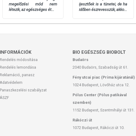
megelőzési mód nem
ijesztőek is a tünetei, de ha
létezik, az egészséges ét...
időben észrevesszük, akko...
san frissítjük, törekszünk arra, hogy naprakészek legyenek.
, hogy ennek ellenére a webshopon szereplő adatok (beleértve a
 allergén információkat is) csak tájékoztató jellegűek, a tényleges
formációkat a termékek csomagolásán találják meg.
 európai uniós szabályozás szerint élelmiszereknek minősülnek,
INFORMÁCIÓK
BIO EGÉSZSÉG BIOBOLT
zítését szolgálják, és koncentrált formában tartalmaznak
Rendelés módosítása
Budaörs
k kedvező élettani hatással rendelkezhetnek, amely egyénenként
Rendelés lemondása
2040 Budaörs, Szabadság út 61.
k, és reklámozásuk során nem engedélyezett a készítményeknek
Reklamáció, panasz
t tulajdonítani. A termék nem helyettesíti a kiegyensúlyozott,
Fény utcai piac (Príma kijáratánál)
Adatvédelem
ódot!
1024 Budapest, Lövőház utca 12.
Panaszkezelési szabályzat
rmék nem az orvosi kezelés helyettesítésére alkalmas! Betegség
Pólus Center (Pólus patikával
ÁSZF
vosával. Az ajánlott napi fogyasztási mennyiséget ne lépje túl!
szemben)
ők bármelyikére érzékeny vagy allergiás! Kisgyermektől elzárva
1152 Budapest, Szentmihályi út 131.
Rákóczi út
1072 Budapest, Rákóczi út 10.