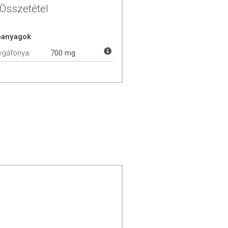
Összetétel
óanyagok
egáfonya
700 mg