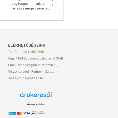
segítséget nyújthat a
felfázás megelőzéséhe...
ELÉRHETŐSÉGEINK
Telefon:
+36-1-255-0555
Cím: 1184 Budapest, Lakatos út 36/B
Email: rendeles@multi-vitamin.hu,
Viszonteladói - Partneri - Sales:
sales@bioegeszseg.hu
Árukereső.hu