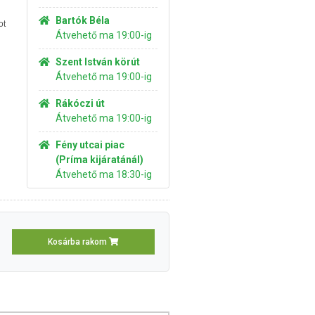
Bartók Béla
ot
Átvehető ma 19:00-ig
Szent István körút
Átvehető ma 19:00-ig
Rákóczi út
Átvehető ma 19:00-ig
Fény utcai piac
(Príma kijáratánál)
Átvehető ma 18:30-ig
Kosárba rakom