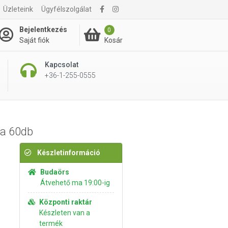
2 890 Ft
Üzleteink
Ügyfélszolgálat
Kosárba rakom
3 290 Ft
Bejelentkezés
0
Kosár
Saját fiók
Kapcsolat
+36-1-255-0555
ta 60db
Készletinformáció
Budaörs
Átvehető ma 19:00-ig
Központi raktár
Készleten van a
termék