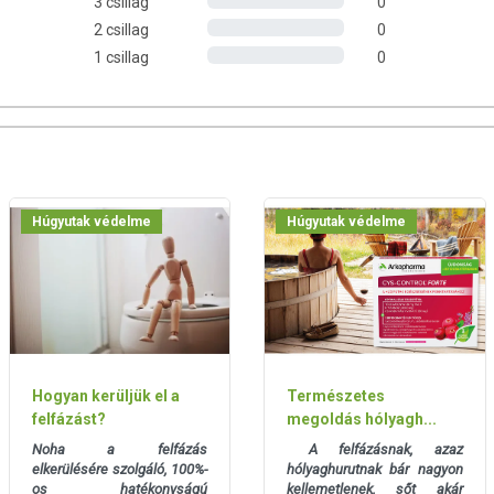
3 csillag
0
2 csillag
0
és előtt.
1 csillag
0
gnövelő szerek (dikalcium-foszfát, mikrokristályos cellulóz,
idáns (aszkorbinsav), savanyúságot szabályzó anyag (magnézium-
írsavak magnéziumsója, talkum, szilícium-dioxid), rizskeményítő,
óz, zsírsavak szacharóz-észterei), hordozó (polietilénglikol),
Húgyutak védelme
Húgyutak védelme
droxidok).
mtabletta):
nium macrocarpon) gyümölcs 90%-os koncentrátum: 700 mg
Hogyan kerüljük el a
Természetes
feltüntetett időpontot.
felfázást?
megoldás hólyagh...
Noha a felfázás
A felfázásnak, azaz
 helyen.
elkerülésére szolgáló, 100%-
hólyaghurutnak bár nagyon
os hatékonyságú
kellemetlenek, sőt akár