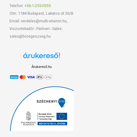
Telefon:
+36-1-255-0555
Cím: 1184 Budapest, Lakatos út 36/B
Email: rendeles@multi-vitamin.hu,
Viszonteladói - Partneri - Sales:
sales@bioegeszseg.hu
Árukereső.hu