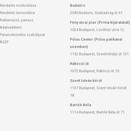
Rendelés módosítása
Budaörs
Rendelés lemondása
2040 Budaörs, Szabadság út 61.
Reklamáció, panasz
Fény utcai piac (Príma kijáratánál)
Adatvédelem
1024 Budapest, Lövőház utca 12.
Panaszkezelési szabályzat
Pólus Center (Pólus patikával
ÁSZF
szemben)
1152 Budapest, Szentmihályi út 131.
Rákóczi út
1072 Budapest, Rákóczi út 10.
Szent István körút
1137 Budapest, Szent István Körút
18.
Bartók Béla
1114 Budapest, Bartók Béla út 71.