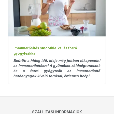
Immunerősítés smoothie-val és forró
gyógyteákkal
Beütött a hideg idő, ideje még jobban rákapcsolni
az immunerősítésre! A gyümölcs-zöldségturmixok
és a forró gyógyteák az immunerősítő
hatóanyagok kiváló forrásai, érdemes beépí...
SZÁLLÍTÁSI INFORMÁCIÓK