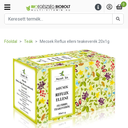
0
Kere
Főoldal
Teák
Mecsek Reflux elleni teakeverék 20x1g