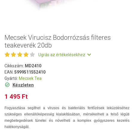
Mecsek Virucisz Bodorrózsás filteres
teakeverék 20db
Ugrás az értékelésekhez
Cikkszám:
MD2410
EAN:
5999511552410
Gyártó:
Mecsek Tea
Készleten
1 495 Ft
Fogyasztása segíthet a vírusos és bakteriális fertőzések leküzdéséhez
szükséges ellenállóképesség kialakításában, mérsékelheti a felső légúti
megbetegedések tünetei és növelheti a komplex gyógyszeres kezelés
hatékonyságát.