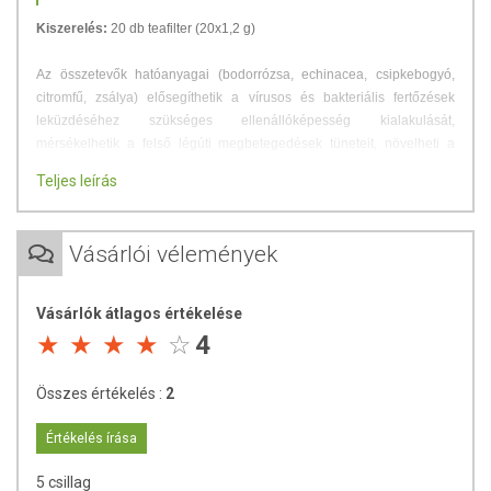
Kiszerelés:
20 db teafilter (20x1,2 g)
Az összetevők hatóanyagai (bodorrózsa, echinacea, csipkebogyó,
citromfű, zsálya) elősegíthetik a vírusos és bakteriális fertőzések
leküzdéséhez szükséges ellenállóképesség kialakulását,
mérsékelhetik a felső légúti megbetegedések tüneteit, növelheti a
komplex gyógyszeres kezelés hatékonyságát. A tea szájöblögetésre is
Teljes leírás
használható.
Fogyasztási javaslat: Egy liter 2-3 alkalommal, lehetőleg
Vásárlói vélemények
főétkezésektől független időpontban, lassan kortyolva fogyasszuk. Az
ugyanígy, frissen elkészített tea, kihűlve, édesítés nélkül
szájöblögetésre is alkalmas.
Vásárlók átlagos értékelése
4
ÖSSZETEVŐK
Bodorrózsa 45%, echinacea 20%, csipkebogyó 20%, citromfű 10%,
Összes értékelés :
2
orvosi zsálya 5%.
Értékelés írása
Figyelmeztetés:
Várandósság és szoptatás időszakában,
5 csillag