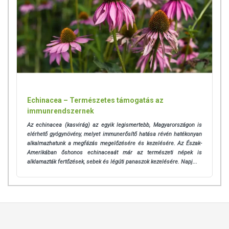
Echinacea – Természetes támogatás az
immunrendszernek
Az echinacea (kasvirág) az egyik legismertebb, Magyarországon is
elérhető gyógynövény, melyet immunerősítő hatása révén hatékonyan
alkalmazhatunk a megfázás megelőzésére és kezelésére. Az Észak-
Amerikában őshonos echinaceaát már az természeti népek is
alklamazták fertőzések, sebek és légúti panaszok kezelésére. Napj...