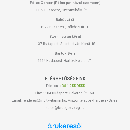
Pólus Center (Pólus patikával szemben)
1152 Budapest, Szentmihályi út 131.
Rákóczi út
1072 Budapest, Rákóczi út 10.
Szent István körút
1137 Budapest, Szent István Körút 18.
Bartók Béla
1114 Budapest, Bartók Béla út 71.
ELÉRHETŐSÉGEINK
Telefon:
+36-1-255-0555
Cím: 1184 Budapest, Lakatos út 36/B
Email: rendeles@multi-vitamin.hu, Viszonteladói - Partneri - Sales:
sales@bioegeszseg.hu