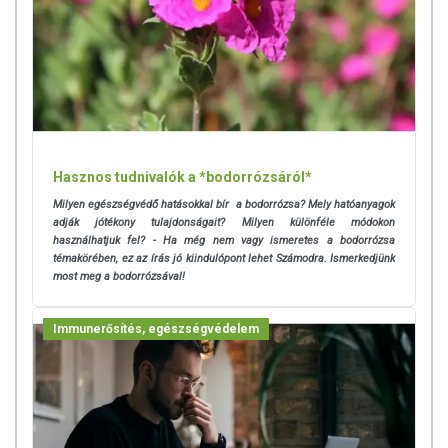
Hasznos tudnivalók a *bodorrózsáról*
Milyen egészségvédő hatásokkal bír a bodorrózsa? Mely hatóanyagok
adják jótékony tulajdonságait? Milyen különféle módokon
használhatjuk fel? - Ha még nem vagy ismeretes a bodorrózsa
témakörében, ez az írás jó kiindulópont lehet Számodra. Ismerkedjünk
most meg a bodorrózsával!
Immunerősítés, egészségvédelem