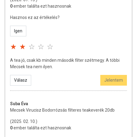
0
ember találta ezt hasznosnak
Hasznos ez az értékelés?
Igen
A tea jó, csak kb minden második filter szétmegy. A többi
Mecsek tea nem ilyen.
Válasz
Jelentem
Suba Éva
Mecsek Virucisz Bodorrózsás filteres teakeverék 20db
(2025. 02. 10.)
0
ember találta ezt hasznosnak