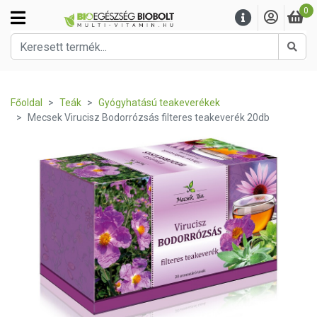
0
Kere
Főoldal
Teák
Gyógyhatású teakeverékek
Mecsek Virucisz Bodorrózsás filteres teakeverék 20db