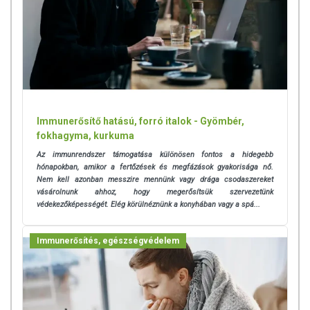
Immunerősítő hatású, forró italok - Gyömbér,
fokhagyma, kurkuma
Az immunrendszer támogatása különösen fontos a hidegebb
hónapokban, amikor a fertőzések és megfázások gyakorisága nő.
Nem kell azonban messzire mennünk vagy drága csodaszereket
vásárolnunk ahhoz, hogy megerősítsük szervezetünk
védekezőképességét. Elég körülnéznünk a konyhában vagy a spá...
Immunerősítés, egészségvédelem