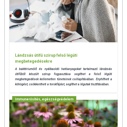
Lándzsás útifű szirup felső légúti
megbetegedésekre
A baktériumölő és nyálkaoldó hatóanyagokat tartalmazó lándzsás
útifűből készült szirup fogyasztása segíthet a felső légúti
megbetegedések kellemetlen tüneteinek csillapításában. Enyhítheti a
köhögést, csökkentheti a torokfájást, segíthet a légutak tisztításában.
Immunerősítés, egészségvédelem