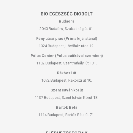
Gyártó:
Ukko Hungaria Kft.
BIO EGÉSZSÉG BIOBOLT
Budaörs
Az oldalunkon lévő adatokat folyamatosan frissítjük, törekszünk arra,
hogy naprakészek legyenek. Szeretnénk felhívni azonban a figyelmet,
2040 Budaörs, Szabadság út 61.
hogy ennek ellenére a webshopon szereplő adatok (beleértve a
Fény utcai piac (Príma kijáratánál)
termékfotókat, tápérték-, összetétel-, és allergén információkat is) csak
1024 Budapest, Lövőház utca 12.
tájékoztató jellegűek, a tényleges értékek eltérhetnek az élelmiszerek
természetéből adódóan. A friss, aktuális információkat a termékek
Pólus Center (Pólus patikával szemben)
csomagolásán találják meg.
1152 Budapest, Szentmihályi út 131.
Rákóczi út
Az étrend-kiegészítők az érvényben levő európai uniós szabályozás
1072 Budapest, Rákóczi út 10.
szerint élelmiszereknek minősülnek, amelyek a hagyományos étrend
kiegészítését szolgálják, és koncentrált formában tartalmaznak
Szent István körút
tápanyagokat. Bár az étrend-kiegészítők kedvező élettani hatással
1137 Budapest, Szent István Körút 18.
rendelkezhetnek, amely egyénenként eltérő lehet, jelölésük,
megjelenítésük, és reklámozásuk során nem engedélyezett a
Bartók Béla
készítményeknek betegséget megelőző vagy gyógyító hatást
1114 Budapest, Bartók Béla út 71.
tulajdonítani.
A termék nem helyettesíti a kiegyensúlyozott, vegyes étrendet és az