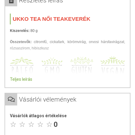
Részletes leírás
UKKO TEA NŐI TEAKEVERÉK
Kiszerelés:
80 g
Összetevők:
citromfű, cickafark, körömvirág, orvosi hársfavirágzat,
rózsaszirom, hibiszkusz
Teljes leírás
Az UKKO Női Tea természetes megoldás a menstruációs panaszok és
Vásárlói vélemények
a menstruációs zavarok ellen. Egy jó ízű gyógynövénykeverék, amit
azért hoztunk létre, hogy a mosolyod a menstruáció alatt és előtt is
őszinte legyen.
Vásárlók átlagos értékelése
0
Ha neked is gyötrelmes a menstruáció; ha késik, kimarad vagy vérzési
rendellenességeket tapasztalsz, esetleg levertséggel, szorongással,