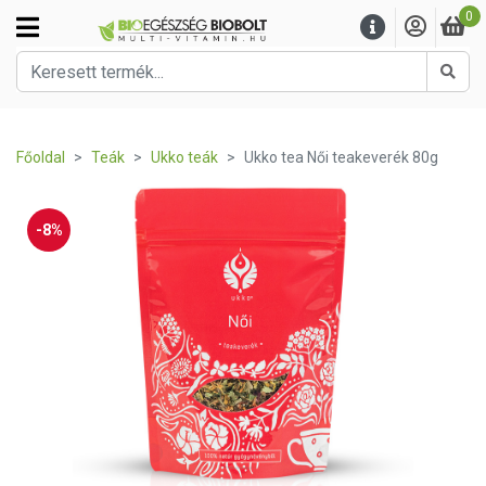
0
Kere
Főoldal
Teák
Ukko teák
Ukko tea Női teakeverék 80g
-8%