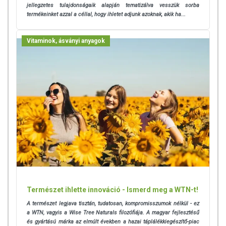
hangulatingadozásokra.
jellegzetes tulajdonságaik alapján tematizálva vesszük sorba
termékeinket azzal a céllal, hogy ihletet adjunk azoknak, akik ha...
A tisztaság és hatékonyság mellett, sikerült egy olyan kiegyensúlyozott
keveréket alkotni, ami kifejezetten finom, és cukor vagy egyéb
Vitaminok, ásványi anyagok
édesítőszerek nélkül is fogyasztható hosszútávon. A keverék
összeállításánál arra is odafigyeltünk, hogy csakis olyan növényeket
alkalmazzunk, amelyek fogyasztása semmilyen kockázatot nem jelent.
Természet ihlette innováció - Ismerd meg a WTN-t!
Összetevők:
citromfű, cickafark, körömvirág, orvosi hársfavirágzat,
A természet legjava tisztán, tudatosan, kompromisszumok nélkül - ez
rózsaszirom, hibiszkusz
a
WTN, vagyis a Wise Tree Naturals filozófiája. A magyar fejlesztésű
és gyártású márka az elmúlt években a hazai táplálékkiegészítő-piac
A Női Teakeverék 100% natúr termék, nem tartalmaz allergén