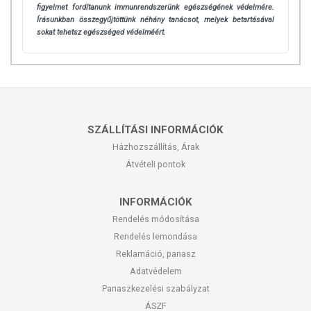
szükség.
figyelmet fordítanunk immunrendszerünk egészségének védelmére.
Írásunkban összegyűjtöttünk néhány tanácsot, melyek betartásával
Elkészítés:
Forralj teavizet, majd hagyd hűlni néhány percig, amíg kb.
sokat tehetsz egészséged védelméért.
80 fokosra hűl. Ezután fedő alatt áztasd a vízben a teakeveréket 10-15
percig, majd szűrd le. Az így elkészített tea azonnal fogyasztható.
Semmilyen édesítőszerre nincsen szükség, a teának anélkül is
nagyon finom édeskés íze van, de ha te kifejezetten édesszájú vagy,
használj mézet az édesítéshez.
FOGYASZTÁSI JAVASLAT
SZÁLLÍTÁSI INFORMÁCIÓK
Házhozszállítás, Árak
Adagolás:
Pubertáskorú lányoknak félidőtől naponta 1 bögre,
Átvételi pontok
problémás ciklus esetén, a ciklus alatt naponta maximum 2 bögre
fogyasztása javasolt. Felnőtt nőknek megelőzésként napi 1 bögre,
INFORMÁCIÓK
problémás ciklus esetén vagy félidőtől naponta 2 bögre Női tea
fogyasztása javasolt.
Rendelés módosítása
Rendelés lemondása
TOVÁBBI TUDNIVALÓK
Reklamáció, panasz
Adatvédelem
Tárolás:
száraz, hűvös helyen, napfénytől elzárva.
Panaszkezelési szabályzat
Minőségét megőrzi:
a csomagoláson / terméken jelzett időpontig.
ÁSZF