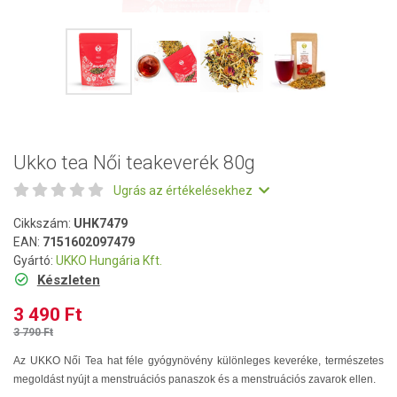
Ukko tea Női teakeverék 80g
Ugrás az értékelésekhez
Cikkszám:
UHK7479
EAN:
7151602097479
Gyártó:
UKKO Hungária Kft.
Készleten
3 490 Ft
3 790 Ft
Az UKKO Női Tea h
at féle gyógynövény különleges keveréke,
természetes
megoldást nyújt a menstruációs panaszok és a menstruációs zavarok ellen.