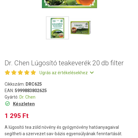
Dr. Chen Lúgosító teakeverék 20 db filter
Ugrás az értékelésekhez
Cikkszám:
DRC625
EAN:
5999883802625
Gyártó:
Dr. Chen
Készleten
1 295 Ft
A lúgosító tea zöld növény és gyógynövény hatóanyagaival
segítheti a szervezet sav-bázis egyensúlyának fenntartását.