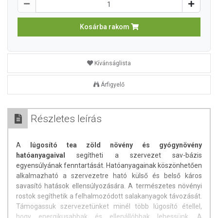
Kosárba rakom
Kívánságlista
Árfigyelő
Részletes leírás
A
lúgosító tea zöld növény és gyógynövény
hatóanyagaival
segítheti a szervezet sav-bázis
egyensúlyának fenntartását. Hatóanyagainak köszönhetően
alkalmazható a szervezetre ható külső és belső káros
savasító hatások ellensúlyozására. A természetes növényi
rostok segíthetik a felhalmozódott salakanyagok távozását.
Támogassuk szervezetünket minél több lúgosító étellel,
hogy energikusabbak és ellenállóbbak lehessünk. A