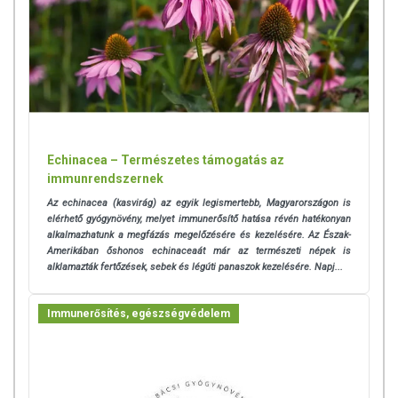
Echinacea – Természetes támogatás az
immunrendszernek
Az echinacea (kasvirág) az egyik legismertebb, Magyarországon is
elérhető gyógynövény, melyet immunerősítő hatása révén hatékonyan
alkalmazhatunk a megfázás megelőzésére és kezelésére. Az Észak-
Amerikában őshonos echinaceaát már az természeti népek is
alklamazták fertőzések, sebek és légúti panaszok kezelésére. Napj...
Immunerősítés, egészségvédelem