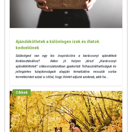
Ajándékötletek a különleges ízek és illatok
kedvelőinek
Szükséged van egy kis inspirációra a karácsonyi ajándékok
kiválasztásához? Akkor jó helyen jársz! „Karácsonyi
ajándékötletek” cikksorozatunkban gyakorlati felhasználhatóságuk és
jellegzetes tulajdonságaik alapján tematizálva vesszük sorba
termékeinket azzal a céllal, hogy ihletet adjunk azoknak, akik ha...
Cikkek