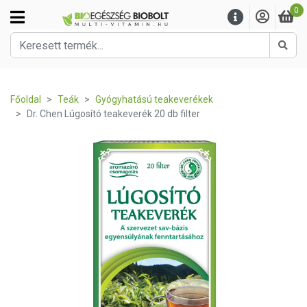
0
Kere
Főoldal
Teák
Gyógyhatású teakeverékek
Dr. Chen Lúgosító teakeverék 20 db filter