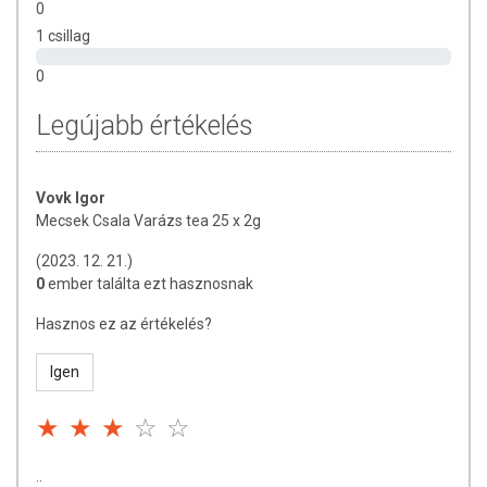
0
Tárolás:
Száraz, hűvös helyen.
1 csillag
Az oldalunkon lévő adatokat folyamatosan frissítjük, törekszünk arra,
0
hogy naprakészek legyenek. Szeretnénk felhívni azonban a figyelmet,
hogy ennek ellenére a webshopon szereplő adatok (beleértve a
Legújabb értékelés
termékfotókat, tápérték-, összetétel-, és allergén információkat is) csak
tájékoztató jellegűek, a tényleges értékek eltérhetnek az élelmiszerek
természetéből adódóan. A friss, aktuális információkat a termékek
Vovk Igor
csomagolásán találják meg.
Mecsek Csala Varázs tea 25 x 2g
(2023. 12. 21.)
0
ember találta ezt hasznosnak
Hasznos ez az értékelés?
Igen
..