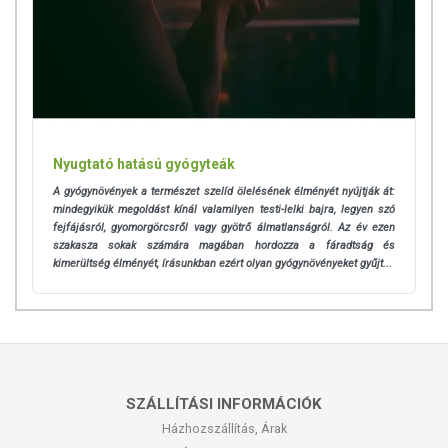
Nyugtató hatású gyógyteák
A gyógynövények a természet szelíd ölelésének élményét nyújtják át:
mindegyikük megoldást kínál valamilyen testi-lelki bajra, legyen szó
fejfájásról, gyomorgörcsről vagy gyötrő álmatlanságról. Az év ezen
szakasza sokak számára magában hordozza a fáradtság és
kimerültség élményét, írásunkban ezért olyan gyógynövényeket gyűjt...
SZÁLLÍTÁSI INFORMÁCIÓK
Házhozszállítás, Árak