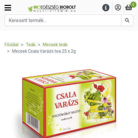
0
Kere
Főoldal
Teák
Mecsek teák
Mecsek Csala Varázs tea 25 x 2g