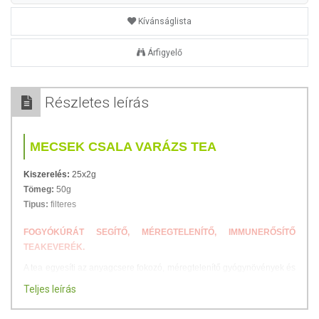
Kívánságlista
Árfigyelő
Részletes leírás
MECSEK CSALA VARÁZS TEA
Kiszerelés:
25x2g
Tömeg:
50g
Tipus:
filteres
FOGYÓKÚRÁT SEGÍTŐ, MÉREGTELENÍTŐ, IMMUNERŐSÍTŐ
TEAKEVERÉK.
A tea egyesíti az anyagcsere fokozó, méregtelenítő gyógynövények és
vitaminokban, ásványi anyagokban gazdag immunerősítő
Teljes leírás
gyógynövények hatását.