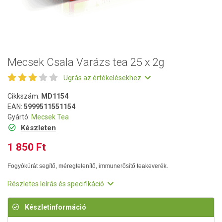
Mecsek Csala Varázs tea 25 x 2g
Ugrás az értékelésekhez
Cikkszám:
MD1154
EAN:
5999511551154
Gyártó:
Mecsek Tea
Készleten
1 850 Ft
Fogyókúrát segítő, méregtelenítő, immunerősítő teakeverék.
Részletes leírás és specifikáció
Készletinformáció