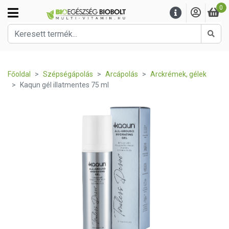
0
Kere
Főoldal
Szépségápolás
Arcápolás
Arckrémek, gélek
Kaqun gél illatmentes 75 ml