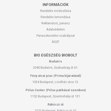
INFORMÁCIÓK
Rendelés módosítása
Rendelés lemondása
Reklamáció, panasz
Adatvédelem
Panaszkezelési szabályzat
ÁSZF
BIO EGÉSZSÉG BIOBOLT
Budaörs
2040 Budaörs, Szabadság út 61.
Fény utcai piac (Príma kijáratánál)
1024 Budapest, Lövőház utca 12.
Pólus Center (Pólus patikával szemben)
1152 Budapest, Szentmihályi út 131.
Rákóczi út
1072 Budapest, Rákóczi út 10.