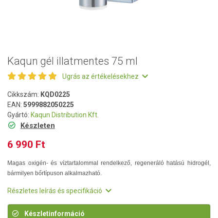
Kaqun gél illatmentes 75 ml
Ugrás az értékelésekhez
Cikkszám:
KQD0225
EAN:
5999882050225
Gyártó:
Kaqun Distribution Kft.
Készleten
6 990 Ft
Magas oxigén- és víztartalommal rendelkező, regeneráló hatású hidrogél,
bármilyen bőrtípuson alkalmazható.
Részletes leírás és specifikáció
Készletinformáció