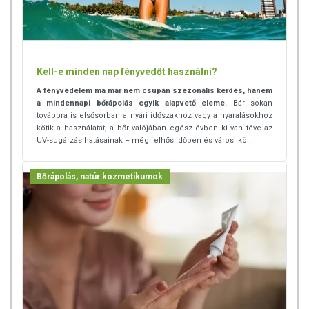
TOVÁBBI TUDNIVALÓK
Minőségét megőrzi:
Lásd a flakon alján feltüntetett időpontot.
Tárolás:
Száraz, hűvös helyen, gyermekektől elzárva tárolandó.
Kell-e minden nap fényvédőt használni?
Gyártja:
Kaqun Distribution Kft.
A fényvédelem ma már nem csupán szezonális kérdés, hanem
a mindennapi bőrápolás egyik alapvető eleme.
Bár sokan
A termék belső fogyasztásra nem alkalmas. A termék nem gyógyít
továbbra is elsősorban a nyári időszakhoz vagy a nyaralásokhoz
kötik a használatát, a bőr valójában egész évben ki van téve az
betegségeket. A termék nem az orvosi kezelés helyettesítésére
UV-sugárzás hatásainak – még felhős időben és városi kö...
alkalmas. Betegség esetén használatát beszélje
meg kezelőorvosával! Kerülni kell a szembejutást. Az ajánlott napi
alkalmazási mennyiséget ne lépje túl! Ne használja irritált vagy sérült
Bőrápolás, natúr kozmetikumok
bőrfelületen! Ne használja a készítményt, ha az összetevők
bármelyikére érzékeny vagy allergiás! Ha kiütés jelentkezik,
függessze fel a használatát! Gyermekektől elzárva tartandó.