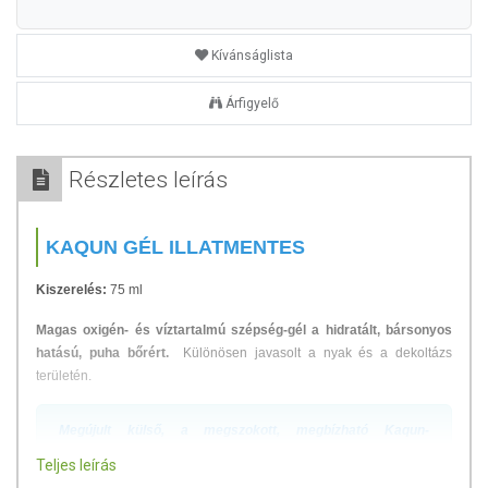
Kívánságlista
Árfigyelő
Részletes leírás
KAQUN GÉL ILLATMENTES
Kiszerelés:
75 ml
Magas oxigén- és víztartalmú szépség-gél a hidratált, bársonyos
hatású, puha bőrért.
Különösen javasolt a nyak és a dekoltázs
területén.
Megújult külső, a megszokott, megbízható Kaqun-
minőséggel!
Teljes leírás