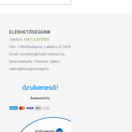
ELÉRHETŐSÉGEINK
Telefon:
+36-1-255-0555
Cím: 1184 Budapest, Lakatos út 36/B
Email: rendeles@multi-vitamin.hu,
Viszonteladói - Partneri - Sales:
sales@bioegeszseg.hu
Árukereső.hu