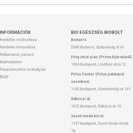
nológiás módszerrel liposzómába zárt retinolt tartalmaz. Ez
vódik és a bőr mélyebb rétegeiben fejti ki jótékony hatását.
ően a retinol fokozatosan, a bőr mélyebb rétegében szabadul
iközben nem okoz irritációt és nem fényérzékenyítő, hanem
INFORMÁCIÓK
BIO EGÉSZSÉG BIOBOLT
Rendelés módosítása
Budaörs
hoz, hogy a bőr sokkal jobban tolerálja az erőteljes retinol
s stabilabbak maradnak. A liposzomális technológia során a
Rendelés lemondása
2040 Budaörs, Szabadság út 61.
szfolipid burokba csomagolják, melyek membránja hasonló a
Reklamáció, panasz
Fény utcai piac (Príma kijáratánál)
vetlenül a felhasználás helyére, a bőrsejtekhez jut és a sejtek
Adatvédelem
1024 Budapest, Lövőház utca 12.
Panaszkezelési szabályzat
Pólus Center (Pólus patikával
nohordozó típus. A falanyagukat felépítő lipidek szétesésükkor
ÁSZF
szemben)
özé. Emiatt magának az „üres" liposzómának is van bőrtápláló
a bőrben lévő enzimek két lépésben átalakítják retinolsavvá. Az
1152 Budapest, Szentmihályi út 131.
atot teljesíti, mint a természetes retinolsav, vagyis fiatalos
Rákóczi út
ket, és fokozza a kollagéntermelést, ami biztosítja a bőr
1072 Budapest, Rákóczi út 10.
diNatural Retinol szérumot, akik egy kíméletes, de hatékony
talosságának megőrzésére és a bőröregedés látható jeleinek a
Szent István körút
1137 Budapest, Szent István Körút
18.
TÓANYAGOK TÁMOGATJÁK A BŐR