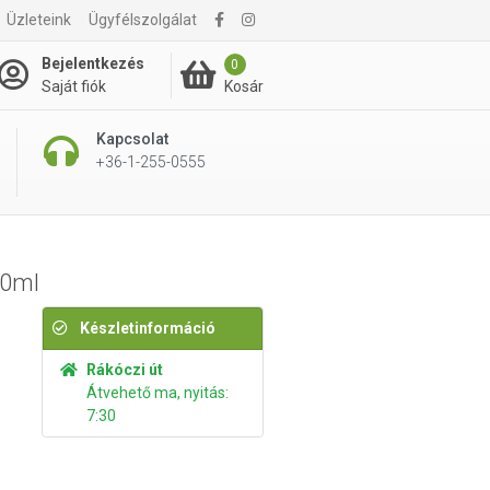
Üzleteink
Ügyfélszolgálat
7 445 Ft
Kosárba rakom
Bejelentkezés
0
Kosár
Saját fiók
Kapcsolat
+36-1-255-0555
30ml
Készletinformáció
Rákóczi út
Átvehető ma, nyitás:
7:30