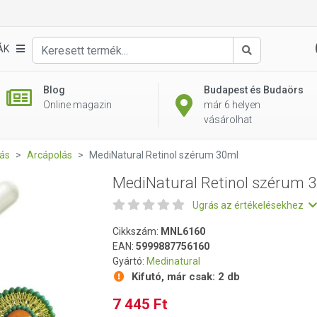
30ml
ÁK
Keresés
Blog
Budapest és Budaörs
Online magazin
már 6 helyen
vásárolhat
ás
Arcápolás
MediNatural Retinol szérum 30ml
MediNatural Retinol szérum 
Ugrás az értékelésekhez
Cikkszám:
MNL6160
EAN:
5999887756160
Gyártó:
Medinatural
Kifutó, már csak:
2 db
7 445 Ft