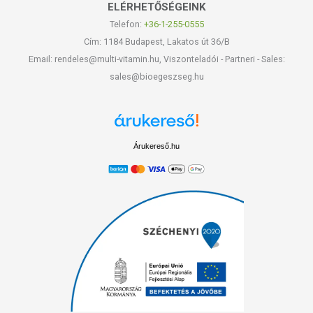
ELÉRHETŐSÉGEINK
Telefon:
+36-1-255-0555
Cím: 1184 Budapest, Lakatos út 36/B
Email: rendeles@multi-vitamin.hu, Viszonteladói - Partneri - Sales:
sales@bioegeszseg.hu
Árukereső.hu