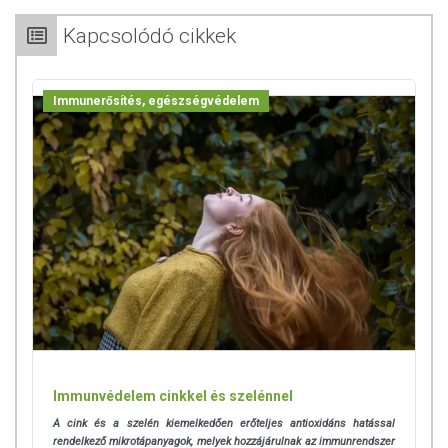
Kapcsolódó cikkek
Összetevők:
Immunerősítés, egészségvédelem
Tömegnövelőszer ( izomalt, mikrokristályos cellulóz ),
szelén élesztőpor, csomósodást gátló anyag ( magnézium-
sztearát, szilícium-dioxid ).
Laktóztartalom: < 0,1 g / 100 g
A szelén hiány milyen problémákat okozhat?
Immunvédelem cinkkel és szelénnel
A cink és a szelén kiemelkedően erőteljes antioxidáns hatással
Szelén hiányában szervezetünk immunrendszere, a
rendelkező mikrotápanyagok, melyek hozzájárulnak az immunrendszer