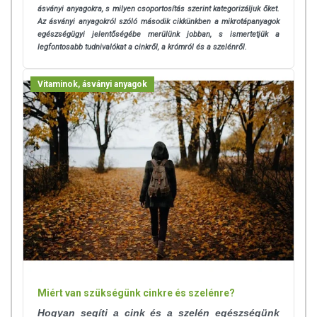
ásványi anyagokra, s milyen csoportosítás szerint kategorizáljuk őket.
Minőségét megőrzi: a csomagoláson / terméken jelezett
Az ásványi anyagokról szóló második cikkünkben a mikrotápanyagok
időppontig.
egészségügyi jelentőségébe merülünk jobban, s ismertetjük a
legfontosabb tudnivalókat a cinkről, a krómról és a szelénről.
Vitaminok, ásványi anyagok
Forgalmazó: PHARMAX Kft.
A termék nem helyettesíti a kiegyensúlyozott, vegyes
étrendet és az egészséges életmódot! A termék nem
gyógyít betegségeket! A termék nem az orvosi kezelés
helyettesítésére alkalmas! Betegség esetén használatát
beszélje meg kezelőorvosával. Az ajánlott napi fogyasztási
mennyiséget ne lépje túl! Ne szedje a készítményt, ha az
összetevők bármelyikére érzékeny vagy allergiás!
Kisgyermektől elzárva tartandó!
Miért van szükségünk cinkre és szelénre?
Hogyan segíti a cink és a szelén egészségünk