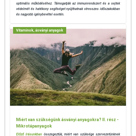
pajzsmirigy, a spermiumok érési folyamata nem működik
optimális működéséhez. Támogatják az immunrendszert és a sejtek
kielégítően a haj és a köröm töredezetté válik.
védelmét és hatékony segítséget nyújthatnak stresszes időszakokban
és nagyobb igénybevétel esetén.
Vitaminok, ásványi anyagok
Selenorg alkalmazása javasolt:
- immunrendszer védelmére
- szabadgyökök ellen
- pajzsmirigy hormonok normális működéséhez
- normál spermaképződéshez
Miért van szükségünk ásványi anyagokra? II. rész -
Tárolás: Száraz, hűvös helyen tartandó!
Mikrotápanyagok
Előző írásunkban
összegeztük, miért van szüksége szervezetünknek