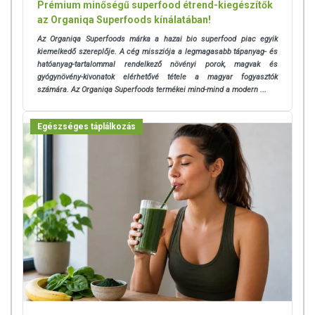
Prémium minőségű superfood étrend-kiegészítők
rendelkezhetnek, amely egyénenként eltérő lehet, jelölésük,
az Organiqa Superfoods kínálatában!
megjelenítésük, és reklámozásuk során nem engedélyezett
Az Organiqa Superfoods márka a hazai bio superfood piac egyik
a készítményeknek betegséget megelőző vagy gyógyító
kiemelkedő szereplője. A cég missziója a legmagasabb tápanyag- és
hatást tulajdonítani.
hatóanyag-tartalommal rendelkező növényi porok, magvak és
gyógynövény-kivonatok elérhetővé tétele a magyar fogyasztók
A termék nem helyettesíti a kiegyensúlyozott, vegyes
számára. Az Organiqa Superfoods termékei mind-mind a modern ...
étrendet és az egészséges életmódot! A termék nem
gyógyít betegségeket! A termék nem az orvosi kezelés
Egészséges táplálkozás
helyettesítésére alkalmas! Betegség esetén használatát
beszélje meg kezelőorvosával. Az ajánlott napi fogyasztási
mennyiséget ne lépje túl! Ne szedje a készítményt, ha az
összetevők bármelyikére érzékeny vagy allergiás!
Kisgyermektől elzárva tartandó!