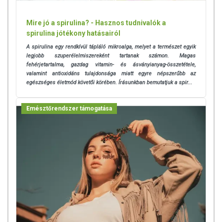
Mire jó a spirulina? - Hasznos tudnivalók a
spirulina jótékony hatásairól
A spirulina egy rendkívül tápláló mikroalga, melyet a természet egyik
legjobb szuperélelmiszereként tartanak számon. Magas
fehérjetartalma, gazdag vitamin- és ásványianyag-összetétele,
valamint antioxidáns tulajdonsága miatt egyre népszerűbb az
egészséges életmód követői körében. Írásunkban bemutatjuk a spir...
Emésztőrendszer támogatása