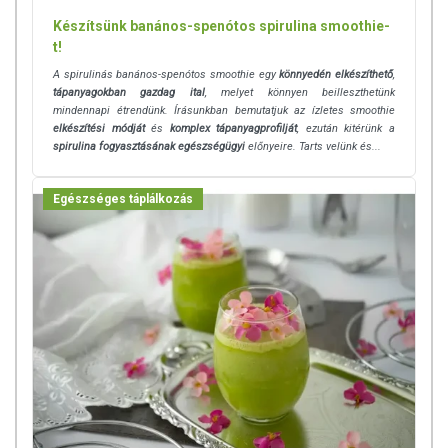
Készítsünk banános-spenótos spirulina smoothie-
t!
A spirulinás banános-spenótos smoothie egy
könnyedén elkészíthető
,
tápanyagokban gazdag ital
, melyet könnyen beilleszthetünk
mindennapi étrendünk. Írásunkban bemutatjuk az ízletes smoothie
elkészítési módját
és
komplex tápanyagprofilját
, ezután kitérünk a
spirulina fogyasztásának egészségügyi
előnyeire. Tarts velünk és...
Egészséges táplálkozás