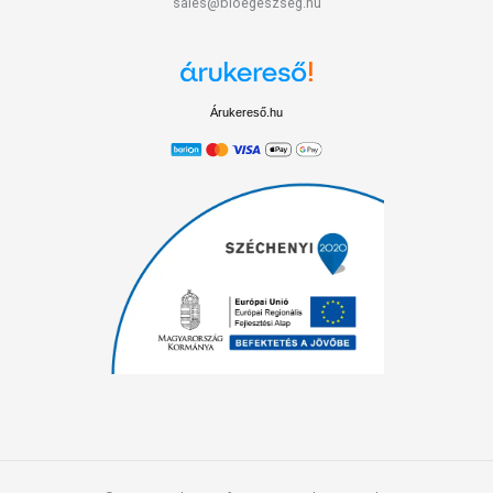
sales@bioegeszseg.hu
Árukereső.hu