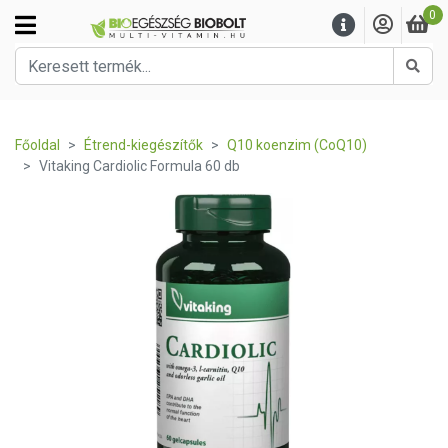
0
Kere
Főoldal
Étrend-kiegészítők
Q10 koenzim (CoQ10)
Vitaking Cardiolic Formula 60 db