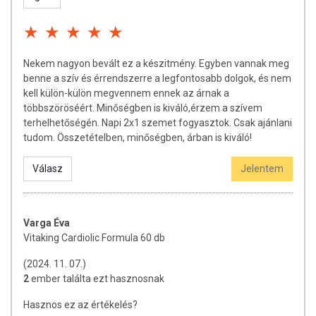
csomagolásán találják meg.
A termék nem helyettesíti a kiegyensúlyozott, vegyes étrendet és az
Nekem nagyon bevált ez a készitmény. Egyben vannak meg
egészséges életmódot! A termék nem gyógyít betegségeket! A termék
benne a szív és érrendszerre a legfontosabb dolgok, és nem
nem az orvosi kezelés helyettesítésére alkalmas! Betegség esetén
kell külön-külön megvennem ennek az árnak a
használatát beszélje meg kezelőorvosával. Az ajánlott napi
többszöröséért. Minőségben is kiváló,érzem a szívem
fogyasztási mennyiséget ne lépje túl! Ne szedje a készítményt, ha az
terhelhetőségén. Napi 2x1 szemet fogyasztok. Csak ajánlani
összetevők bármelyikére érzékeny vagy allergiás! Kisgyermektől
tudom. Összetételben, minőségben, árban is kiváló!
elzárva tartandó!
Az étrend-kiegészítők az érvényben levő európai uniós szabályozás
Válasz
Jelentem
szerint élelmiszereknek minősülnek, amelyek a hagyományos étrend
kiegészítését szolgálják, és koncentrált formában tartalmaznak
tápanyagokat. Bár az étrend-kiegészítők kedvező élettani
Varga Éva
hatással rendelkezhetnek, amely egyénenként eltérő lehet, jelölésük,
Vitaking Cardiolic Formula 60 db
megjelenítésük, és reklámozásuk során nem engedélyezett a
készítményeknek betegséget megelőző vagy gyógyító
(2024. 11. 07.)
hatást tulajdonítani.
2
ember találta ezt hasznosnak
Hasznos ez az értékelés?