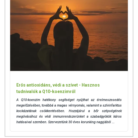
Erős antioxidáns, védi a szívet - Hasznos
tudnivalók a Q10-koenzimről
A Q10-koenzim hatékony segítséget nyújthat az érelmeszesedés
megelőzésében, továbbá a magas vérnyomás, valamint a szívinfarktus
kockázatának csökkentésében. Hozzájárul a bőr szépségének
megóvásához és védi immunrendszerünket a szabadgyökök káros
hatásaival szemben.
Szervezetünk 30 éves korunking nagyjából ...