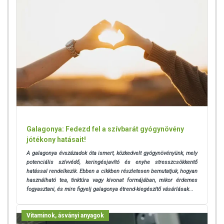
Galagonya: Fedezd fel a szívbarát gyógynövény
jótékony hatásait!
A galagonya évszázadok óta ismert, közkedvelt gyógynövényünk, mely
potenciális szívvédő, keringésjavító és enyhe stresszcsökkentő
hatással rendelkezik.
Ebben a cikkben részletesen bemutatjuk, hogyan
használható tea, tinktúra vagy kivonat formájában, mikor érdemes
fogyasztani, és mire figyelj galagonya étrend-kiegészítő vásárlásak...
Vitaminok, ásványi anyagok