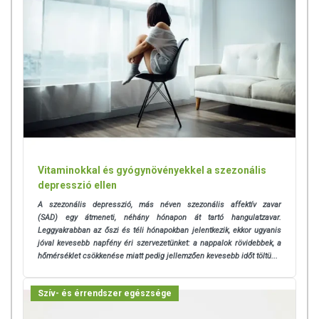
Vitaminokkal és gyógynövényekkel a szezonális
depresszió ellen
A szezonális depresszió, más néven szezonális affektív zavar
(SAD) egy átmeneti, néhány hónapon át tartó hangulatzavar.
Leggyakrabban az őszi és téli hónapokban jelentkezik, ekkor ugyanis
jóval kevesebb napfény éri szervezetünket: a nappalok rövidebbek, a
hőmérséklet csökkenése miatt pedig jellemzően kevesebb időt töltü...
Szív- és érrendszer egészsége