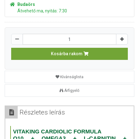
Budaörs
Átvehető ma, nyitás: 7:30
Kosárba rakom
Kívánságlista
Árfigyelő
Részletes leírás
VITAKING CARDIOLIC FORMULA
Q10 + OMEGA3 + L-CARNITIN +