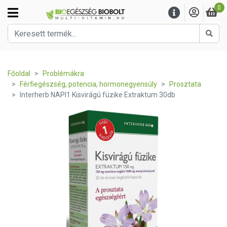
0
Kere
Főoldal
Problémákra
Férfiegészség, potencia, hormonegyensúly
Prosztata
Interherb NAPI1 Kisvirágú füzike Extraktum 30db