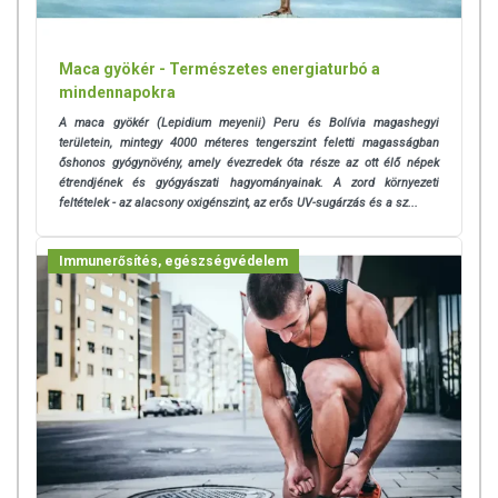
tartalmaznak tápanyagokat. Bár az étrend-kiegészítők kedvező
élettani hatással
rendelkezhetnek, amely egyénenként eltérő lehet, jelölésük,
Maca gyökér - Természetes energiaturbó a
megjelenítésük, és reklámozásuk
mindennapokra
során nem engedélyezett a készítményeknek betegséget
A maca gyökér (Lepidium meyenii) Peru és Bolívia magashegyi
megelőző vagy gyógyító hatást
területein, mintegy 4000 méteres tengerszint feletti magasságban
tulajdonítani.
őshonos gyógynövény, amely évezredek óta része az ott élő népek
étrendjének és gyógyászati hagyományainak. A zord környezeti
A termék nem helyettesíti a kiegyensúlyozott, vegyes étrendet és
feltételek - az alacsony oxigénszint, az erős UV-sugárzás és a sz...
az egészséges életmódot!
A termék nem gyógyít betegségeket! A termék nem az orvosi
Immunerősítés, egészségvédelem
kezelés helyettesítésére alkalmas! Betegség esetén használatát
beszélje meg kezelőorvosával. Az ajánlott napi
fogyasztási mennyiséget ne lépje túl! Ne szedje a készítményt,
ha az összetevők bármelyikére érzékeny vagy allergiás!
Kisgyermektől elzárva tartandó!