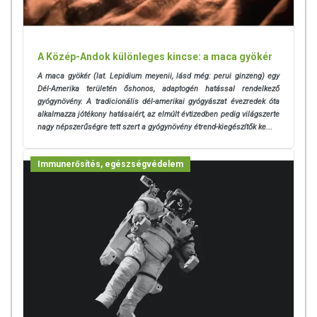
A Közép-Andok különleges kincse: a maca gyökér
A maca gyökér (lat. Lepidium meyenii, lásd még: perui ginzeng) egy
Dél-Amerika területén őshonos, adaptogén hatással rendelkező
gyógynövény. A tradicionális dél-amerikai gyógyászat évezredek óta
alkalmazza jótékony hatásaiért, az elmúlt évtizedben pedig világszerte
nagy népszerűségre tett szert a gyógynövény étrend-kiegészítők ke...
Immunerősítés, egészségvédelem