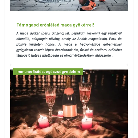
Támogasd erőnléted maca gyökérrel!
A maca gyökér (perui ginzeng, lat. Lepidium meyenii) egy rendkívül
ellenálló, adaptogén növény, amely az Andok magaslatain, Peru és
Bolívia területén honos. A maca a hagyományos dél-amerikai
gyógyászat részét képezi évszázadok óta, fizikai és szellemi erőnlétet
támogató hatása miatt pedig az elmúlt évtizedekben világszerte ...
Immunerősítés, egészségvédelem