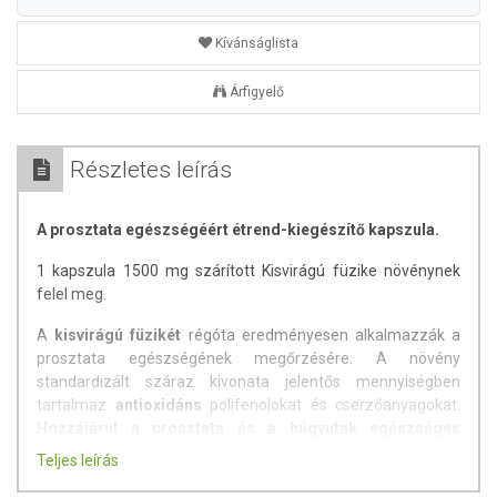
Kívánságlista
Árfigyelő
Részletes leírás
A prosztata egészségéért étrend-kiegészítő kapszula.
1 kapszula 1500 mg szárított Kisvirágú füzike növénynek
felel meg.
A
kisvirágú füzikét
régóta eredményesen alkalmazzák a
prosztata egészségének megőrzésére. A növény
standardizált száraz kivonata jelentős mennyiségben
tartalmaz
antioxidáns
polifenolokat és cserzőanyagokat.
Hozzájárul a prosztata és a húgyutak egészséges
működéséhez
, a vesék megfelelő kiválasztásához, az
Teljes leírás
ideális gyakoriságú vizeletürítéshez, így a nyugodt éjszakai