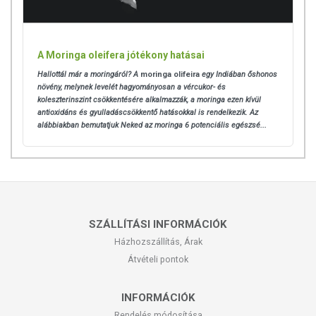
A Moringa oleifera jótékony hatásai
Hallottál már a moringáról? A
moringa olifeira
egy Indiában őshonos
növény, melynek levelét hagyományosan a vércukor- és
koleszterinszint csökkentésére alkalmazzák, a moringa ezen kívül
antioxidáns és gyulladáscsökkentő hatásokkal is rendelkezik. Az
alábbiakban bemutatjuk Neked az moringa 6 potenciális egészsé...
SZÁLLÍTÁSI INFORMÁCIÓK
Házhozszállítás, Árak
Átvételi pontok
INFORMÁCIÓK
Rendelés módosítása