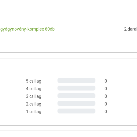
ető gyógynövény-komplex
mbinációja
gán kapszulában
 készítmény
n gyógynövény-komplex 60db
2 dara
szítőt keresnek a mindennapokban,
, komplex formulákat,
mentes, vegán összetételt,
lapú készítményeket,
5 csillag
0
ek.
4 csillag
0
3 csillag
0
2 csillag
0
1 csillag
0