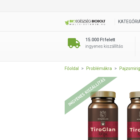
Myrobalan TiroGlan gyógyn
KATEGÓRI
15.000 Ft felett
ingyenes kiszállítás
Főoldal
Problémákra
Pajzsmiri