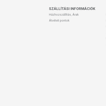
A TiroGlan 14 gyógynövényből álló étrend
hogy egymást kiegészítve alkossanak eg
SZÁLLÍTÁSI INFORMÁCIÓK
Házhozszállítás, Árak
A hangsúly a teljes összeállításon, a fo
kiegyensúlyozott életmóddal együtt alka
Átvételi pontok
MIT TARTALMAZ A TIR
A TiroGlan 100% gyógynövényőrleményt ta
összeállított elegyre épül. Az összetevők
karakterét a teljes formula együtt adja.
MIÉRT FONTOS, HOGY 
A pajzsmirigy élettani feladata pajzsmiri
anyagcseréjének szabályozásában, a nö
Szinte nincs olyan szervünk, amely funkc
hormonok a szervezet valamennyi sejtjén