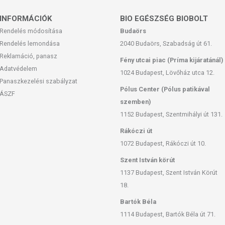
-kiegészítő készítmény. Az összetevőket úgy válogattuk össze,
ységet.
INFORMÁCIÓK
BIO EGÉSZSÉG BIOBOLT
Rendelés módosítása
Budaörs
rmula egészén van. A TiroGlan a tudatos mindennapok részeként,
lmazható.
Rendelés lemondása
2040 Budaörs, Szabadság út 61.
Reklamáció, panasz
Fény utcai piac (Príma kijáratánál)
OGLAN KAPSZULA?
Adatvédelem
1024 Budapest, Lövőház utca 12.
Panaszkezelési szabályzat
rtalmaz. A formula finomra őrölt, több gyógynövényből
Pólus Center (Pólus patikával
ÁSZF
et a szinergia elvét követve válogattuk össze, így a készítmény
szemben)
 A megközelítés lényege a komplexitás és az összhang.
1152 Budapest, Szentmihályi út 131.
Rákóczi út
A PAJZSMIRIGYED RENDBEN LEGYEN?
1072 Budapest, Rákóczi út 10.
gy hormon termelése, amely szerepet játszik a szervezet teljes
Szent István körút
vekedésbe, a szexuális működésben, az agyi működésben.
1137 Budapest, Szent István Körút
ióját ne befolyásolná a pajzsmirigy hormon. A pajzsmirigy
ek aktivitását szabályozzák.
18.
Bartók Béla
1114 Budapest, Bartók Béla út 71.