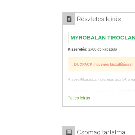
Részletes leírás
MYROBALAN TIROGLA
Kiszerelés:
2x60 db kapszula
DUOPACK ingyenes kiszállítással!
A specifikációban szereplő adatok a na
A szervezet kiegyensúlyozott működésé
pajzsmirigyhez kapcsolódó élettani működ
Teljes leírás
étrend-kiegészítő formula, amelyn
vesiculosus). A készítmény kialakításak
formulaalkotás szemléletére helyeztük a 
Főbb jellemzők:
Csomag tartalma