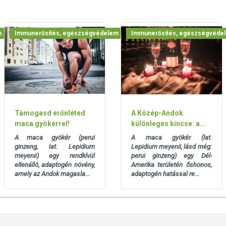
m
Immunerősítés, egészségvédelem
Immunerősítés, egészségvéde
 HOLISZTIKUS SZEMLÉLETE ALAPJÁN
Támogasd erőnléted
A Közép-Andok
maca gyökérrel!
különleges kincse: a...
s tibeti gyógyászat holisztikus szemlélete is inspirációként
A maca gyökér (perui
A maca gyökér (lat.
gsúly nem egyetlen összetevőn, hanem a teljes formulán van.
ginzeng, lat. Lepidium
Lepidium meyenii, lásd még:
meyenii) egy rendkívül
perui ginzeng) egy Dél-
ogy egymást kiegészítve kiegyensúlyozott, harmonikus
ellenálló, adaptogén növény,
Amerika területén őshonos,
akításakor a hagyományos tudást és a modern élet szempontjait
amely az Andok magasla...
adaptogén hatással re...
mlélet minden Myrobalan készítmény alapja.
ntes, 100% hazai fejlesztés: 14 gyógynövény erejével.