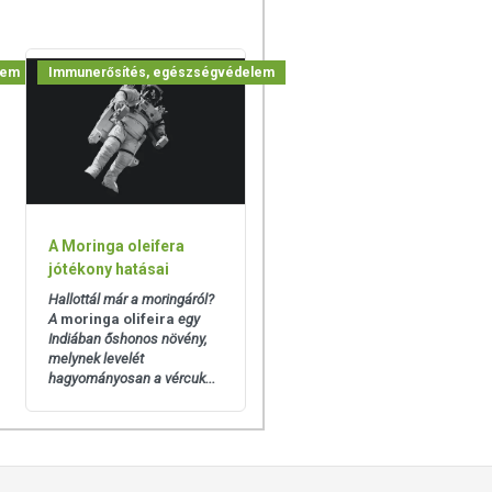
lem
Immunerősítés, egészségvédelem
A Moringa oleifera
jótékony hatásai
Hallottál már a moringáról?
A
moringa olifeira
egy
Indiában őshonos növény,
melynek levelét
hagyományosan a vércuk...