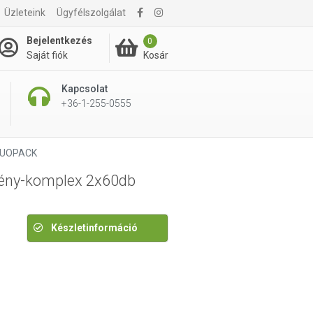
Üzleteink
Ügyfélszolgálat
21 780 Ft
Kosárba rakom
Bejelentkezés
0
Kosár
Saját fiók
Kapcsolat
+36-1-255-0555
 DUOPACK
vény-komplex 2x60db
Készletinformáció