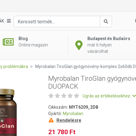
övény-komplex 2x60db DUOPACK
ÁK
Keresés
Blog
Budapest és Budaörs
Online magazin
már 6 helyen
vásárolhat
gy problémákra
Myrobalan TiroGlan gyógynövény-komplex 2x60db
Myrobalan TiroGlan gyógynö
DUOPACK
Ugrás az értékelésekhez
Cikkszám:
MYT6209_2DB
Gyártó:
Myrobalan
Rendelésre
21 780 Ft