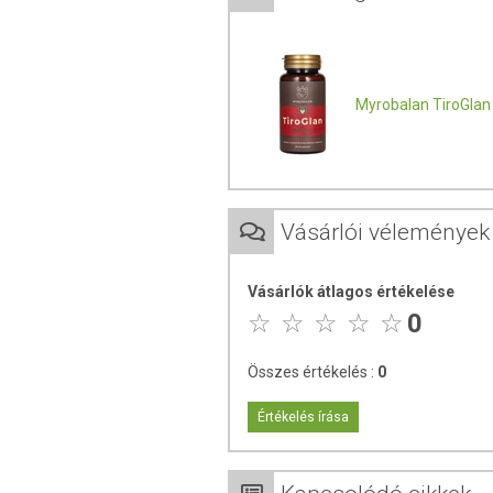
A mindennapi rutinba beilleszth
14 gyógynövény összehangolt ko
100% gyógynövény-őrlemény ve
Saját fejlesztésű, hazai gyártású
Myrobalan TiroGla
KIKNEK AJÁNLOTT?
A TiroGlan azok számára készült, akik:
gyógynövény-alapú étrend-kiegé
Vásárlói vélemények
értékelik a több összetevőből álló
fontosnak tartják az adalékanyag-
tudatosan választanak növényi a
Vásárlók átlagos értékelése
hazai fejlesztésű terméket keresn
0
Összes értékelés :
0
Értékelés írása