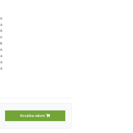
os
 a
 A
an
ik
us
 a
 a
 a
Kosárba rakom