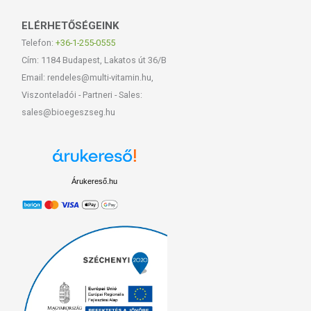
ELÉRHETŐSÉGEINK
Telefon:
+36-1-255-0555
Cím: 1184 Budapest, Lakatos út 36/B
Email: rendeles@multi-vitamin.hu,
Viszonteladói - Partneri - Sales:
sales@bioegeszseg.hu
Árukereső.hu