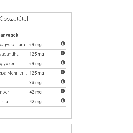
Összetétel
óanyagok
Rózsagyökér, aranygyökér
69 mg
wagandha
125 mg
sgyökér
69 mg
Bacopa Monnieri (Brahmi)
125 mg
a
33 mg
mbér
42 mg
kuma
42 mg