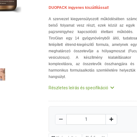
DUOPACK ingyenes kiszállítással!
A szervezet kiegyensúlyozott működésében szám
belső folyamat vesz részt, ezek közül az egyik
pajzsmirigyhez kapcsolódó élettani működés.
TiroGlan egy 14 gyógynövényből álló, tudatos
felépített étrend-kiegészítő formula, amelynek egy
meghatározó összetevője a hólyagmoszat (Fuc
vesiculosus). A készítmény kialakításakor
komplexitásra, az összetevők összhangjára és
harmonikus formulaalkotás szemléletére helyeztük
hangsúlyt.
Részletes leírás és specifikáció