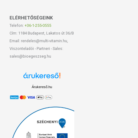
ELÉRHETŐSÉGEINK
Telefon:
+36-1-255-0555
Cím: 1184 Budapest, Lakatos út 36/B
Email: rendeles@multi-vitamin.hu,
Viszonteladói - Partneri - Sales:
sales@bioegeszseg.hu
Árukereső.hu