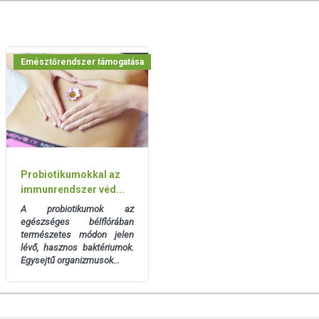
, hogy ennek ellenére a webshopon szereplő adatok (beleértve a
 allergén információkat is) csak tájékoztató jellegűek, a tényleges
mészetéből adódóan. A friss, aktuális információkat a termékek
Emésztőrendszer támogatása
Probiotikumokkal az
immunrendszer véd...
A probiotikumok az
egészséges bélflórában
természetes módon jelen
lévő, hasznos baktériumok.
Egysejtű organizmusok...