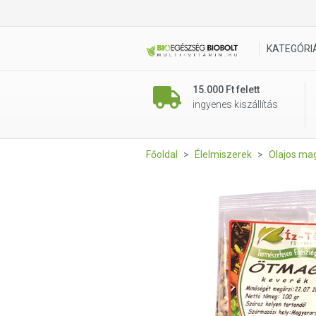
Íz Tár ötmagkeverék 100g
KATEGÓRI
15.000 Ft felett
ingyenes kiszállítás
Főoldal
Élelmiszerek
Olajos ma