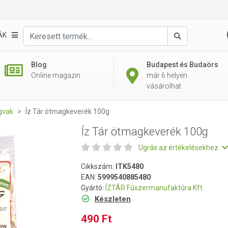
ÁK
Keresés
Blog
Budapest és Budaörs
Online magazin
már 6 helyen
vásárolhat
gvak
Íz Tár ötmagkeverék 100g
Íz Tár ötmagkeverék 100g
Ugrás az értékelésekhez
Cikkszám:
ITK5480
EAN:
5999540885480
Gyártó:
ÍZTÁR Fűszermanufaktúra Kft.
Készleten
490 Ft