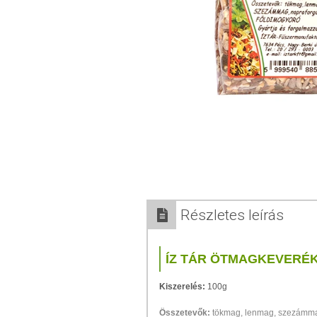
Részletes leírás
ÍZ TÁR ÖTMAGKEVERÉ
Kiszerelés:
100g
Összetevők:
tökmag, lenmag, szezámma