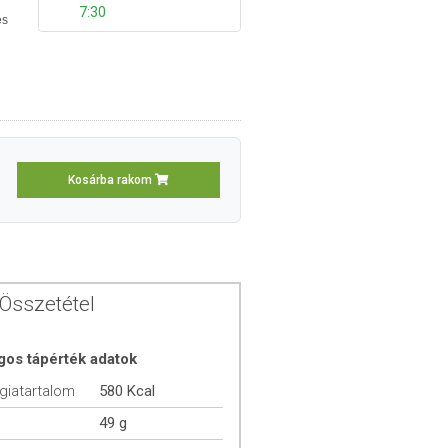
7:30
és
Kosárba rakom
Összetétel
gos tápérték adatok
giatartalom
580 Kcal
49 g