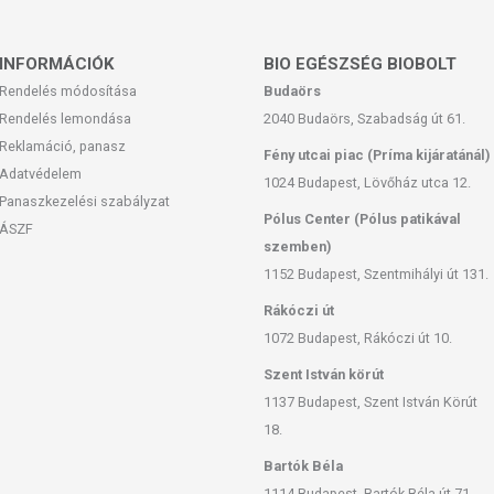
INFORMÁCIÓK
BIO EGÉSZSÉG BIOBOLT
Rendelés módosítása
Budaörs
Rendelés lemondása
2040 Budaörs, Szabadság út 61.
Reklamáció, panasz
Fény utcai piac (Príma kijáratánál)
Adatvédelem
1024 Budapest, Lövőház utca 12.
Panaszkezelési szabályzat
Pólus Center (Pólus patikával
ÁSZF
szemben)
1152 Budapest, Szentmihályi út 131.
Rákóczi út
1072 Budapest, Rákóczi út 10.
Szent István körút
1137 Budapest, Szent István Körút
18.
Bartók Béla
1114 Budapest, Bartók Béla út 71.