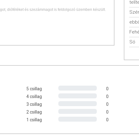
telít
agot, dióféléket és szezámmagot is feldolgozó üzemben készült.
Szén
ebbő
Fehé
Só
jelenléte miatt tartalmaz sót.
5 csillag
0
4 csillag
0
3 csillag
0
2 csillag
0
1 csillag
0
rmanufaktúra Kft.
san frissítjük, törekszünk arra, hogy naprakészek legyenek.