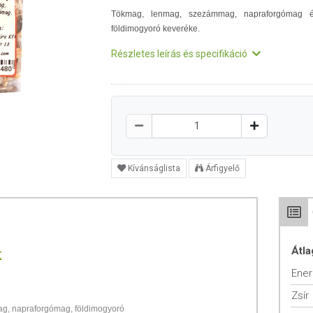
Tökmag, lenmag, szezámmag, napraforgómag 
földimogyoró keveréke.
Részletes leírás és specifikáció
Kívánságlista
Árfigyelő
Átla
K
Ener
Zsír
g, napraforgómag, földimogyoró