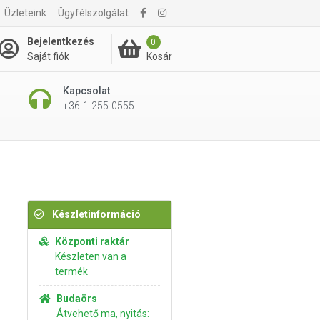
Üzleteink
Ügyfélszolgálat
490 Ft
Kosárba rakom
Bejelentkezés
0
Kosár
Saját fiók
Kapcsolat
+36-1-255-0555
Készletinformáció
Központi raktár
Készleten van a
termék
Budaörs
Átvehető ma, nyitás: