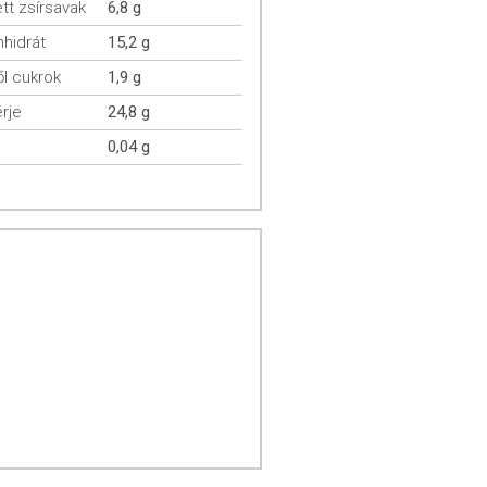
ett zsírsavak
6,8 g
hidrát
15,2 g
l cukrok
1,9 g
rje
24,8 g
0,04 g