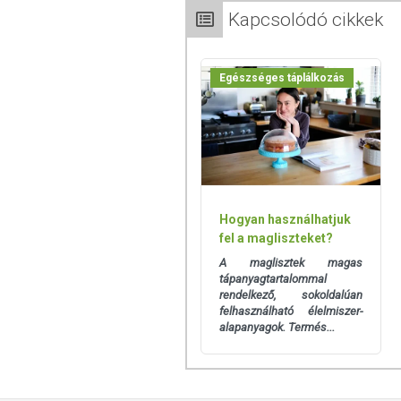
Szeretnénk felhívni azonban a figyelmet
Kapcsolódó cikkek
termékfotókat, tápérték-, összetétel-, és
értékek eltérhetnek az élelmiszerek ter
csomagolásán találják meg.
Egészséges táplálkozás
Hogyan használhatjuk
fel a magliszteket?
A maglisztek magas
tápanyagtartalommal
rendelkező, sokoldalúan
felhasználható élelmiszer-
alapanyagok. Termés...