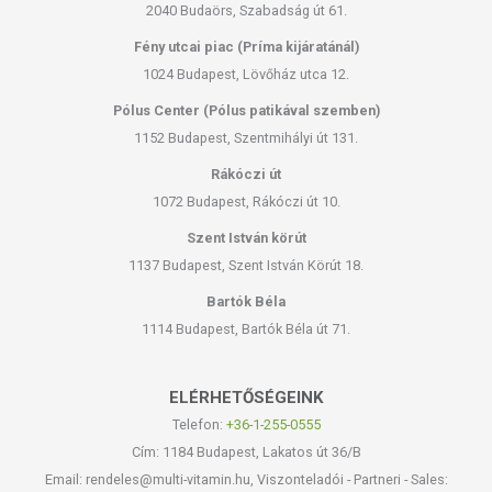
2040 Budaörs, Szabadság út 61.
Fény utcai piac (Príma kijáratánál)
1024 Budapest, Lövőház utca 12.
Pólus Center (Pólus patikával szemben)
1152 Budapest, Szentmihályi út 131.
Rákóczi út
1072 Budapest, Rákóczi út 10.
Szent István körút
1137 Budapest, Szent István Körút 18.
Bartók Béla
1114 Budapest, Bartók Béla út 71.
ELÉRHETŐSÉGEINK
Telefon:
+36-1-255-0555
Cím: 1184 Budapest, Lakatos út 36/B
Email: rendeles@multi-vitamin.hu, Viszonteladói - Partneri - Sales: