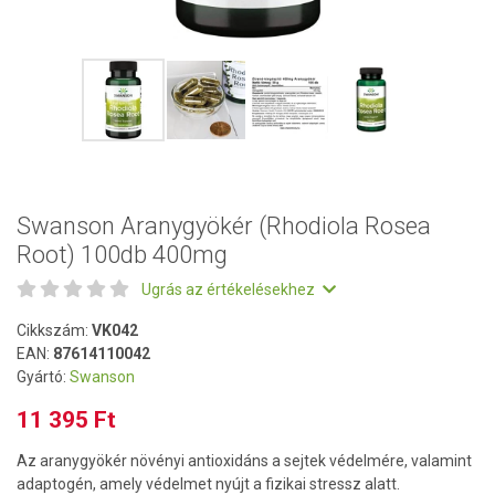
Swanson Aranygyökér (Rhodiola Rosea
Root) 100db 400mg
Ugrás az értékelésekhez
Cikkszám:
VK042
EAN:
87614110042
Gyártó:
Swanson
11 395 Ft
Az aranygyökér növényi antioxidáns a sejtek védelmére, valamint
adaptogén, amely védelmet nyújt a fizikai stressz alatt.