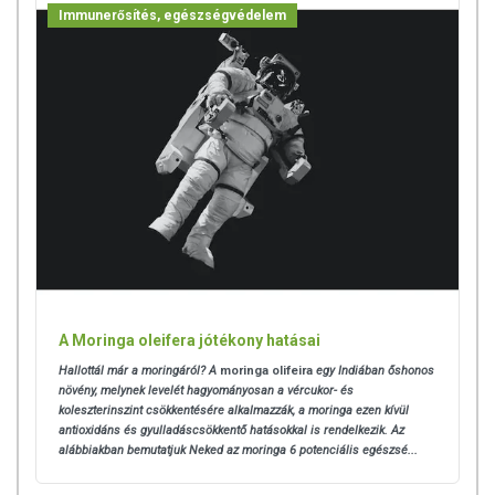
Immunerősítés, egészségvédelem
A Moringa oleifera jótékony hatásai
Hallottál már a moringáról? A
moringa olifeira
egy Indiában őshonos
növény, melynek levelét hagyományosan a vércukor- és
koleszterinszint csökkentésére alkalmazzák, a moringa ezen kívül
antioxidáns és gyulladáscsökkentő hatásokkal is rendelkezik. Az
alábbiakban bemutatjuk Neked az moringa 6 potenciális egészsé...