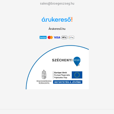
sales@bioegeszseg.hu
Árukereső.hu