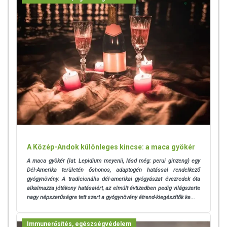
A Közép-Andok különleges kincse: a maca gyökér
A maca gyökér (lat. Lepidium meyenii, lásd még: perui ginzeng) egy
Dél-Amerika területén őshonos, adaptogén hatással rendelkező
gyógynövény. A tradicionális dél-amerikai gyógyászat évezredek óta
alkalmazza jótékony hatásaiért, az elmúlt évtizedben pedig világszerte
nagy népszerűségre tett szert a gyógynövény étrend-kiegészítők ke...
Immunerősítés, egészségvédelem