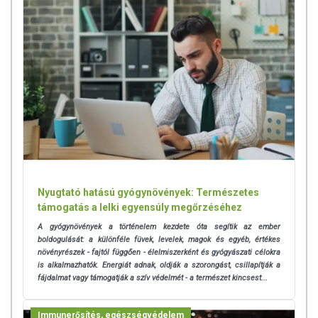
szabályozás szerint élelmiszereknek minősülnek, amelyek a
hagyományos étrend kiegészítését szolgálják, és koncentrált
formában tartalmaznak tápanyagokat. Bár az étrend-
kiegészítők kedvező élettani hatással rendelkezhetnek, amely
egyénenként eltérő lehet, jelölésük, megjelenítésük, és
reklámozásuk során nem engedélyezett a készítményeknek
betegséget megelőző vagy gyógyító hatást tulajdonítani.
A termék nem helyettesíti a kiegyensúlyozott, vegyes étrendet és
az egészséges életmódot! A termék nem gyógyít betegségeket!
A termék nem az orvosi kezelés helyettesítésére alkalmas!
Betegség esetén használatát beszélje meg kezelőorvosával. Az
ajánlott napi fogyasztási mennyiséget ne lépje túl! Ne szedje a
készítményt, ha az összetevők bármelyikére érzékeny vagy
Nyugtató hatású gyógynövények: Természetes
allergiás! Kisgyermektől elzárva tartandó!
támogatás a lelki egyensúly megőrzéséhez
A gyógynövények a történelem kezdete óta segítik az ember
boldogulását: a különféle füvek, levelek, magok és egyéb, értékes
növényrészek - fajtól függően - élelmiszerként és gyógyászati célokra
is alkalmazhatók. Energiát adnak, oldják a szorongást, csillapítják a
fájdalmat vagy támogatják a szív védelmét - a természet kincsest...
Immunerősítés, egészségvédelem