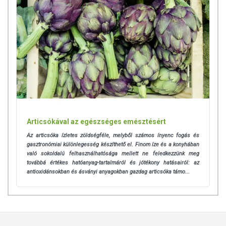
Articsókával az egészséges emésztésért
Az articsóka ízletes zöldségféle, melyből számos ínyenc fogás és
gasztronómiai különlegesség készíthető el. Finom íze és a konyhában
való sokoldalú felhasználhatósága mellett ne feledkezzünk meg
továbbá
értékes hatóanyag-tartalmáról és jótékony hatásairól: az
antioxidánsokban és ásványi anyagokban gazdag articsóka támo...