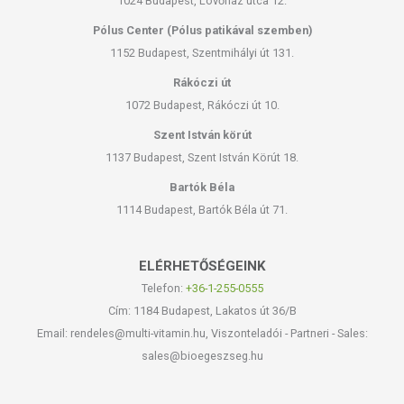
1024 Budapest, Lövőház utca 12.
Pólus Center (Pólus patikával szemben)
1152 Budapest, Szentmihályi út 131.
Rákóczi út
1072 Budapest, Rákóczi út 10.
Szent István körút
1137 Budapest, Szent István Körút 18.
Bartók Béla
1114 Budapest, Bartók Béla út 71.
ELÉRHETŐSÉGEINK
Telefon:
+36-1-255-0555
Cím: 1184 Budapest, Lakatos út 36/B
Email: rendeles@multi-vitamin.hu, Viszonteladói - Partneri - Sales:
sales@bioegeszseg.hu