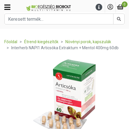
0
Kere
Főoldal
Étrend-kiegészítők
Növényi porok, kapszulák
Interherb NAPI1 Articsóka Extraktum + Mentol 400mg 60db