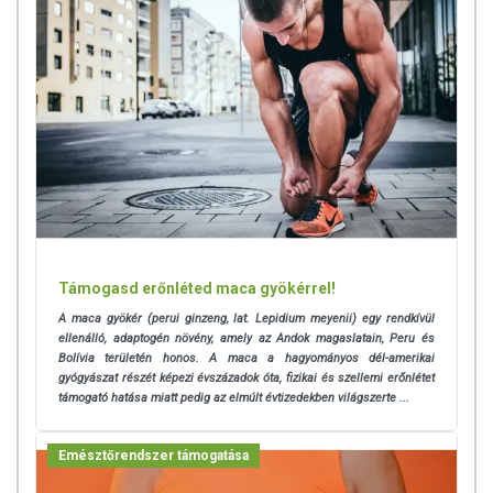
Támogasd erőnléted maca gyökérrel!
A maca gyökér (perui ginzeng, lat. Lepidium meyenii) egy rendkívül
ellenálló, adaptogén növény, amely az Andok magaslatain, Peru és
Bolívia területén honos. A maca a hagyományos dél-amerikai
gyógyászat részét képezi évszázadok óta, fizikai és szellemi erőnlétet
támogató hatása miatt pedig az elmúlt évtizedekben világszerte ...
Emésztőrendszer támogatása