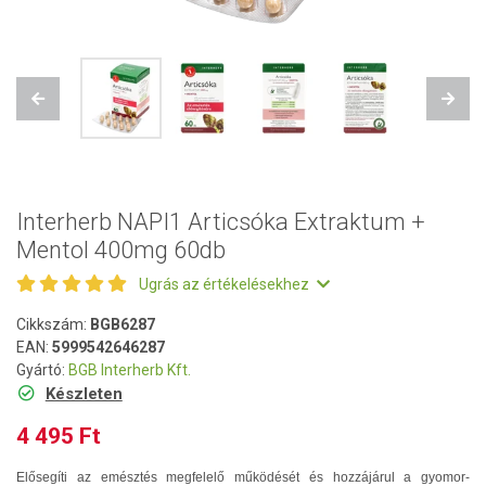
Previous
Next
Interherb NAPI1 Articsóka Extraktum +
Mentol 400mg 60db
Ugrás az értékelésekhez
Cikkszám:
BGB6287
EAN:
5999542646287
Gyártó:
BGB Interherb Kft.
Készleten
4 495 Ft
Elősegíti az emésztés megfelelő működését és hozzájárul a gyomor-