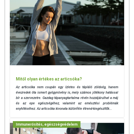
ajánlott napi fogyasztási mennyiséget ne lépje túl! Ne szedje a
készítményt, ha az összetevők bármelyikére érzékeny vagy
allergiás! Kisgyermektől elzárva tartandó!
Mitől olyan értékes az articsóka?
Az articsóka nem csupán egy ízletes és tápláló zöldség, hanem
évezredek óta ismert gyógynövény is, mely számos jótékony hatással
bír a szervezetre. Gazdag tápanyagtartalma révén hozzájárulhat a máj
és az epe egészségéhez, valamint az emésztési problémák
enyhítéséhez. Az articsóka kivonata különféle étrend-kiegészítők...
Immunerősítés, egészségvédelem